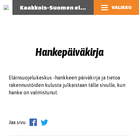
Kaakkois-Suomen eläinsuojeluyhdistys
VALIKKO
Hankepäiväkirja
Eläinsuojelukeskus -hankkeen päiväkirja ja tietoa
rakennustöiden kulusta julkaistaan tälle sivulle, kun
hanke on valmistunut.
Jaa sivu