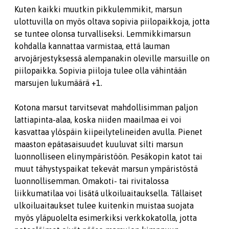
Kuten kaikki muutkin pikkulemmikit, marsun
ulottuvilla on myös oltava sopivia piilopaikkoja, jotta
se tuntee olonsa turvalliseksi. Lemmikkimarsun
kohdalla kannattaa varmistaa, että lauman
arvojärjestyksessä alempanakin oleville marsuille on
piilopaikka. Sopivia piiloja tulee olla vähintään
marsujen lukumäärä +1.
Kotona marsut tarvitsevat mahdollisimman paljon
lattiapinta-alaa, koska niiden maailmaa ei voi
kasvattaa ylöspäin kiipeilytelineiden avulla. Pienet
maaston epätasaisuudet kuuluvat silti marsun
luonnolliseen elinympäristöön. Pesäkopin katot tai
muut tähystyspaikat tekevät marsun ympäristöstä
luonnollisemman. Omakoti- tai rivitalossa
liikkumatilaa voi lisätä ulkoiluaitauksella. Tällaiset
ulkoiluaitaukset tulee kuitenkin muistaa suojata
myös yläpuolelta esimerkiksi verkkokatolla, jotta