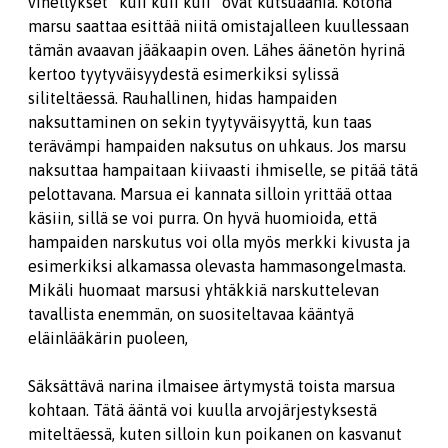
vihellykset ”kuii kuii kuii” ovat kutsuääniä. Kotona
marsu saattaa esittää niitä omistajalleen kuullessaan
tämän avaavan jääkaapin oven. Lähes äänetön hyrinä
kertoo tyytyväisyydestä esimerkiksi sylissä
siliteltäessä. Rauhallinen, hidas hampaiden
naksuttaminen on sekin tyytyväisyyttä, kun taas
terävämpi hampaiden naksutus on uhkaus. Jos marsu
naksuttaa hampaitaan kiivaasti ihmiselle, se pitää tätä
pelottavana. Marsua ei kannata silloin yrittää ottaa
käsiin, sillä se voi purra. On hyvä huomioida, että
hampaiden narskutus voi olla myös merkki kivusta ja
esimerkiksi alkamassa olevasta hammasongelmasta.
Mikäli huomaat marsusi yhtäkkiä narskuttelevan
tavallista enemmän, on suositeltavaa kääntyä
eläinlääkärin puoleen,
Säksättävä narina ilmaisee ärtymystä toista marsua
kohtaan. Tätä ääntä voi kuulla arvojärjestyksestä
miteltäessä, kuten silloin kun poikanen on kasvanut