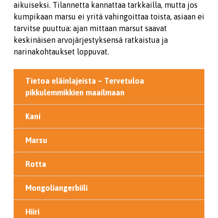
aikuiseksi. Tilannetta kannattaa tarkkailla, mutta jos
kumpikaan marsu ei yritä vahingoittaa toista, asiaan ei
tarvitse puuttua: ajan mittaan marsut saavat
keskinäisen arvojärjestyksensä ratkaistua ja
narinakohtaukset loppuvat.
Tietoa eläinlajeista – Tervetuloa
pikkulemmikkien maailmaan
Kani
Marsu
Rotta
Mongoliangerbiili
Hiiri