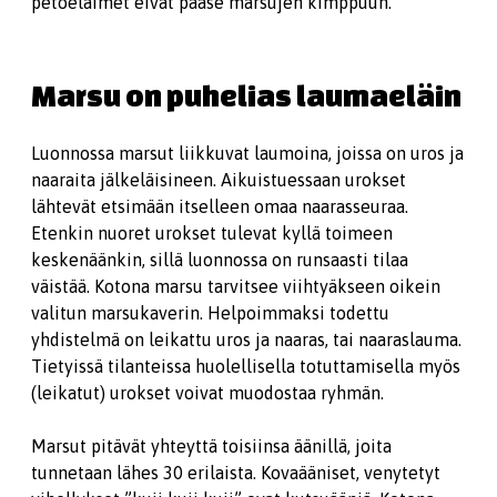
petoeläimet eivät pääse marsujen kimppuun.
Marsu on puhelias laumaeläin
Luonnossa marsut liikkuvat laumoina, joissa on uros ja
naaraita jälkeläisineen. Aikuistuessaan urokset
lähtevät etsimään itselleen omaa naarasseuraa.
Etenkin nuoret urokset tulevat kyllä toimeen
keskenäänkin, sillä luonnossa on runsaasti tilaa
väistää. Kotona marsu tarvitsee viihtyäkseen oikein
valitun marsukaverin. Helpoimmaksi todettu
yhdistelmä on leikattu uros ja naaras, tai naaraslauma.
Tietyissä tilanteissa huolellisella totuttamisella myös
(leikatut) urokset voivat muodostaa ryhmän.
Marsut pitävät yhteyttä toisiinsa äänillä, joita
tunnetaan lähes 30 erilaista. Kovaääniset, venytetyt