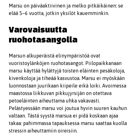
Marsu on päiväaktiivinen ja melko pitkäikäinen: se
elää 5–6 vuotta, jotkin yksilöt kauemminkin.
Varovaisuutta
ruohotasangolla
Marsun alkuperäistä elinympäristöä ovat
vuoristoylänköjen ruohotasangot. Piilopaikkanaan
marsu käyttää hylättyjä toisten eläinten pesäkoloja,
kivenkoloja ja tiheää kasvustoa. Marsu ei myöskään
luonnostaan juurikaan kiipeile eikä loiki. Avoimessa
maastossa liikkuvan pikkujyrsijän on otettava
petoeläinten aiheuttama uhka vakavasti.
Pelästyessään marsu voi joutua hyvin suuren kauhun
valtaan. Tästä syystä marsua ei pidä koskaan ajaa
takaa: pahimmassa tapauksessa marsu saattaa kuolla
stressin aiheuttamiin oireisiin.