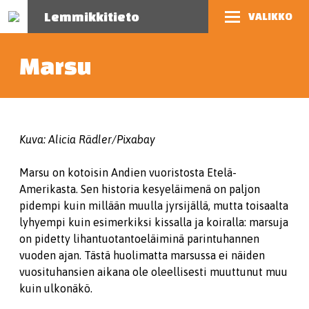
Lemmikkitieto
VALIKKO
Marsu
Kuva: Alicia Rädler/Pixabay
Marsu on kotoisin Andien vuoristosta Etelä-
Amerikasta. Sen historia kesyeläimenä on paljon
pidempi kuin millään muulla jyrsijällä, mutta toisaalta
lyhyempi kuin esimerkiksi kissalla ja koiralla: marsuja
on pidetty lihantuotantoeläiminä parintuhannen
vuoden ajan. Tästä huolimatta marsussa ei näiden
vuosituhansien aikana ole oleellisesti muuttunut muu
kuin ulkonäkö.