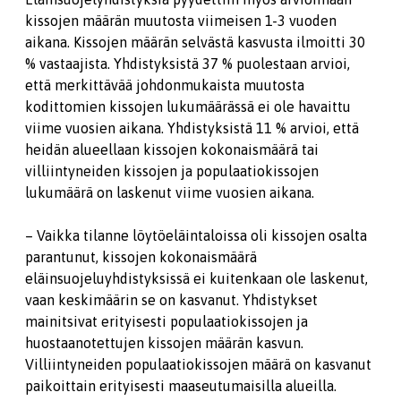
kissojen määrän muutosta viimeisen 1-3 vuoden
aikana. Kissojen määrän selvästä kasvusta ilmoitti 30
% vastaajista. Yhdistyksistä 37 % puolestaan arvioi,
että merkittävää johdonmukaista muutosta
kodittomien kissojen lukumäärässä ei ole havaittu
viime vuosien aikana. Yhdistyksistä 11 % arvioi, että
heidän alueellaan kissojen kokonaismäärä tai
villiintyneiden kissojen ja populaatiokissojen
lukumäärä on laskenut viime vuosien aikana.
– Vaikka tilanne löytöeläintaloissa oli kissojen osalta
parantunut, kissojen kokonaismäärä
eläinsuojeluyhdistyksissä ei kuitenkaan ole laskenut,
vaan keskimäärin se on kasvanut. Yhdistykset
mainitsivat erityisesti populaatiokissojen ja
huostaanotettujen kissojen määrän kasvun.
Villiintyneiden populaatiokissojen määrä on kasvanut
paikoittain erityisesti maaseutumaisilla alueilla.