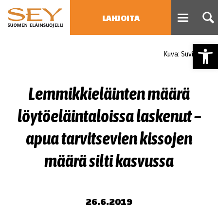
LAHJOITA
Open
Kuva: Suvi Elo
HAE
Type 2 or more characters
for results.
Lemmikkieläinten määrä
löytöeläintaloissa laskenut –
apua tarvitsevien kissojen
määrä silti kasvussa
26.6.2019