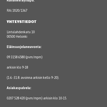
Rahankeräyslupa:
RA/2020/1367
YHTEYSTIEDOT
Lintulahdenkatu 10
00500 Helsinki
Eläinsuojeluneuvonta:
09 3158 6580 (pvm/mpm)
arkisin klo 9-18
(1.6.-31.8. avoinna arkisin kello 9-20).
Asiakaspalvelu:
0207 528 420 (pvm/mpm) arkisin klo 10-15.