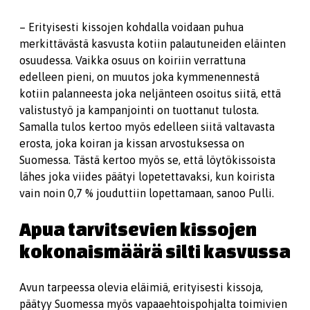
– Erityisesti kissojen kohdalla voidaan puhua
merkittävästä kasvusta kotiin palautuneiden eläinten
osuudessa. Vaikka osuus on koiriin verrattuna
edelleen pieni, on muutos joka kymmenennestä
kotiin palanneesta joka neljänteen osoitus siitä, että
valistustyö ja kampanjointi on tuottanut tulosta.
Samalla tulos kertoo myös edelleen siitä valtavasta
erosta, joka koiran ja kissan arvostuksessa on
Suomessa. Tästä kertoo myös se, että löytökissoista
lähes joka viides päätyi lopetettavaksi, kun koirista
vain noin 0,7 % jouduttiin lopettamaan, sanoo Pulli.
Apua tarvitsevien kissojen
kokonaismäärä silti kasvussa
Avun tarpeessa olevia eläimiä, erityisesti kissoja,
päätyy Suomessa myös vapaaehtoispohjalta toimivien