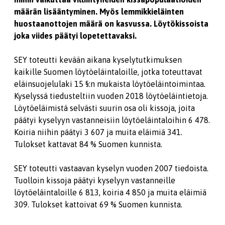
määrän lisääntyminen. Myös lemmikkieläinten
huostaanottojen määrä on kasvussa. Löytökissoista
joka viides päätyi lopetettavaksi.
SEY toteutti kevään aikana kyselytutkimuksen
kaikille Suomen löytöeläintaloille, jotka toteuttavat
eläinsuojelulaki 15 §:n mukaista löytöeläintoimintaa.
Kyselyssä tiedusteltiin vuoden 2018 löytöeläintietoja.
Löytöeläimistä selvästi suurin osa oli kissoja, joita
päätyi kyselyyn vastanneisiin löytöeläintaloihin 6 478.
Koiria niihin päätyi 3 607 ja muita eläimiä 341.
Tulokset kattavat 84 % Suomen kunnista.
SEY toteutti vastaavan kyselyn vuoden 2007 tiedoista.
Tuolloin kissoja päätyi kyselyyn vastanneille
löytöeläintaloille 6 813, koiria 4 850 ja muita eläimiä
309. Tulokset kattoivat 69 % Suomen kunnista.