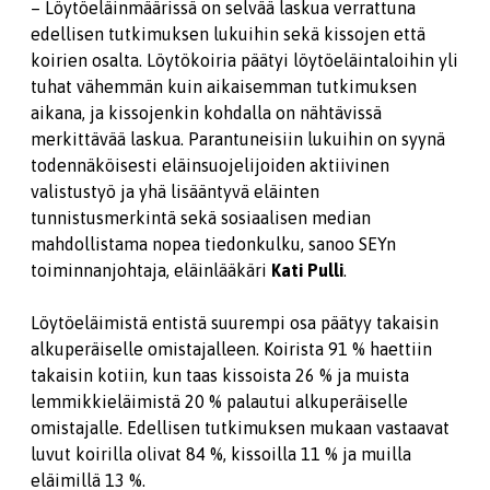
– Löytöeläinmäärissä on selvää laskua verrattuna
edellisen tutkimuksen lukuihin sekä kissojen että
koirien osalta. Löytökoiria päätyi löytöeläintaloihin yli
tuhat vähemmän kuin aikaisemman tutkimuksen
aikana, ja kissojenkin kohdalla on nähtävissä
merkittävää laskua. Parantuneisiin lukuihin on syynä
todennäköisesti eläinsuojelijoiden aktiivinen
valistustyö ja yhä lisääntyvä eläinten
tunnistusmerkintä sekä sosiaalisen median
mahdollistama nopea tiedonkulku, sanoo SEYn
toiminnanjohtaja, eläinlääkäri
Kati Pulli
.
Löytöeläimistä entistä suurempi osa päätyy takaisin
alkuperäiselle omistajalleen. Koirista 91 % haettiin
takaisin kotiin, kun taas kissoista 26 % ja muista
lemmikkieläimistä 20 % palautui alkuperäiselle
omistajalle. Edellisen tutkimuksen mukaan vastaavat
luvut koirilla olivat 84 %, kissoilla 11 % ja muilla
eläimillä 13 %.