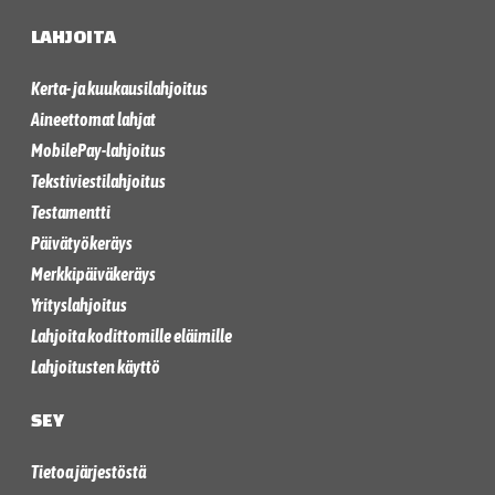
LAHJOITA
Kerta- ja kuukausilahjoitus
Aineettomat lahjat
MobilePay-lahjoitus
Tekstiviestilahjoitus
Testamentti
Päivätyökeräys
Merkkipäiväkeräys
Yrityslahjoitus
Lahjoita kodittomille eläimille
Lahjoitusten käyttö
SEY
Tietoa järjestöstä