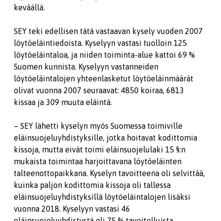
keväällä.
SEY teki edellisen tätä vastaavan kysely vuoden 2007
löytöeläintiedoista. Kyselyyn vastasi tuolloin 125
löytöeläintaloa, ja niiden toiminta-alue kattoi 69 %
Suomen kunnista. Kyselyyn vastanneiden
löytöeläintalojen yhteenlasketut löytöeläinmäärät
olivat vuonna 2007 seuraavat: 4850 koiraa, 6813
kissaa ja 309 muuta eläintä.
– SEY lähetti kyselyn myös Suomessa toimiville
eläinsuojeluyhdistyksille, jotka hoitavat kodittomia
kissoja, mutta eivät toimi eläinsuojelulaki 15 §:n
mukaista toimintaa harjoittavana löytöeläinten
talteenottopaikkana. Kyselyn tavoitteena oli selvittää,
kuinka paljon kodittomia kissoja oli tallessa
eläinsuojeluyhdistyksillä löytöeläintalojen lisäksi
vuonna 2018. Kyselyyn vastasi 46
eläinsuojeluyhdistystä eli 75 % tavoitelluista