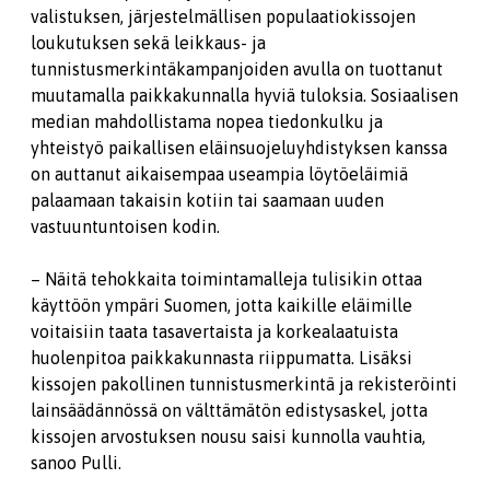
valistuksen, järjestelmällisen populaatiokissojen
loukutuksen sekä leikkaus- ja
tunnistusmerkintäkampanjoiden avulla on tuottanut
muutamalla paikkakunnalla hyviä tuloksia. Sosiaalisen
median mahdollistama nopea tiedonkulku ja
yhteistyö paikallisen eläinsuojeluyhdistyksen kanssa
on auttanut aikaisempaa useampia löytöeläimiä
palaamaan takaisin kotiin tai saamaan uuden
vastuuntuntoisen kodin.
– Näitä tehokkaita toimintamalleja tulisikin ottaa
käyttöön ympäri Suomen, jotta kaikille eläimille
voitaisiin taata tasavertaista ja korkealaatuista
huolenpitoa paikkakunnasta riippumatta. Lisäksi
kissojen pakollinen tunnistusmerkintä ja rekisteröinti
lainsäädännössä on välttämätön edistysaskel, jotta
kissojen arvostuksen nousu saisi kunnolla vauhtia,
sanoo Pulli.