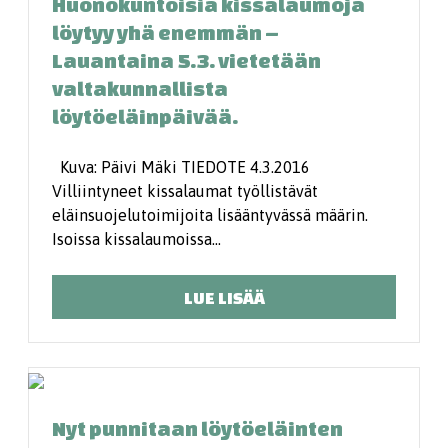
Huonokuntoisia kissalaumoja
löytyy yhä enemmän –
Lauantaina 5.3. vietetään
valtakunnallista
löytöeläinpäivää.
Kuva: Päivi Mäki TIEDOTE 4.3.2016
Villiintyneet kissalaumat työllistävät
eläinsuojelutoimijoita lisääntyvässä määrin.
Isoissa kissalaumoissa…
LUE LISÄÄ
Nyt punnitaan löytöeläinten