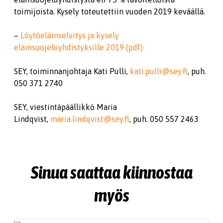
toimijoista. Kysely toteutettiin vuoden 2019 keväällä.
–
Löytöeläinselvitys ja kysely
eläinsuojeluyhdistyksille 2019 (pdf)
SEY, toiminnanjohtaja Kati Pulli,
kati.pulli@sey.fi
, puh.
050 371 2740
SEY, viestintäpäällikkö Maria
Lindqvist,
maria.lindqvist@sey.fi
, puh. 050 557 2463
Sinua saattaa kiinnostaa
myös