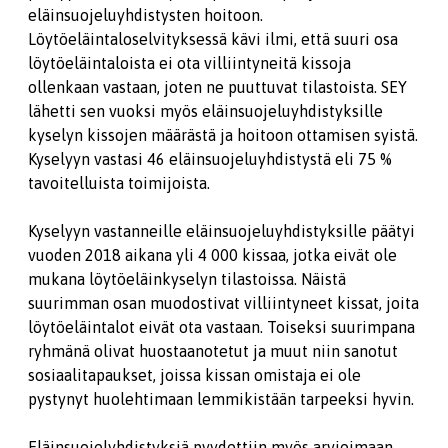
eläinsuojeluyhdistysten hoitoon.
Löytöeläintaloselvityksessä kävi ilmi, että suuri osa
löytöeläintaloista ei ota villiintyneitä kissoja
ollenkaan vastaan, joten ne puuttuvat tilastoista. SEY
lähetti sen vuoksi myös eläinsuojeluyhdistyksille
kyselyn kissojen määrästä ja hoitoon ottamisen syistä.
Kyselyyn vastasi 46 eläinsuojeluyhdistystä eli 75 %
tavoitelluista toimijoista.
Kyselyyn vastanneille eläinsuojeluyhdistyksille päätyi
vuoden 2018 aikana yli 4 000 kissaa, jotka eivät ole
mukana löytöeläinkyselyn tilastoissa. Näistä
suurimman osan muodostivat villiintyneet kissat, joita
löytöeläintalot eivät ota vastaan. Toiseksi suurimpana
ryhmänä olivat huostaanotetut ja muut niin sanotut
sosiaalitapaukset, joissa kissan omistaja ei ole
pystynyt huolehtimaan lemmikistään tarpeeksi hyvin.
Eläinsuojelyhdistyksiä pyydettiin myös arvioimaan