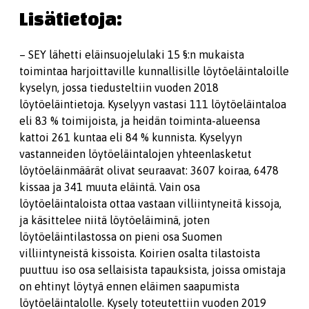
Lisätietoja:
– SEY lähetti eläinsuojelulaki 15 §:n mukaista
toimintaa harjoittaville kunnallisille löytöeläintaloille
kyselyn, jossa tiedusteltiin vuoden 2018
löytöeläintietoja. Kyselyyn vastasi 111 löytöeläintaloa
eli 83 % toimijoista, ja heidän toiminta-alueensa
kattoi 261 kuntaa eli 84 % kunnista. Kyselyyn
vastanneiden löytöeläintalojen yhteenlasketut
löytöeläinmäärät olivat seuraavat: 3607 koiraa, 6478
kissaa ja 341 muuta eläintä. Vain osa
löytöeläintaloista ottaa vastaan villiintyneitä kissoja,
ja käsittelee niitä löytöeläiminä, joten
löytöeläintilastossa on pieni osa Suomen
villiintyneistä kissoista. Koirien osalta tilastoista
puuttuu iso osa sellaisista tapauksista, joissa omistaja
on ehtinyt löytyä ennen eläimen saapumista
löytöeläintalolle. Kysely toteutettiin vuoden 2019