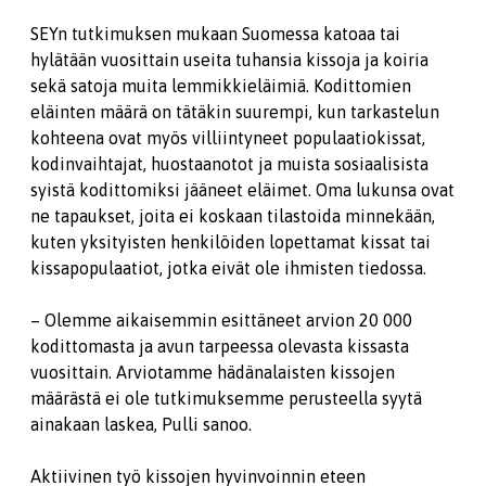
SEYn tutkimuksen mukaan Suomessa katoaa tai
hylätään vuosittain useita tuhansia kissoja ja koiria
sekä satoja muita lemmikkieläimiä. Kodittomien
eläinten määrä on tätäkin suurempi, kun tarkastelun
kohteena ovat myös villiintyneet populaatiokissat,
kodinvaihtajat, huostaanotot ja muista sosiaalisista
syistä kodittomiksi jääneet eläimet. Oma lukunsa ovat
ne tapaukset, joita ei koskaan tilastoida minnekään,
kuten yksityisten henkilöiden lopettamat kissat tai
kissapopulaatiot, jotka eivät ole ihmisten tiedossa.
– Olemme aikaisemmin esittäneet arvion 20 000
kodittomasta ja avun tarpeessa olevasta kissasta
vuosittain. Arviotamme hädänalaisten kissojen
määrästä ei ole tutkimuksemme perusteella syytä
ainakaan laskea, Pulli sanoo.
Aktiivinen työ kissojen hyvinvoinnin eteen