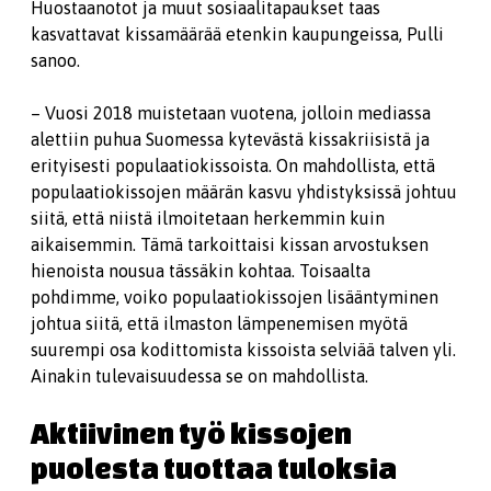
Huostaanotot ja muut sosiaalitapaukset taas
kasvattavat kissamäärää etenkin kaupungeissa, Pulli
sanoo.
– Vuosi 2018 muistetaan vuotena, jolloin mediassa
alettiin puhua Suomessa kytevästä kissakriisistä ja
erityisesti populaatiokissoista. On mahdollista, että
populaatiokissojen määrän kasvu yhdistyksissä johtuu
siitä, että niistä ilmoitetaan herkemmin kuin
aikaisemmin. Tämä tarkoittaisi kissan arvostuksen
hienoista nousua tässäkin kohtaa. Toisaalta
pohdimme, voiko populaatiokissojen lisääntyminen
johtua siitä, että ilmaston lämpenemisen myötä
suurempi osa kodittomista kissoista selviää talven yli.
Ainakin tulevaisuudessa se on mahdollista.
Aktiivinen työ kissojen
puolesta tuottaa tuloksia