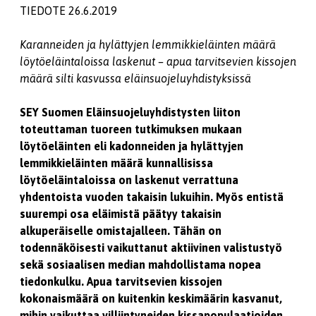
TIEDOTE 26.6.2019
Karanneiden ja hylättyjen lemmikkieläinten määrä
löytöeläintaloissa laskenut – apua tarvitsevien kissojen
määrä silti kasvussa eläinsuojeluyhdistyksissä
SEY Suomen Eläinsuojeluyhdistysten liiton
toteuttaman tuoreen tutkimuksen mukaan
löytöeläinten eli kadonneiden ja hylättyjen
lemmikkieläinten määrä kunnallisissa
löytöeläintaloissa on laskenut verrattuna
yhdentoista vuoden takaisin lukuihin. Myös entistä
suurempi osa eläimistä päätyy takaisin
alkuperäiselle omistajalleen. Tähän on
todennäköisesti vaikuttanut aktiivinen valistustyö
sekä sosiaalisen median mahdollistama nopea
tiedonkulku. Apua tarvitsevien kissojen
kokonaismäärä on kuitenkin keskimäärin kasvanut,
mihin vaikuttaa villiintyneiden kissapopulaatioiden