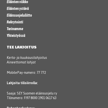
Eläinten viikko
Eläinten ystävä
Eläinsuojeluliitto
Rekrytointi
Tarinamme
Yhteistyössä
TEE LAHJOITUS
Kerta- ja kuukausilahjoitus
Aineettomat lahjat
MobilePay-numero: 77 772
Lahjoita tilisiirrolla:
Saaja: SEY Suomen eläinsuojelu ry
Tilinumero: FI97 8000 1901 0617 63