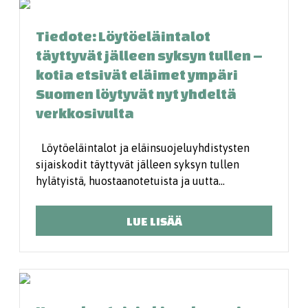
Tiedote: Löytöeläintalot
täyttyvät jälleen syksyn tullen –
kotia etsivät eläimet ympäri
Suomen löytyvät nyt yhdeltä
verkkosivulta
Löytöeläintalot ja eläinsuojeluyhdistysten
sijaiskodit täyttyvät jälleen syksyn tullen
hylätyistä, huostaanotetuista ja uutta…
LUE LISÄÄ