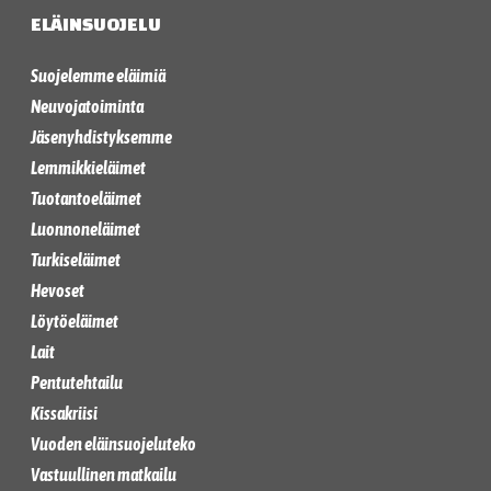
ELÄINSUOJELU
Suojelemme eläimiä
Neuvojatoiminta
Jäsenyhdistyksemme
Lemmikkieläimet
Tuotantoeläimet
Luonnoneläimet
Turkiseläimet
Hevoset
Löytöeläimet
Lait
Pentutehtailu
Kissakriisi
Vuoden eläinsuojeluteko
Vastuullinen matkailu