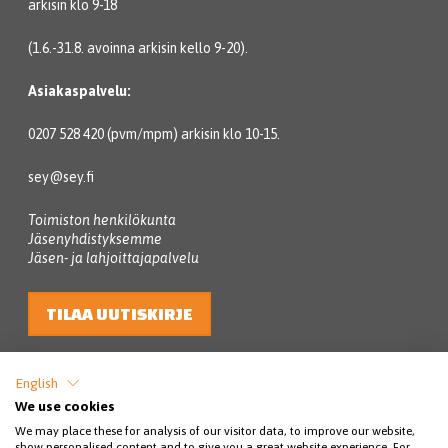
arkisin klo 9-18
(1.6.-31.8. avoinna arkisin kello 9-20).
Asiakaspalvelu:
0207 528 420 (pvm/mpm) arkisin klo 10-15.
sey@sey.fi
Toimiston henkilökunta
Jäsenyhdistyksemme
Jäsen- ja lahjoittajapalvelu
TILAA UUTISKIRJE
English
We use cookies
We may place these for analysis of our visitor data, to improve our website,
show personalised content and to give you a great website experience. For