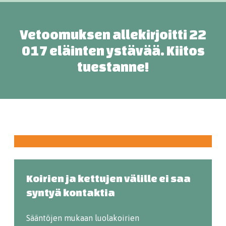
Vetoomuksen allekirjoitti 22
017 eläinten ystävää. Kiitos
tuestanne!
Koirien ja kettujen välille ei saa
syntyä kontaktia
Sääntöjen mukaan luolakoirien