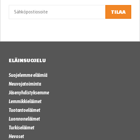
TILAA
ELÄINSUOJELU
Suojelemme eläimiä
Neuvojatoiminta
Jäsenyhdistyksemme
Lemmikkieläimet
Tuotantoeläimet
Luonnoneläimet
Turkiseläimet
Hevoset