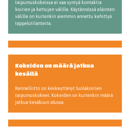
taipumuskokeissa ei saa syntyä kontaktia
koirien ja kettujen välille. Käytännössä eläinten
välille on kuitenkin aiemmin annettu kehittyä
tappelutilanteita.
Kokeiden on määrä jatkua
kesällä
Kennelliitto on keskeyttänyt luolakoirien
taipumuskokeet. Kokeiden on kuitenkin määrä
jatkua kesäkuun alussa.