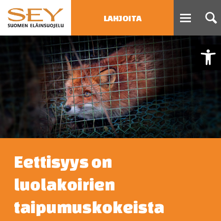
LAHJOITA
Open
HAE
Type 2 or more characters
for results.
Eettisyys on
luolakoirien
taipumuskokeista