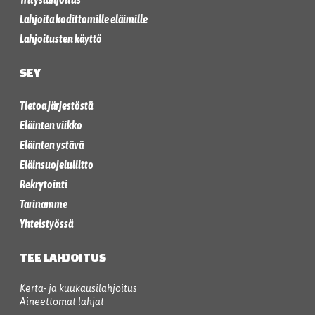
Lahjoita kodittomille eläimille
Lahjoitusten käyttö
SEY
Tietoa järjestöstä
Eläinten viikko
Eläinten ystävä
Eläinsuojeluliitto
Rekrytointi
Tarinamme
Yhteistyössä
TEE LAHJOITUS
Kerta- ja kuukausilahjoitus
Aineettomat lahjat