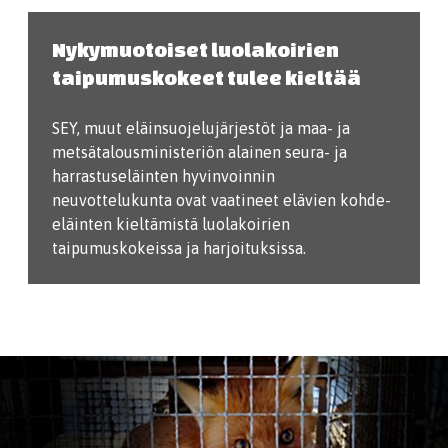
Nykymuotoiset luolakoirien
taipumuskokeet tulee kieltää
SEY, muut eläinsuojelujärjestöt ja maa- ja
metsätalousministeriön alainen seura- ja
harrastuseläinten hyvinvoinnin
neuvottelukunta ovat vaatineet elävien kohde-
eläinten kieltämistä luolakoirien
taipumuskokeissa ja harjoituksissa.