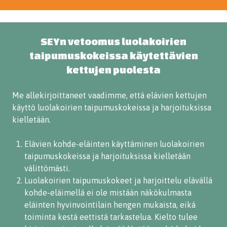
SEYn vetoomus luolakoirien
taipumuskokeissa käytettävien
kettujen puolesta
Me allekirjoittaneet vaadimme, että elävien kettujen
käyttö luolakoirien taipumuskokeissa ja harjoituksissa
kielletään.
Elävien kohde-eläinten käyttäminen luolakoirien
taipumuskokeissa ja harjoituksissa kielletään
välittömästi.
Luolakoirien taipumuskokeet ja harjoittelu elävällä
kohde-eläimellä ei ole mistään näkökulmasta
eläinten hyvinvointilain hengen mukaista, eikä
toiminta kestä eettistä tarkastelua. Kielto tulee