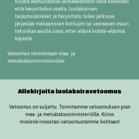
kirjata asetustasolla lainsäädäntöön sekä kokeiden
että harjoittelun osalta. Luolakoirien
taipumuskokeet ja harjoittelu tulee jatkossa
järjestää mekaanisten kettujen tai vastaavan muun
tekniikan avulla siten, ettei eläviä kohde-eläimiä
käytetä.
Vetoomus toimitetaan maa- ja
metsätalousministeriölle.
Allekirjoita luolakoiravetoomus
Vetoomus on suljettu. Toimitamme vetoomuksen pian
maa- ja metsätalousministeriölle. Kiitos
mielenkiinnostasi vetoomustamme kohtaan!