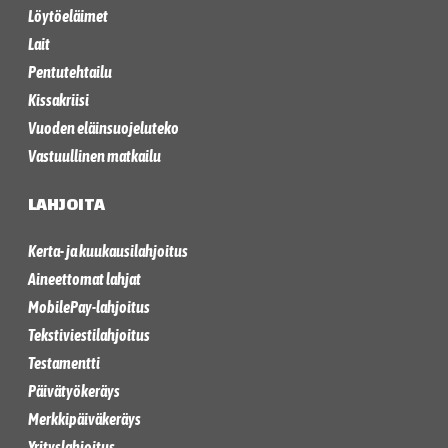
Löytöeläimet
Lait
Pentutehtailu
Kissakriisi
Vuoden eläinsuojeluteko
Vastuullinen matkailu
LAHJOITA
Kerta- ja kuukausilahjoitus
Aineettomat lahjat
MobilePay-lahjoitus
Tekstiviestilahjoitus
Testamentti
Päivätyökeräys
Merkkipäiväkeräys
Yrityslahjoitus