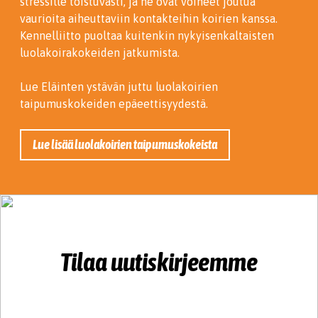
stressille toistuvasti, ja ne ovat voineet joutua
vaurioita aiheuttaviin kontakteihin koirien kanssa.
Kennelliitto puoltaa kuitenkin nykyisenkaltaisten
luolakoirakokeiden jatkumista.
Lue Eläinten ystävän juttu luolakoirien
taipumuskokeiden epäeettisyydestä.
Lue lisää luolakoirien taipumuskokeista
Tilaa uutiskirjeemme