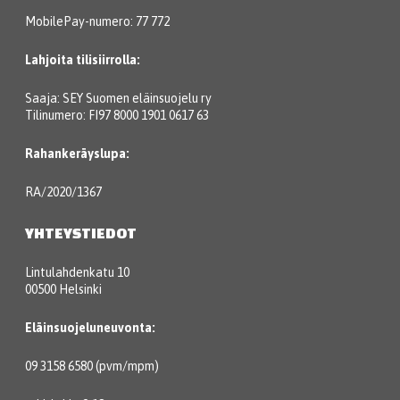
MobilePay-numero: 77 772
Lahjoita tilisiirrolla:
Saaja: SEY Suomen eläinsuojelu ry
Tilinumero: FI97 8000 1901 0617 63
Rahankeräyslupa:
RA/2020/1367
YHTEYSTIEDOT
Lintulahdenkatu 10
00500 Helsinki
Eläinsuojeluneuvonta:
09 3158 6580 (pvm/mpm)