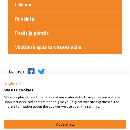
Liikenne
Ruokinta
Pesät ja pöntöt
Välitöntä apua tarvitseva eläin
Jaa sivu
English
We use cookies
We may place these for analysis of our visitor data, to improve our website,
show personalised content and to give you a great website experience. For
more information about the cookies we use open the settings.
SEY SUOMEN ELÄINSUOJELU RY
Accept all
© 2026 Luonnoneläimet