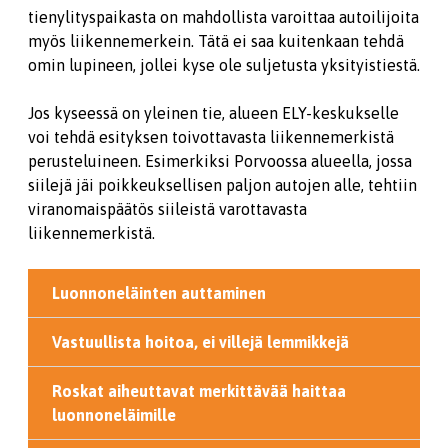
tienylityspaikasta on mahdollista varoittaa autoilijoita
myös liikennemerkein. Tätä ei saa kuitenkaan tehdä
omin lupineen, jollei kyse ole suljetusta yksityistiestä.
Jos kyseessä on yleinen tie, alueen ELY-keskukselle
voi tehdä esityksen toivottavasta liikennemerkistä
perusteluineen. Esimerkiksi Porvoossa alueella, jossa
siilejä jäi poikkeuksellisen paljon autojen alle, tehtiin
viranomaispäätös siileistä varottavasta
liikennemerkistä.
Luonnoneläinten auttaminen
Vastuullista hoitoa, ei villejä lemmikkejä
Roskat aiheuttavat merkittävää haittaa
luonnoneläimille