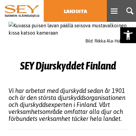
LAHJOITA
Open
HAE
Bild: Riikka Ala-Hulkko
Type 2 or more characters
for results.
SEY Djurskyddet Finland
Vi har arbetat med djurskydd sedan år 1901
och är den största djurskyddsorganisationen
och djurskyddsexperten i Finland. Vårt
verksamhetsområde omfattar alla djur och
förbundets verksamhet täcker hela landet.