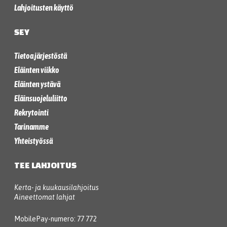
Lahjoitusten käyttö
SEY
Tietoa järjestöstä
Eläinten viikko
Eläinten ystävä
Eläinsuojeluliitto
Rekrytointi
Tarinamme
Yhteistyössä
TEE LAHJOITUS
Kerta- ja kuukausilahjoitus
Aineettomat lahjat
MobilePay-numero: 77 772