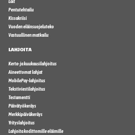
Lait
Pentutehtailu
Kissakriisi
Vuoden eläinsuojeluteko
Vastuullinen matkailu
LAHJOITA
Kerta- ja kuukausilahjoitus
Aineettomat lahjat
MobilePay-lahjoitus
Tekstiviestilahjoitus
Testamentti
Päivätyökeräys
Merkkipäiväkeräys
Yrityslahjoitus
Lahjoita kodittomille eläimille