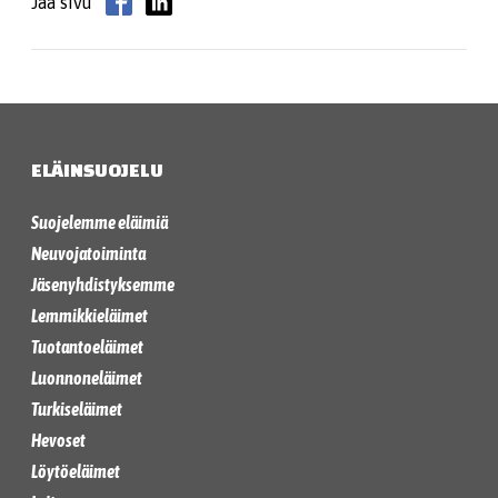
Jaa sivu
ELÄINSUOJELU
Suojelemme eläimiä
Neuvojatoiminta
Jäsenyhdistyksemme
Lemmikkieläimet
Tuotantoeläimet
Luonnoneläimet
Turkiseläimet
Hevoset
Löytöeläimet