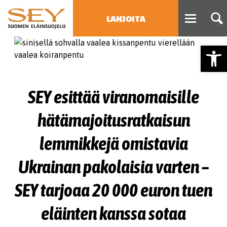
LAHJOITA
Open
HAE
Type 2 or more characters
for results.
SEY esittää viranomaisille
hätämajoitusratkaisun
lemmikkejä omistavia
Ukrainan pakolaisia varten –
SEY tarjoaa 20 000 euron tuen
eläinten kanssa sotaa