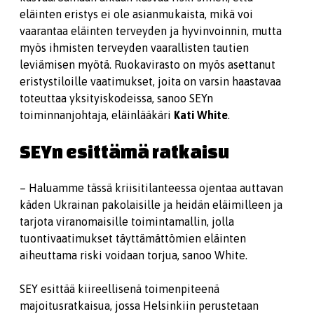
eläinten eristys ei ole asianmukaista, mikä voi
vaarantaa eläinten terveyden ja hyvinvoinnin, mutta
myös ihmisten terveyden vaarallisten tautien
leviämisen myötä. Ruokavirasto on myös asettanut
eristystiloille vaatimukset, joita on varsin haastavaa
toteuttaa yksityiskodeissa, sanoo SEYn
toiminnanjohtaja, eläinlääkäri
Kati White
.
SEYn esittämä ratkaisu
– Haluamme tässä kriisitilanteessa ojentaa auttavan
käden Ukrainan pakolaisille ja heidän eläimilleen ja
tarjota viranomaisille toimintamallin, jolla
tuontivaatimukset täyttämättömien eläinten
aiheuttama riski voidaan torjua, sanoo White.
SEY esittää kiireellisenä toimenpiteenä
majoitusratkaisua, jossa Helsinkiin perustetaan