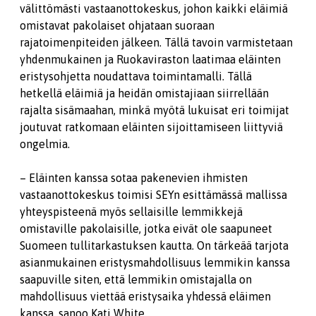
välittömästi vastaanottokeskus, johon kaikki eläimiä
omistavat pakolaiset ohjataan suoraan
rajatoimenpiteiden jälkeen. Tällä tavoin varmistetaan
yhdenmukainen ja Ruokaviraston laatimaa eläinten
eristysohjetta noudattava toimintamalli. Tällä
hetkellä eläimiä ja heidän omistajiaan siirrellään
rajalta sisämaahan, minkä myötä lukuisat eri toimijat
joutuvat ratkomaan eläinten sijoittamiseen liittyviä
ongelmia.
– Eläinten kanssa sotaa pakenevien ihmisten
vastaanottokeskus toimisi SEYn esittämässä mallissa
yhteyspisteenä myös sellaisille lemmikkejä
omistaville pakolaisille, jotka eivät ole saapuneet
Suomeen tullitarkastuksen kautta. On tärkeää tarjota
asianmukainen eristysmahdollisuus lemmikin kanssa
saapuville siten, että lemmikin omistajalla on
mahdollisuus viettää eristysaika yhdessä eläimen
kanssa, sanoo Kati White.