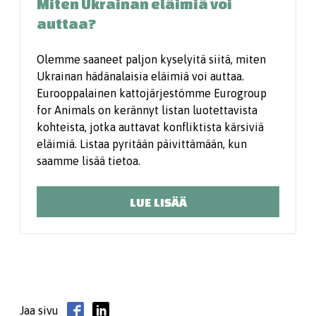
Miten Ukrainan eläimiä voi
auttaa?
Olemme saaneet paljon kyselyitä siitä, miten
Ukrainan hädänalaisia eläimiä voi auttaa.
Eurooppalainen kattojärjestömme Eurogroup
for Animals on kerännyt listan luotettavista
kohteista, jotka auttavat konfliktista kärsiviä
eläimiä. Listaa pyritään päivittämään, kun
saamme lisää tietoa.
LUE LISÄÄ
Jaa sivu