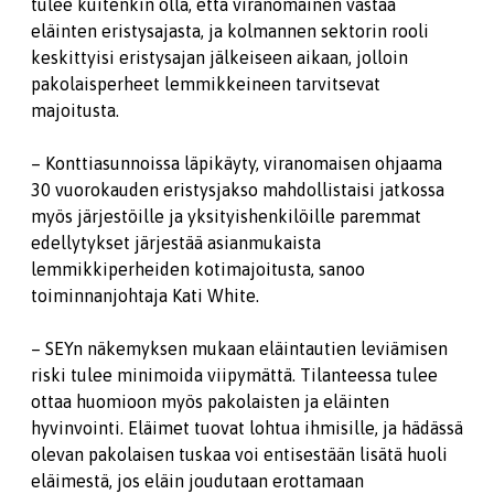
tulee kuitenkin olla, että viranomainen vastaa
eläinten eristysajasta, ja kolmannen sektorin rooli
keskittyisi eristysajan jälkeiseen aikaan, jolloin
pakolaisperheet lemmikkeineen tarvitsevat
majoitusta.
– Konttiasunnoissa läpikäyty, viranomaisen ohjaama
30 vuorokauden eristysjakso mahdollistaisi jatkossa
myös järjestöille ja yksityishenkilöille paremmat
edellytykset järjestää asianmukaista
lemmikkiperheiden kotimajoitusta, sanoo
toiminnanjohtaja Kati White.
– SEYn näkemyksen mukaan eläintautien leviämisen
riski tulee minimoida viipymättä. Tilanteessa tulee
ottaa huomioon myös pakolaisten ja eläinten
hyvinvointi. Eläimet tuovat lohtua ihmisille, ja hädässä
olevan pakolaisen tuskaa voi entisestään lisätä huoli
eläimestä, jos eläin joudutaan erottamaan