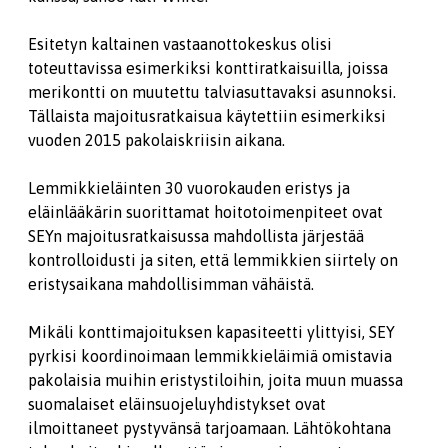
Esitetyn kaltainen vastaanottokeskus olisi
toteuttavissa esimerkiksi konttiratkaisuilla, joissa
merikontti on muutettu talviasuttavaksi asunnoksi.
Tällaista majoitusratkaisua käytettiin esimerkiksi
vuoden 2015 pakolaiskriisin aikana.
Lemmikkieläinten 30 vuorokauden eristys ja
eläinlääkärin suorittamat hoitotoimenpiteet ovat
SEYn majoitusratkaisussa mahdollista järjestää
kontrolloidusti ja siten, että lemmikkien siirtely on
eristysaikana mahdollisimman vähäistä.
Mikäli konttimajoituksen kapasiteetti ylittyisi, SEY
pyrkisi koordinoimaan lemmikkieläimiä omistavia
pakolaisia muihin eristystiloihin, joita muun muassa
suomalaiset eläinsuojeluyhdistykset ovat
ilmoittaneet pystyvänsä tarjoamaan. Lähtökohtana