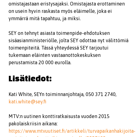
omistajastaan eristysajaksi. Omistajasta erottaminen
on usein hyvin raskasta myös eläimelle, joka ei
ymmärrä mitä tapahtuu, ja miksi.
SEY on tehnyt asiasta toimenpide-ehdotuksen
sisäasianministeriölle, jolta SEY odottaa nyt välittömiä
toimenpiteitä. Tässä yhteydessä SEY tarjoutui
tukemaan eläinten vastaanottokeskuksen
perustamista 20 000 eurolla.
Lisätiedot:
Kati White, SEYn toiminnanjohtaja, 050 371 2740,
kati.white@sey.fi
MTV:n uutinen konttiratkaisusta vuoden 2015
pakolaiskriisin aikana:
https://www.mtvuutiset.fi/artikkeli/turvapaikanhakijoita-