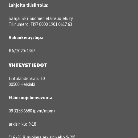
Lahjoita tilisiirrolla:
Saaja: SEY Suomen eläinsuojelu ry
Tilinumero: FI97 8000 1901 0617 63
Rahankeräyslupa:
RA/2020/1367
YHTEYSTIEDOT
Lintulahdenkatu 10
00500 Helsinki
Eläinsuojeluneuvonta:
09 3158 6580 (pvm/mpm)
arkisin klo 9-18
(1.6.-31.8. avoinna arkisin kello 9-20).