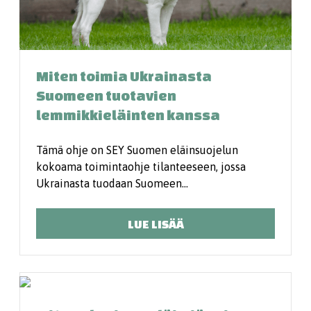
Miten toimia Ukrainasta
Suomeen tuotavien
lemmikkieläinten kanssa
Tämä ohje on SEY Suomen eläinsuojelun
kokoama toimintaohje tilanteeseen, jossa
Ukrainasta tuodaan Suomeen…
LUE LISÄÄ