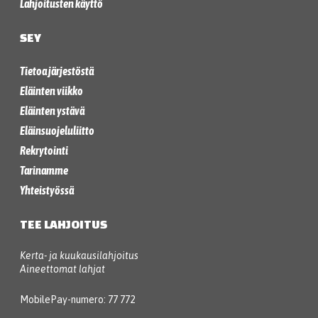
Lahjoitusten käyttö
SEY
Tietoa järjestöstä
Eläinten viikko
Eläinten ystävä
Eläinsuojeluliitto
Rekrytointi
Tarinamme
Yhteistyössä
TEE LAHJOITUS
Kerta- ja kuukausilahjoitus
Aineettomat lahjat
MobilePay-numero: 77 772