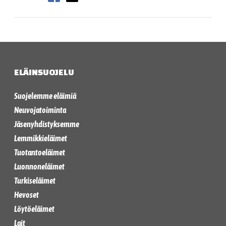
ELÄINSUOJELU
Suojelemme eläimiä
Neuvojatoiminta
Jäsenyhdistyksemme
Lemmikkieläimet
Tuotantoeläimet
Luonnoneläimet
Turkiseläimet
Hevoset
Löytöeläimet
Lait