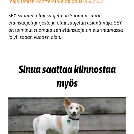
majoitetaan-kontteihin-eurajoella/5557632
SEY Suomen eläinsuojelu on Suomen suurin
eläinsuojelujärjestö ja eläinsuojelun asiantuntija. SEY
on toiminut suomalaisen eläinsuojelun eturintamassa
jo yli sadan vuoden ajan.
Sinua saattaa kiinnostaa
myös