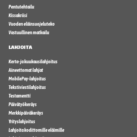
Pentutehtailu
Kissakriisi
Vuoden eläinsuojeluteko
Vastuullinen matkailu
LAHJOITA
Kerta- ja kuukausilahjoitus
Aineettomat lahjat
MobilePay-lahjoitus
Tekstiviestilahjoitus
Testamentti
Päivätyökeräys
Merkkipäiväkeräys
Yrityslahjoitus
Lahjoita kodittomille eläimille