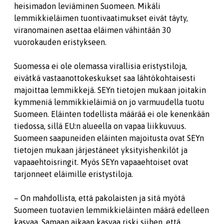
heisimadon leviäminen Suomeen. Mikäli
lemmikkieläimen tuontivaatimukset eivät täyty,
viranomainen asettaa eläimen vähintään 30
vuorokauden eristykseen.
Suomessa ei ole olemassa virallisia eristystiloja,
eivätkä vastaanottokeskukset saa lähtökohtaisesti
majoittaa lemmikkejä. SEYn tietojen mukaan joitakin
kymmeniä lemmikkieläimiä on jo varmuudella tuotu
Suomeen. Eläinten todellista määrää ei ole kenenkään
tiedossa, sillä EU:n alueella on vapaa liikkuvuus.
Suomeen saapuneiden eläinten majoitusta ovat SEYn
tietojen mukaan järjestäneet yksityishenkilöt ja
vapaaehtoisringit. Myös SEYn vapaaehtoiset ovat
tarjonneet eläimille eristystiloja.
– On mahdollista, että pakolaisten ja sitä myötä
Suomeen tuotavien lemmikkieläinten määrä edelleen
kasvaa. Samaan aikaan kasvaa riski siihen, että