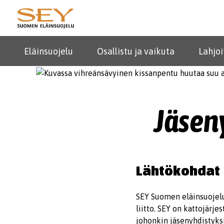
Eläinsuojelu
Osallistu ja vaikuta
Lahjoi
Jäseny
Lähtökohdat
SEY Suomen eläinsuojelu
liitto. SEY on kattojärje
johonkin jäsenyhdistyksis