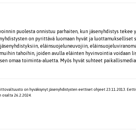
voinnin puolesta onnistuu parhaiten, kun jäsenyhdistys tekee 
nyhdistysten on pyrittävä luomaan hyvät ja luottamukselliset s
n jäsenyhdistyksiin, eläinsuojeluneuvojiin, eläinsuojeluviranoma
 muihin tahoihin, joiden avulla eläinten hyvinvointia voidaan l
ksen omaa toiminta-aluetta. Myös hyvät suhteet paikallismedia
iittovaltuusto on hyväksynyt jäsenyhdistysten eettiset ohjeet 23.11.2013. Eett
osalta 26.2.2024.