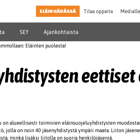
ELÄIN HÄDÄSSÄ
Tilaa oppaita
Mediall
ta
SEY
Ajankohtaista
hdistysten eettiset
 on alueellisesti toimivien eläinsuojeluyhdistysten muodost
stö, jolla on noin 40 jäsenyhdistystä ympäri maata. Liiton jäsenek
tä, minkä lisäksi liitolla on suoria henkilöjäseniä.