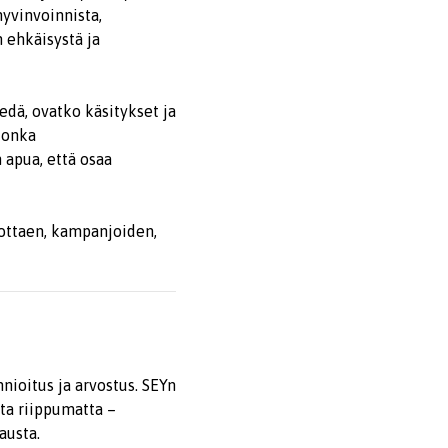
hyvinvoinnista,
 ehkäisystä ja
edä, ovatko käsitykset ja
 jonka
 apua, että osaa
dottaen, kampanjoiden,
nioitus ja arvostus. SEYn
ta riippumatta –
austa.