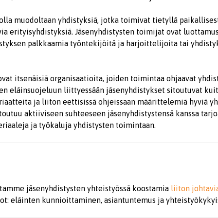
lla muodoltaan yhdistyksiä, jotka toimivat tietyllä paikallisesti
via erityisyhdistyksiä. Jäsenyhdistysten toimijat ovat luottamu
istyksen palkkaamia työntekijöitä ja harjoittelijoita tai yhdist
ovat itsenäisiä organisaatioita, joiden toimintaa ohjaavat yhdi
n eläinsuojeluun liittyessään jäsenyhdistykset sitoutuvat ku
riaatteita ja liiton eettisissä ohjeissaan määrittelemiä hyviä yh
sitoutuu aktiiviseen suhteeseen jäsenyhdistystensä kanssa tarj
eriaaleja ja työkaluja yhdistysten toimintaan.
amme jäsenyhdistysten yhteistyössä koostamia
liiton johtavi
vot: eläinten kunnioittaminen, asiantuntemus ja yhteistyökykyi