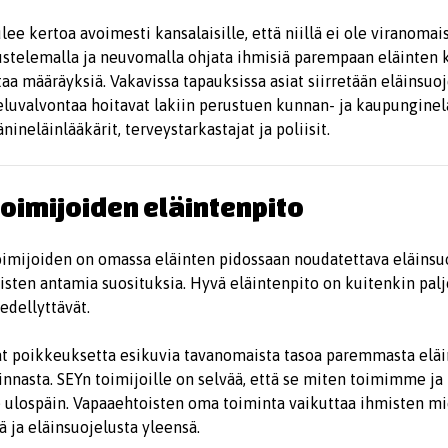
ee kertoa avoimesti kansalaisille, että niillä ei ole viranomai
ustelemalla ja neuvomalla ohjata ihmisiä parempaan eläinten 
taa määräyksiä. Vakavissa tapauksissa asiat siirretään eläinsu
eluvalvontaa hoitavat lakiin perustuen kunnan- ja kaupunginelä
nineläinlääkärit, terveystarkastajat ja poliisit.
oimijoiden eläintenpito
oimijoiden on omassa eläinten pidossaan noudatettava eläinsuo
isten antamia suosituksia. Hyvä eläintenpito on kuitenkin pa
edellyttävät.
at poikkeuksetta esikuvia tavanomaista tasoa paremmasta elä
minnasta. SEYn toimijoille on selvää, että se miten toimimme j
 ulospäin. Vapaaehtoisten oma toiminta vaikuttaa ihmisten mi
ä ja eläinsuojelusta yleensä.