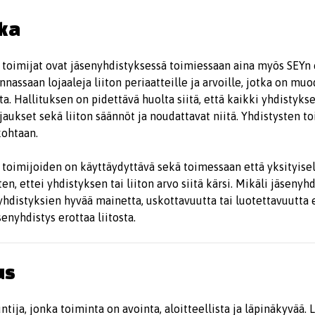
kka
 toimijat ovat jäsenyhdistyksessä toimiessaan aina myös SEYn 
nassaan lojaaleja liiton periaatteille ja arvoille, jotka on mu
a. Hallituksen on pidettävä huolta siitä, että kaikki yhdistykse
njaukset sekä liiton säännöt ja noudattavat niitä. Yhdistysten t
kohtaan.
 toimijoiden on käyttäydyttävä sekä toimessaan että yksityis
ten, ettei yhdistyksen tai liiton arvo siitä kärsi. Mikäli jäseny
yhdistyksien hyvää mainetta, uskottavuutta tai luotettavuutta 
enyhdistys erottaa liitosta.
us
tija, jonka toiminta on avointa, aloitteellista ja läpinäkyvää. 