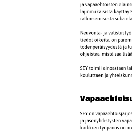
ja vapaaehtoisten eläins
lajinmukaisista käyttäyt
ratkaisemisesta sekä elä
Neuvonta- ja valistustyö
tiedot oikeita, on parem
todenperäisyydestä ja lu
ohjeistaa, mistä saa lisää
SEY toimii ainoastaan la
kouluttaen ja yhteiskun
Vapaaehtois
SEY on vapaaehtoisjärjes
ja jäsenyhdistysten vap
kaikkien työpanos on arv