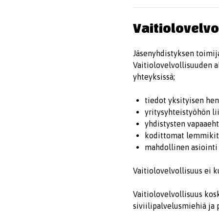
Vaitiolovelvo
Jäsenyhdistyksen toimija
Vaitiolovelvollisuuden al
yhteyksissä;
tiedot yksityisen hen
yritysyhteistyöhön li
yhdistysten vapaaehto
kodittomat lemmikit 
mahdollinen asiointi
Vaitiolovelvollisuus ei 
Vaitiolovelvollisuus kos
siviilipalvelusmiehiä ja 