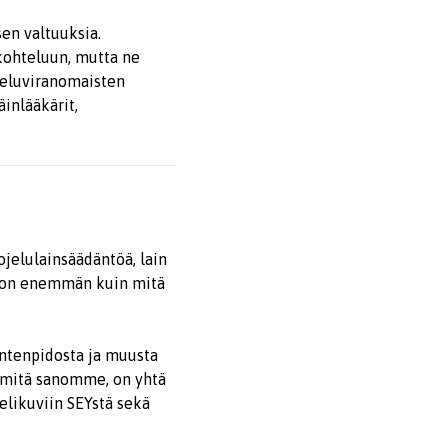
sen valtuuksia.
kohteluun, mutta ne
ojeluviranomaisten
inlääkärit,
jelulainsäädäntöä, lain
ljon enemmän kuin mitä
intenpidosta ja muusta
a mitä sanomme, on yhtä
elikuviin SEYstä sekä