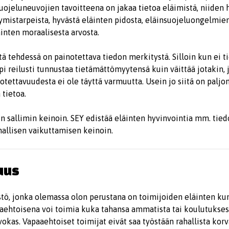
uojeluneuvojien tavoitteena on jakaa tietoa eläimistä, niiden 
ymistarpeista, hyvästä eläinten pidosta, eläinsuojeluongelmien
inten moraalisesta arvosta.
tä tehdessä on painotettava tiedon merkitystä. Silloin kun ei ti
pi reilusti tunnustaa tietämättömyytensä kuin väittää jotakin,
otettavuudesta ei ole täyttä varmuutta. Usein jo siitä on paljon
 tietoa.
in sallimin keinoin. SEY edistää eläinten hyvinvointia mm. tie
nallisen vaikuttamisen keinoin.
uus
tö, jonka olemassa olon perustana on toimijoiden eläinten kun
aaehtoisena voi toimia kuka tahansa ammatista tai koulutukses
okas. Vapaaehtoiset toimijat eivät saa työstään rahallista korv