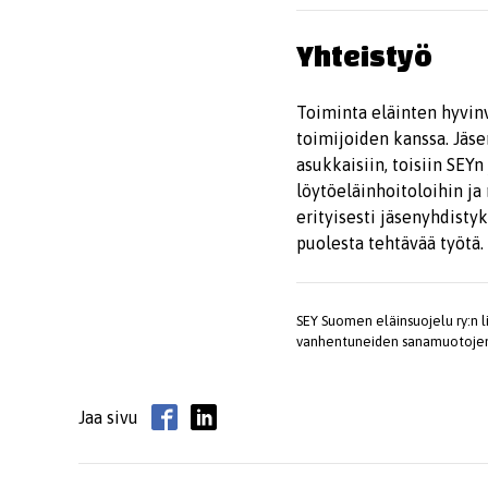
Yhteistyö
Toiminta eläinten hyvin
toimijoiden kanssa. Jäse
asukkaisiin, toisiin SEY
löytöeläinhoitoloihin ja
erityisesti jäsenyhdisty
puolesta tehtävää työtä.
SEY Suomen eläinsuojelu ry:n l
vanhentuneiden sanamuotojen 
Jaa sivu