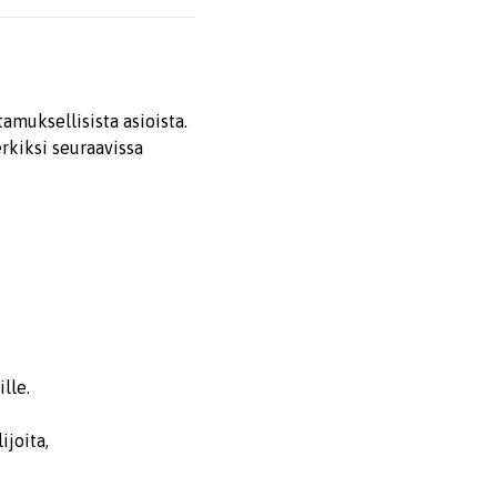
amuksellisista asioista.
erkiksi seuraavissa
lle.
ijoita,