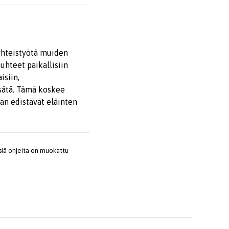
yhteistyötä muiden
uhteet paikallisiin
isiin,
isätä. Tämä koskee
an edistävät eläinten
isiä ohjeita on muokattu