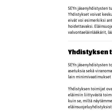
SEYn jäsenyhdistysten tul
Yhdistykset voivat kesk
eivät voi esimerkiksi an
hoidettavaksi. Eläinsuoj
valvontaeläinlääkärit, lää
Yhdistyksen t
SEYn jäsenyhdistysten t
asetuksia sekä viranoma
lain minimivaatimukset 
Yhdistyksen toimijat ov
eläimiin liittyvästä toi
kuin se, miltä näytämme
eläinsuojeluyhdistyksist