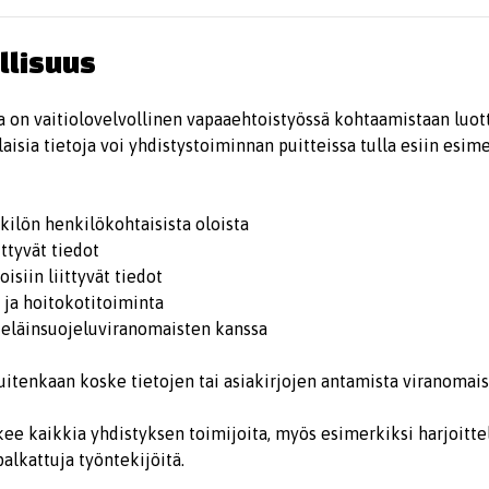
llisuus
 on vaitiolovelvollinen vapaaehtoistyössä kohtaamistaan luott
aisia tietoja voi yhdistystoiminnan puitteissa tulla esiin esim
kilön henkilökohtaisista oloista
ittyvät tiedot
isiin liittyvät tiedot
ja hoitokotitoiminta
 eläinsuojeluviranomaisten kanssa
kuitenkaan koske tietojen tai asiakirjojen antamista viranomaisi
kee kaikkia yhdistyksen toimijoita, myös esimerkiksi harjoittel
palkattuja työntekijöitä.