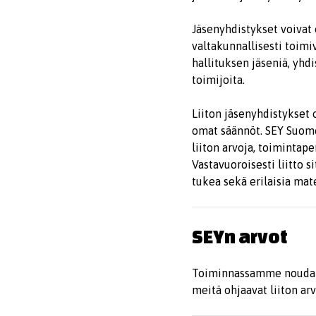
Jäsenyhdistykset voivat o
valtakunnallisesti toimi
hallituksen jäseniä, yhd
toimijoita.
Liiton jäsenyhdistykset 
omat säännöt. SEY Suome
liiton arvoja, toimintape
Vastavuoroisesti liitto 
tukea sekä erilaisia mat
SEYn arvot
Toiminnassamme noudat
meitä ohjaavat liiton ar