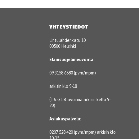
YHTEYSTIEDOT
Lintulahdenkatu 10
00500 Helsinki
Eläinsuojeluneuvonta:
09 3158 6580 (pvm/mpm)
arkisin klo 9-18
(1.6.-31.8. avoinna arkisin kello 9-
20).
Asiakaspalvelu:
0207 528 420 (pvm/mpm) arkisin klo
10-15.