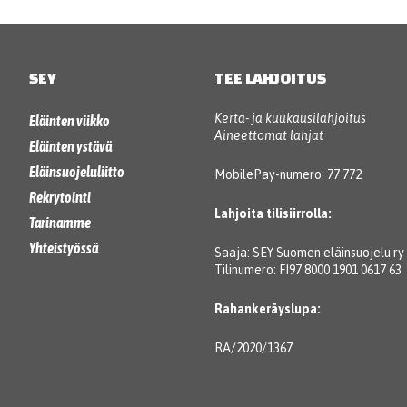
SEY
TEE LAHJOITUS
Kerta- ja kuukausilahjoitus
Eläinten viikko
Aineettomat lahjat
Eläinten ystävä
Eläinsuojeluliitto
MobilePay-numero: 77 772
Rekrytointi
Lahjoita tilisiirrolla:
Tarinamme
Yhteistyössä
Saaja: SEY Suomen eläinsuojelu ry
Tilinumero: FI97 8000 1901 0617 63
Rahankeräyslupa:
RA/2020/1367