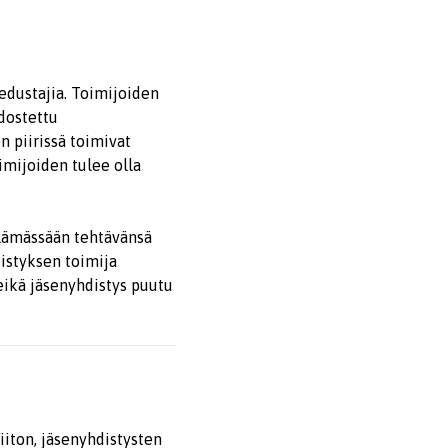
edustajia. Toimijoiden
odostettu
n piirissä toimivat
oimijoiden tulee olla
elämässään tehtävänsä
hdistyksen toimija
eikä jäsenyhdistys puutu
Liiton, jäsenyhdistysten