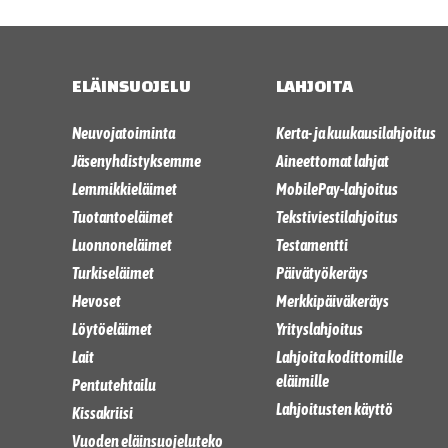
ELÄINSUOJELU
LAHJOITA
Neuvojatoiminta
Kerta- ja kuukausilahjoitus
Jäsenyhdistyksemme
Aineettomat lahjat
Lemmikkieläimet
MobilePay-lahjoitus
Tuotantoeläimet
Tekstiviestilahjoitus
Luonnoneläimet
Testamentti
Turkiseläimet
Päivätyökeräys
Hevoset
Merkkipäiväkeräys
Löytöeläimet
Yrityslahjoitus
Lait
Lahjoita kodittomille
eläimille
Pentutehtailu
Lahjoitusten käyttö
Kissakriisi
Vuoden eläinsuojeluteko