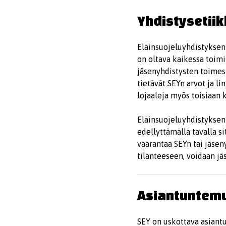
Yhdistysetii
Eläinsuojeluyhdistyksen
on oltava kaikessa toimin
jäsenyhdistysten toimest
tietävät SEYn arvot ja li
lojaaleja myös toisiaan 
Eläinsuojeluyhdistyksen
edellyttämällä tavalla si
vaarantaa SEYn tai jäsen
tilanteeseen, voidaan jäs
Asiantuntem
SEY on uskottava asiantun