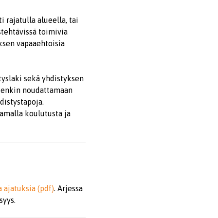
 rajatulla alueella, tai
stehtävissä toimivia
yksen vapaaehtoisia
styslaki sekä yhdistyksen
itenkin noudattamaan
distystapoja.
oamalla koulutusta ja
a ajatuksia (pdf)
. Arjessa
syys.