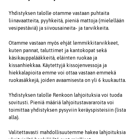
Yhdistyksen talolle otamme vastaan puhtaita
liinavaatteita, pyyhkeitä, pieniä mattoja (mielellään
vesipestäviä) ja siivousaineita- ja tarvikkeita.
Otamme vastaan myös ehjät lemmikkitarvikkeet,
kuten pannat, taluttimet ja kantokopat sekä
käsikauppalääkkeitä, eläinten ruokaa ja
kissanhiekkaa. Käytettyjä kissojenvessoja ja
hiekkalapioita emme voi ottaa vastaan emmekä
ruokasäkkejä, joiden avaamisesta on yli 6 kuukautta.
Yhdistyksen talolle Renkoon lahjoituksia voi tuoda
sovitusti. Pieniä määriä lahjoitustavararoita voi
toimittaa yhdistyksen pysyviin keräyspisteisiin (lista
alla).
Valitettavasti mahdollisuutemme hakea lahjoituksia