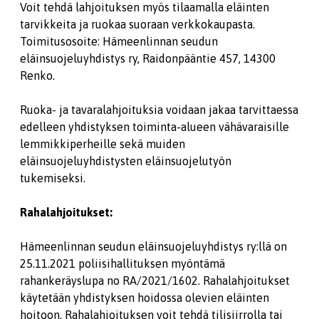
Voit tehdä lahjoituksen myös tilaamalla eläinten
tarvikkeita ja ruokaa suoraan verkkokaupasta.
Toimitusosoite: Hämeenlinnan seudun
eläinsuojeluyhdistys ry, Raidonpääntie 457, 14300
Renko.
Ruoka- ja tavaralahjoituksia voidaan jakaa tarvittaessa
edelleen yhdistyksen toiminta-alueen vähävaraisille
lemmikkiperheille sekä muiden
eläinsuojeluyhdistysten eläinsuojelutyön
tukemiseksi.
Rahalahjoitukset:
Hämeenlinnan seudun eläinsuojeluyhdistys ry:llä on
25.11.2021 poliisihallituksen myöntämä
rahankeräyslupa no RA/2021/1602. Rahalahjoitukset
käytetään yhdistyksen hoidossa olevien eläinten
hoitoon. Rahalahjoituksen voit tehdä tilisiirrolla tai