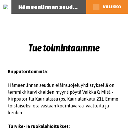
Hämeenlinnan seudun eläinsuojeluyhdistys
VALIKKO
Tue toimintaamme
Kirpputoritoiminta
:
Hämeenlinnan seudun eläinsuojeluyhdistyksellä on
lemmikkitarvikkeiden myyntipöytä Vaikka & Mitä -
kirpputorilla Kaurialassa (os. Kaurialankatu 21). Emme
toistaiseksi ota vastaan kodintavaraa, vaatteita ja
kenkiä.
Tarvike- ja ruokalahjoitukset: