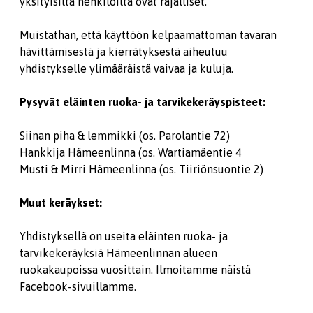
yksityisiltä henkilöiltä ovat rajalliset.
Muistathan, että käyttöön kelpaamattoman tavaran
hävittämisestä ja kierrätyksestä aiheutuu
yhdistykselle ylimääräistä vaivaa ja kuluja.
Pysyvät eläinten ruoka- ja tarvikekeräyspisteet:
Siinan piha & lemmikki (os. Parolantie 72)
Hankkija Hämeenlinna (os. Wartiamäentie 4
Musti & Mirri Hämeenlinna (os. Tiiriönsuontie 2)
Muut keräykset:
Yhdistyksellä on useita eläinten ruoka- ja
tarvikekeräyksiä Hämeenlinnan alueen
ruokakaupoissa vuosittain. Ilmoitamme näistä
Facebook-sivuillamme.