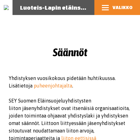
Luoteis-Lapin eläinsuojeluyhdistys
VALIKKO
Säännöt
Yhdistyksen vuosikokous pidetään huhtikuussa.
Lisätietoja
puheenjohtajalta
.
SEY Suomen Eläinsuojeluyhdistysten
liiton jäsenyhdistykset ovat itsenäisiä organisaatioita,
joiden toimintaa ohjaavat yhdistyslaki ja yhdistyksen
omat säännöt. Liittoon liittyessään jäsenyhdistykset
sitoutuvat noudattamaan liiton arvoja,
toimintaperiaatteita ja
liiton eettisissä