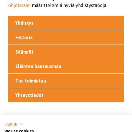
ohjeissaan
määrittelemiä hyviä yhdistystapoja.
Yhdistys
Historia
Säännöt
Eläinten hautausmaa
Tue toimintaa
Yhteystiedot
Jaa sivu
English
We use cookies