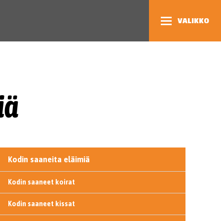
VALIKKO
iä
Kodin saaneita eläimiä
Kodin saaneet koirat
Kodin saaneet kissat