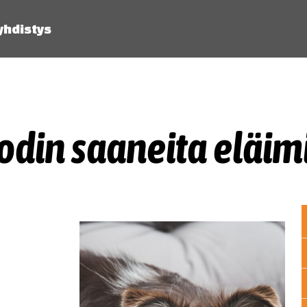
yhdistys
odin saaneita eläim