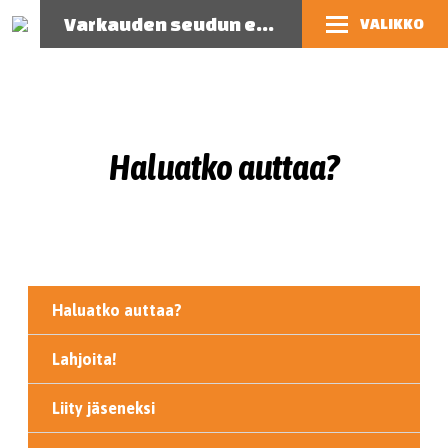
Varkauden seudun eläinsuojeluyhdistys
VALIKKO
Haluatko auttaa?
Haluatko auttaa?
Lahjoita!
Liity jäseneksi