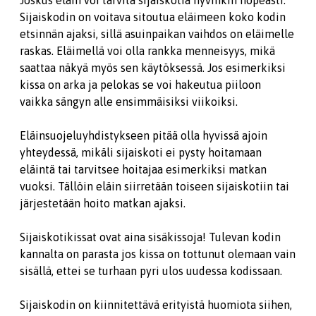
Joskus eläin voi tarvita sijaiskotia hyvinkin nopeasti.
Sijaiskodin on voitava sitoutua eläimeen koko kodin
etsinnän ajaksi, sillä asuinpaikan vaihdos on eläimelle
raskas. Eläimellä voi olla rankka menneisyys, mikä
saattaa näkyä myös sen käytöksessä. Jos esimerkiksi
kissa on arka ja pelokas se voi hakeutua piiloon
vaikka sängyn alle ensimmäisiksi viikoiksi.
Eläinsuojeluyhdistykseen pitää olla hyvissä ajoin
yhteydessä, mikäli sijaiskoti ei pysty hoitamaan
eläintä tai tarvitsee hoitajaa esimerkiksi matkan
vuoksi. Tällöin eläin siirretään toiseen sijaiskotiin tai
järjestetään hoito matkan ajaksi.
Sijaiskotikissat ovat aina sisäkissoja! Tulevan kodin
kannalta on parasta jos kissa on tottunut olemaan vain
sisällä, ettei se turhaan pyri ulos uudessa kodissaan.
Sijaiskodin on kiinnitettävä erityistä huomiota siihen,