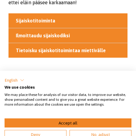
ettei eläin pääsee karkaamaan!
Sijaiskotitoiminta
Ilmoittaudu sijaiskodiksi
Tietoisku sijaiskotitoimintaa miettivälle
Jaa sivu
English
We use cookies
We may place these for analysis of our visitor data, to improve our website,
show personalised content and to give you a great website experience. For
more information about the cookies we use open the settings.
Accept all
© 2026 Kokkolan eläinsuojeluyhdistys
Deny
No, adjust