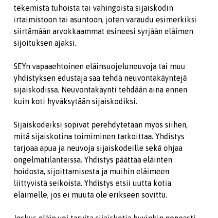
tekemistä tuhoista tai vahingoista sijaiskodin
irtaimistoon tai asuntoon, joten varaudu esimerkiksi
siirtämään arvokkaammat esineesi syrjään eläimen
sijoituksen ajaksi.
SEYn vapaaehtoinen eläinsuojeluneuvoja tai muu
yhdistyksen edustaja saa tehdä neuvontakäyntejä
sijaiskodissa. Neuvontakäynti tehdään aina ennen
kuin koti hyväksytään sijaiskodiksi.
Sijaiskodeiksi sopivat perehdytetään myös siihen,
mitä sijaiskotina toimiminen tarkoittaa. Yhdistys
tarjoaa apua ja neuvoja sijaiskodeille sekä ohjaa
ongelmatilanteissa. Yhdistys päättää eläinten
hoidosta, sijoittamisesta ja muihin eläimeen
liittyvistä seikoista. Yhdistys etsii uutta kotia
eläimelle, jos ei muuta ole erikseen sovittu.