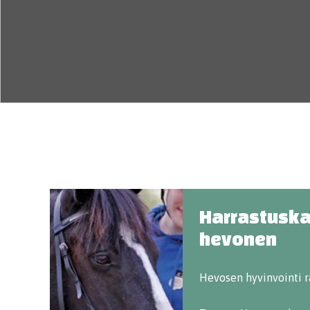
Harrastuska
hevonen
Hevosen hyvinvointi r