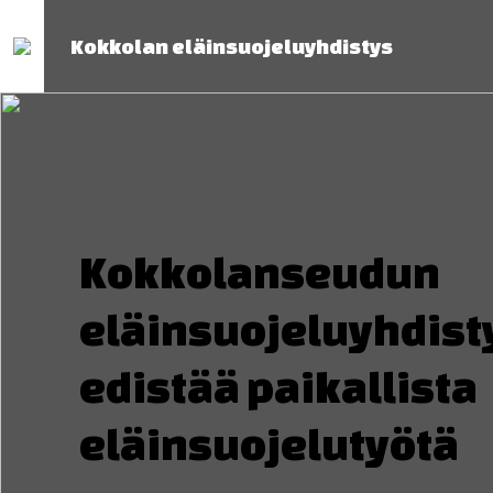
Kokkolan eläinsuojeluyhdistys
Kokkolanseudun
eläinsuojeluyhdist
edistää paikallista
eläinsuojelutyötä