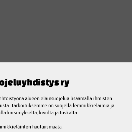
jeluyhdistys ry
htoistyönä alueen eläinsuojelua lisäämällä ihmisten
elusta. Tarkoituksemme on suojella lemmikkieläimiä ja
la kärsimykseltä, kivulta ja tuskalta.
mmikkieläinten hautausmaata.