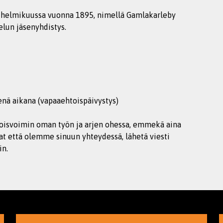
u helmikuussa vuonna 1895, nimellä Gamlakarleby
lun jäsenyhdistys.
enä aikana (vapaaehtoispäivystys)
isvoimin oman työn ja arjen ohessa, emmekä aina
at että olemme sinuun yhteydessä, lähetä viesti
in.