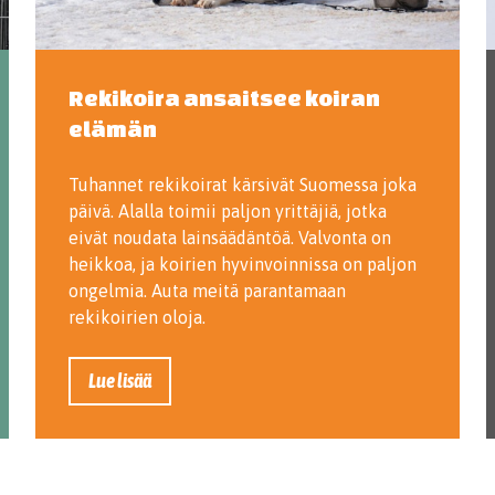
Rekikoira ansaitsee koiran
elämän
Tuhannet rekikoirat kärsivät Suomessa joka
päivä. Alalla toimii paljon yrittäjiä, jotka
eivät noudata lainsäädäntöä. Valvonta on
heikkoa, ja koirien hyvinvoinnissa on paljon
ongelmia. Auta meitä parantamaan
rekikoirien oloja.
Lue lisää