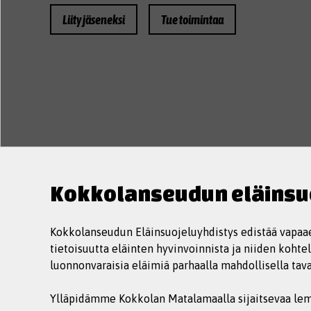
Liity jäseneksi
Tue toimintaa
Kokkolanseudun eläinsuo
Kokkolanseudun Eläinsuojeluyhdistys edistää vapaae
tietoisuutta eläinten hyvinvoinnista ja niiden koht
luonnonvaraisia eläimiä parhaalla mahdollisella taval
Ylläpidämme Kokkolan Matalamaalla sijaitsevaa le