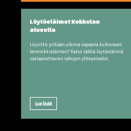
Löytöeläimet Kokkolan
alueella
Löysitkö pitkään ulkona vapaana kulkeneen
lemmikkieläimen? Katso täältä löytöeläimiä
vastaanottavien tahojen yhteystiedot.
Lue lisää