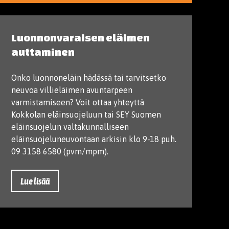
Luonnonvaraisen eläimen
auttaminen
Onko luonnoneläin hädässä tai tarvitsetko
neuvoa villieläimen avuntarpeen
varmistamiseen? Voit ottaa yhteyttä
Kokkolan eläinsuojeluun tai SEY Suomen
eläinsuojelun valtakunnalliseen
eläinsuojeluneuvontaan arkisin klo 9-18 puh.
09 3158 6580 (pvm/mpm).
Lue lisää