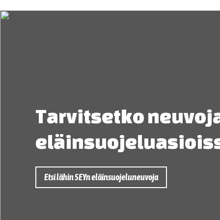
Tarvitsetko neuvoj
eläinsuojeluasiois
Etsi lähin SEYn eläinsuojeluneuvoja