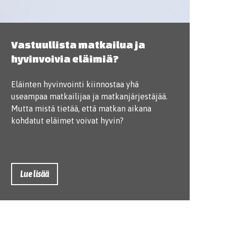
Vastuullista matkailua ja
hyvinvoivia eläimiä?
Eläinten hyvinvointi kiinnostaa yhä
useampaa matkailijaa ja matkanjärjestäjää.
Mutta mistä tietää, että matkan aikana
kohdatut eläimet voivat hyvin?
Lue lisää