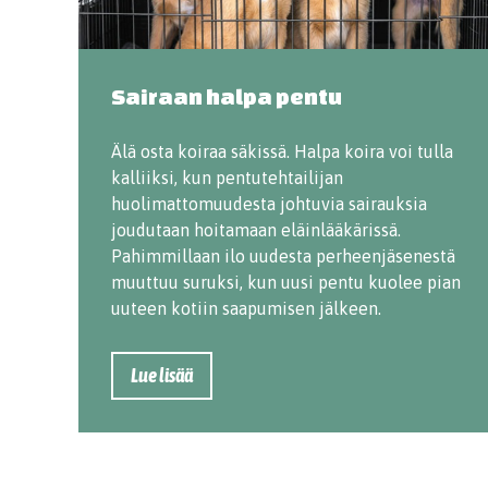
Sairaan halpa pentu
Älä osta koiraa säkissä. Halpa koira voi tulla
kalliiksi, kun pentutehtailijan
huolimattomuudesta johtuvia sairauksia
joudutaan hoitamaan eläinlääkärissä.
Pahimmillaan ilo uudesta perheenjäsenestä
muuttuu suruksi, kun uusi pentu kuolee pian
uuteen kotiin saapumisen jälkeen.
Lue lisää