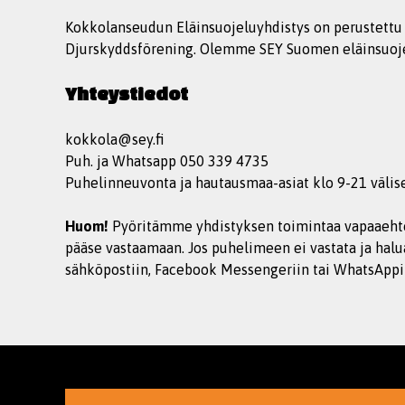
Kokkolanseudun Eläinsuojeluyhdistys on perustett
Djurskyddsförening. Olemme SEY Suomen eläinsuoje
Yhteystiedot
kokkola@sey.fi
Puh. ja Whatsapp 050 339 4735
Puhelinneuvonta ja hautausmaa-asiat klo 9-21 välis
Huom!
Pyöritämme yhdistyksen toimintaa vapaaehto
pääse vastaamaan. Jos puhelimeen ei vastata ja halu
sähköpostiin, Facebook Messengeriin tai WhatsAppi