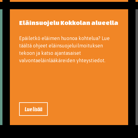
Eläinsuojelu Kokkolan alueella
Epäiletkö eläimen huonoa kohtelua? Lue
täältä ohjeet eläinsuojeluilmoituksen
tekoon ja katso ajantasaiset
valvontaeläinlääkäreiden yhteystiedot.
Lue lisää