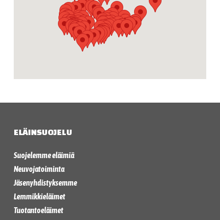
Lappi
ELÄINSUOJELU
Suojelemme eläimiä
Neuvojatoiminta
Jäsenyhdistyksemme
Lemmikkieläimet
Tuotantoeläimet