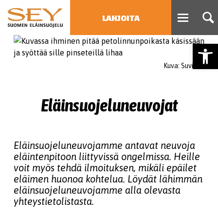
LAHJOITA
Open
HAE
Kuva: Suvi Elo
Type 2 or more characters
for results.
Eläinsuojeluneuvojat
Eläinsuojeluneuvojamme antavat neuvoja
eläintenpitoon liittyvissä ongelmissa. Heille
voit myös tehdä ilmoituksen, mikäli epäilet
eläimen huonoa kohtelua. Löydät lähimmän
eläinsuojeluneuvojamme alla olevasta
yhteystietolistasta.