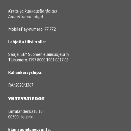
Kerta- ja kuukausilahjoitus
Aineettomat lahjat
MobilePay-numero: 77 772
Lahjoita tilisiirrolla:
Saaja: SEY Suomen eläinsuojelu ry
Tilinumero: FI97 8000 1901 0617 63
Rahankeräyslupa:
RA/2020/1367
YHTEYSTIEDOT
Lintulahdenkatu 10
00500 Helsinki
Eläinsuojeluneuvonta: