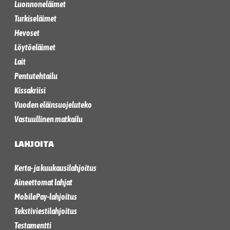
Luonnoneläimet
Turkiseläimet
Hevoset
Löytöeläimet
Lait
Pentutehtailu
Kissakriisi
Vuoden eläinsuojeluteko
Vastuullinen matkailu
LAHJOITA
Kerta- ja kuukausilahjoitus
Aineettomat lahjat
MobilePay-lahjoitus
Tekstiviestilahjoitus
Testamentti