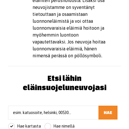
eläinten perushoidosta. Lisäksi osa
neuvojistamme on syventänyt
tietouttaan ja osaamistaan
luonnoneläimistä ja voi ottaa
luonnonvaraisia eläimiä hoitoon ja
myöhemmin luontoon
vapautettavaksi. Jos neuvoja hoitaa
luonnonvaraisia eläimiä, hänen
nimensä perässä on pöllösymboli.
Etsi lähin
eläinsuojeluneuvojasi
HAE
Hae kartasta
Hae nimellä