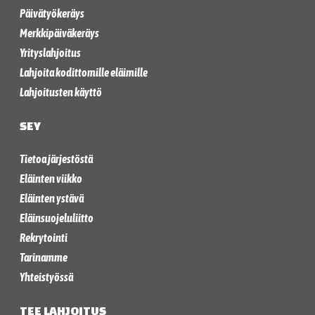
Päivätyökeräys
Merkkipäiväkeräys
Yrityslahjoitus
Lahjoita kodittomille eläimille
Lahjoitusten käyttö
SEY
Tietoa järjestöstä
Eläinten viikko
Eläinten ystävä
Eläinsuojeluliitto
Rekrytointi
Tarinamme
Yhteistyössä
TEE LAHJOITUS