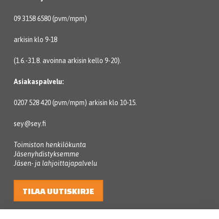
09 3158 6580 (pvm/mpm)
arkisin klo 9-18
(1.6.-31.8. avoinna arkisin kello 9-20).
Asiakaspalvelu:
0207 528 420 (pvm/mpm) arkisin klo 10-15.
sey@sey.fi
Toimiston henkilökunta
Jäsenyhdistyksemme
Jäsen- ja lahjoittajapalvelu
TILAA UUTISKIRJE