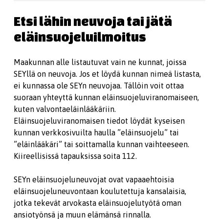
Etsi lähin neuvoja tai jätä
eläinsuojeluilmoitus
Maakunnan alle listautuvat vain ne kunnat, joissa
SEYllä on neuvoja. Jos et löydä kunnan nimeä listasta,
ei kunnassa ole SEYn neuvojaa. Tällöin voit ottaa
suoraan yhteyttä kunnan eläinsuojeluviranomaiseen,
kuten valvontaeläinlääkäriin.
Eläinsuojeluviranomaisen tiedot löydät kyseisen
kunnan verkkosivuilta haulla ”eläinsuojelu” tai
”eläinlääkäri” tai soittamalla kunnan vaihteeseen.
Kiireellisissä tapauksissa soita 112.
SEYn eläinsuojeluneuvojat ovat vapaaehtoisia
eläinsuojeluneuvontaan koulutettuja kansalaisia,
jotka tekevät arvokasta eläinsuojelutyötä oman
ansiotyönsä ja muun elämänsä rinnalla.