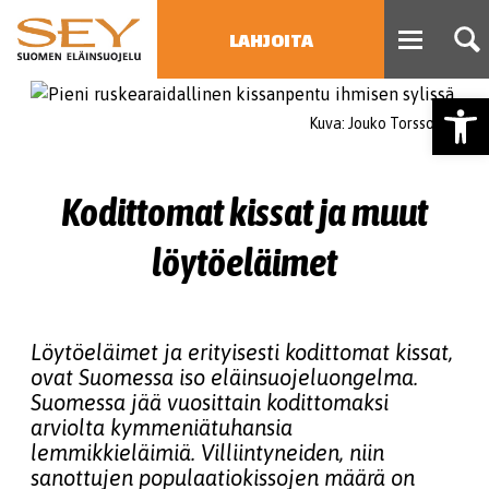
LAHJOITA
Open
HAE
Kuva: Jouko Torssonen
Type 2 or more characters
for results.
Kodittomat kissat ja muut
löytöeläimet
Löytöeläimet ja erityisesti kodittomat kissat,
ovat Suomessa iso eläinsuojeluongelma.
Suomessa jää vuosittain kodittomaksi
arviolta kymmeniätuhansia
lemmikkieläimiä. Villiintyneiden, niin
sanottujen populaatiokissojen määrä on