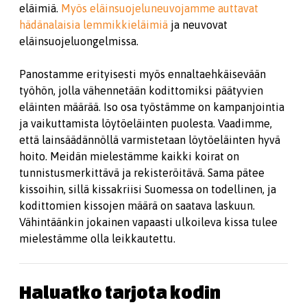
eläimiä.
Myös eläinsuojeluneuvojamme auttavat
hädänalaisia lemmikkieläimiä
ja neuvovat
eläinsuojeluongelmissa.
Panostamme erityisesti myös ennaltaehkäisevään
työhön, jolla vähennetään kodittomiksi päätyvien
eläinten määrää. Iso osa työstämme on kampanjointia
ja vaikuttamista löytöeläinten puolesta. Vaadimme,
että lainsäädännöllä varmistetaan löytöeläinten hyvä
hoito. Meidän mielestämme kaikki koirat on
tunnistusmerkittävä ja rekisteröitävä. Sama pätee
kissoihin, sillä kissakriisi Suomessa on todellinen, ja
kodittomien kissojen määrä on saatava laskuun.
Vähintäänkin jokainen vapaasti ulkoileva kissa tulee
mielestämme olla leikkautettu.
Haluatko tarjota kodin