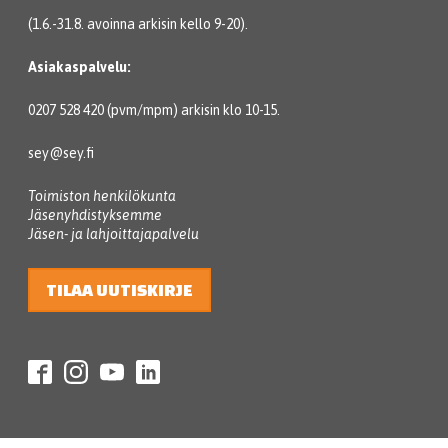
(1.6.-31.8. avoinna arkisin kello 9-20).
Asiakaspalvelu:
0207 528 420 (pvm/mpm) arkisin klo 10-15.
sey@sey.fi
Toimiston henkilökunta
Jäsenyhdistyksemme
Jäsen- ja lahjoittajapalvelu
TILAA UUTISKIRJE