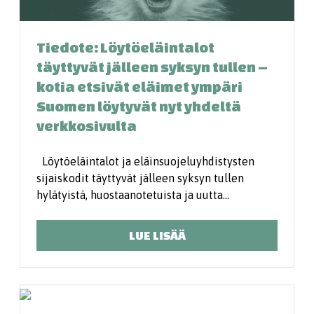
Tiedote: Löytöeläintalot
täyttyvät jälleen syksyn tullen –
kotia etsivät eläimet ympäri
Suomen löytyvät nyt yhdeltä
verkkosivulta
Löytöeläintalot ja eläinsuojeluyhdistysten
sijaiskodit täyttyvät jälleen syksyn tullen
hylätyistä, huostaanotetuista ja uutta…
LUE LISÄÄ