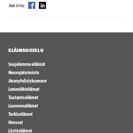
Jaa sivu
ELÄINSUOJELU
Suojelemme eläimiä
Neuvojatoiminta
Jäsenyhdistyksemme
Lemmikkieläimet
Tuotantoeläimet
Luonnoneläimet
Turkiseläimet
Hevoset
Löytöeläimet