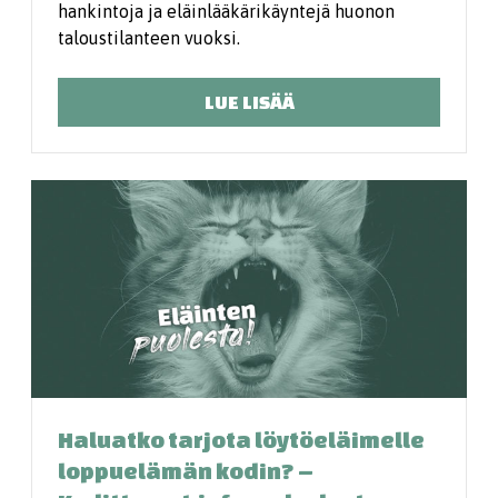
hankintoja ja eläinlääkärikäyntejä huonon
taloustilanteen vuoksi.
LUE LISÄÄ
Haluatko tarjota löytöeläimelle
loppuelämän kodin? –