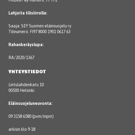
Lahjoita tilisiirrolla:
Saaja: SEY Suomen eläinsuojelu ry
Tilinumero: FI97 8000 1901 0617 63
Rahankeräyslupa:
RA/2020/1367
YHTEYSTIEDOT
Lintulahdenkatu 10
00500 Helsinki
Eläinsuojeluneuvonta:
09 3158 6580 (pvm/mpm)
arkisin klo 9-18