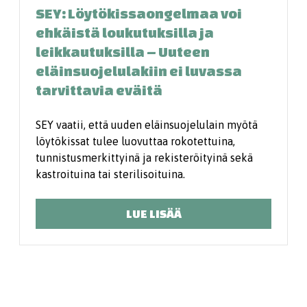
SEY: Löytökissaongelmaa voi
ehkäistä loukutuksilla ja
leikkautuksilla – Uuteen
eläinsuojelulakiin ei luvassa
tarvittavia eväitä
SEY vaatii, että uuden eläinsuojelulain myötä
löytökissat tulee luovuttaa rokotettuina,
tunnistusmerkittyinä ja rekisteröityinä sekä
kastroituina tai sterilisoituina.
LUE LISÄÄ