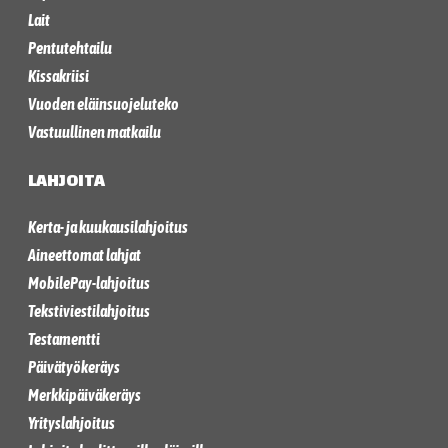
Lait
Pentutehtailu
Kissakriisi
Vuoden eläinsuojeluteko
Vastuullinen matkailu
LAHJOITA
Kerta- ja kuukausilahjoitus
Aineettomat lahjat
MobilePay-lahjoitus
Tekstiviestilahjoitus
Testamentti
Päivätyökeräys
Merkkipäiväkeräys
Yrityslahjoitus