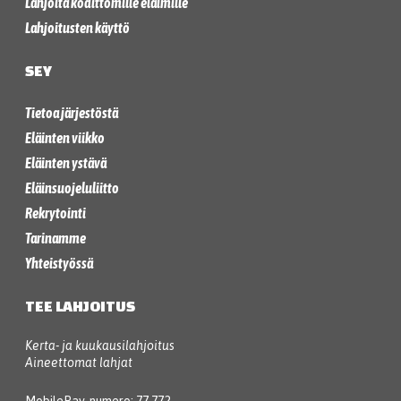
Lahjoita kodittomille eläimille
Lahjoitusten käyttö
SEY
Tietoa järjestöstä
Eläinten viikko
Eläinten ystävä
Eläinsuojeluliitto
Rekrytointi
Tarinamme
Yhteistyössä
TEE LAHJOITUS
Kerta- ja kuukausilahjoitus
Aineettomat lahjat
MobilePay-numero: 77 772