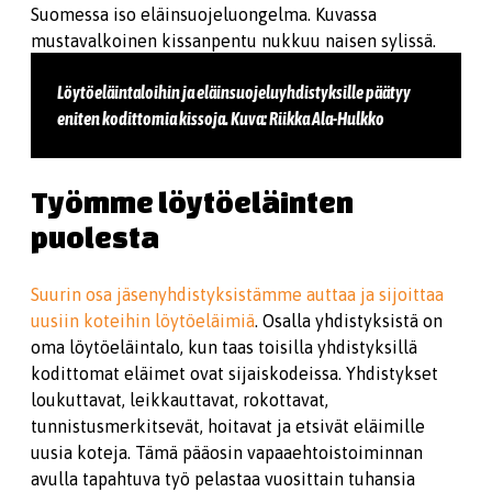
Löytöeläintaloihin ja eläinsuojeluyhdistyksille päätyy
eniten kodittomia kissoja. Kuva: Riikka Ala-Hulkko
Työmme löytöeläinten
puolesta
Suurin osa jäsenyhdistyksistämme auttaa ja sijoittaa
uusiin koteihin löytöeläimiä
. Osalla yhdistyksistä on
oma löytöeläintalo, kun taas toisilla yhdistyksillä
kodittomat eläimet ovat sijaiskodeissa. Yhdistykset
loukuttavat, leikkauttavat, rokottavat,
tunnistusmerkitsevät, hoitavat ja etsivät eläimille
uusia koteja. Tämä pääosin vapaaehtoistoiminnan
avulla tapahtuva työ pelastaa vuosittain tuhansia