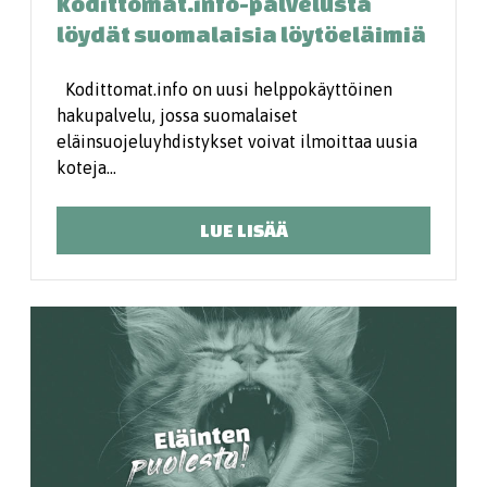
Kodittomat.info-palvelusta
löydät suomalaisia löytöeläimiä
Kodittomat.info on uusi helppokäyttöinen
hakupalvelu, jossa suomalaiset
eläinsuojeluyhdistykset voivat ilmoittaa uusia
koteja…
LUE LISÄÄ