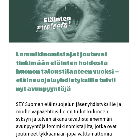
Lemmikinomistajat joutuvat
tinkimään eläinten hoidosta
huonon taloustilanteen vuoksi –
eläinsuojeluyhdistyksille tulvii
nyt avunpyyntöjä
SEY Suomen eläinsuojelun jäsenyhdistyksille ja
muille vapaaehtoisille on tullut kuluneen
syksyn ja talven aikana tavallista enemmän
avunpyyntöjä lemmikinomistajilta, jotka ovat
joutuneet lykkäämään jopa välttämättömiä