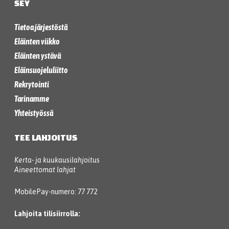
SEY
Tietoa järjestöstä
Eläinten viikko
Eläinten ystävä
Eläinsuojeluliitto
Rekrytointi
Tarinamme
Yhteistyössä
TEE LAHJOITUS
Kerta- ja kuukausilahjoitus
Aineettomat lahjat
MobilePay-numero: 77 772
Lahjoita tilisiirrolla: