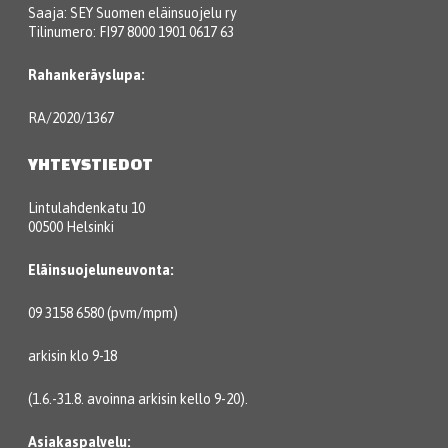
Saaja: SEY Suomen eläinsuojelu ry
Tilinumero: FI97 8000 1901 0617 63
Rahankeräyslupa:
RA/2020/1367
YHTEYSTIEDOT
Lintulahdenkatu 10
00500 Helsinki
Eläinsuojeluneuvonta:
09 3158 6580 (pvm/mpm)
arkisin klo 9-18
(1.6.-31.8. avoinna arkisin kello 9-20).
Asiakaspalvelu: