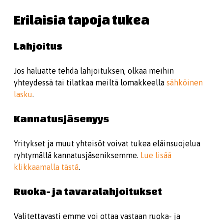
Erilaisia tapoja tukea
Lahjoitus
Jos haluatte tehdä lahjoituksen, olkaa meihin
yhteydessä tai tilatkaa meiltä lomakkeella
sähköinen
lasku
.
Kannatusjäsenyys
Yritykset ja muut yhteisöt voivat tukea eläinsuojelua
ryhtymällä kannatusjäseniksemme.
Lue lisää
klikkaamalla tästä
.
Ruoka- ja tavaralahjoitukset
Valitettavasti emme voi ottaa vastaan ruoka- ja