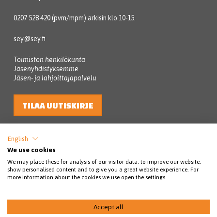
0207 528 420 (pvm/mpm) arkisin klo 10-15.
sey@sey.fi
Toimiston henkilökunta
Jäsenyhdistyksemme
Jäsen- ja lahjoittajapalvelu
TILAA UUTISKIRJE
English
We use cookies
We may place these for analysis of our visitor data, to improve our website,
show personalised content and to give you a great website experience. For
more information about the cookies we use open the settings.
© SEY Suomen eläinsuojelu 2026
Accept all
Tietosuojakäytännöt
Rahankeräyslupa
Saavutettavuus