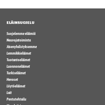
ELÄINSUOJELU
Suojelemme eläimiä
Neuvojatoiminta
Jäsenyhdistyksemme
Lemmikkieläimet
Tuotantoeläimet
Luonnoneläimet
Turkiseläimet
Hevoset
Löytöeläimet
Lait
Pentutehtailu