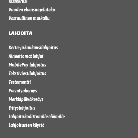
Kissakriisi
Vuoden eläinsuojeluteko
Vastuullinen matkailu
LAHJOITA
Kerta- ja kuukausilahjoitus
Aineettomat lahjat
MobilePay-lahjoitus
Tekstiviestilahjoitus
Testamentti
Päivätyökeräys
Merkkipäiväkeräys
Yrityslahjoitus
Lahjoita kodittomille eläimille
Lahjoitusten käyttö