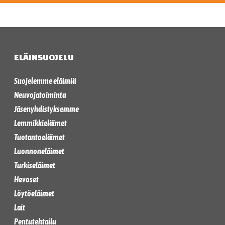
ELÄINSUOJELU
Suojelemme eläimiä
Neuvojatoiminta
Jäsenyhdistyksemme
Lemmikkieläimet
Tuotantoeläimet
Luonnoneläimet
Turkiseläimet
Hevoset
Löytöeläimet
Lait
Pentutehtailu