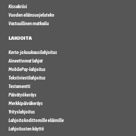
Kissakriisi
Vuoden eläinsuojeluteko
Vastuullinen matkailu
LAHJOITA
Kerta- ja kuukausilahjoitus
Aineettomat lahjat
MobilePay-lahjoitus
Tekstiviestilahjoitus
Testamentti
Päivätyökeräys
Merkkipäiväkeräys
Yrityslahjoitus
Lahjoita kodittomille eläimille
Lahjoitusten käyttö