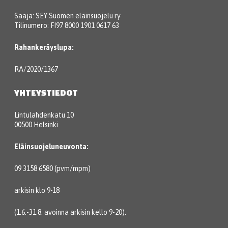
Saaja: SEY Suomen eläinsuojelu ry
Tilinumero: FI97 8000 1901 0617 63
Rahankeräyslupa:
RA/2020/1367
YHTEYSTIEDOT
Lintulahdenkatu 10
00500 Helsinki
Eläinsuojeluneuvonta:
09 3158 6580 (pvm/mpm)
arkisin klo 9-18
(1.6.-31.8. avoinna arkisin kello 9-20).