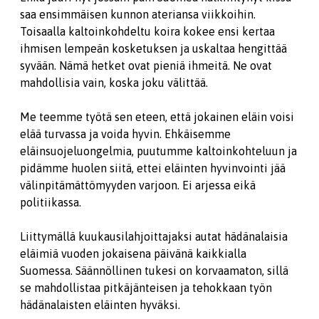
saa ensimmäisen kunnon ateriansa viikkoihin.
Toisaalla kaltoinkohdeltu koira kokee ensi kertaa
ihmisen lempeän kosketuksen ja uskaltaa hengittää
syvään. Nämä hetket ovat pieniä ihmeitä. Ne ovat
mahdollisia vain, koska joku välittää.
Me teemme työtä sen eteen, että jokainen eläin voisi
elää turvassa ja voida hyvin. Ehkäisemme
eläinsuojeluongelmia, puutumme kaltoinkohteluun ja
pidämme huolen siitä, ettei eläinten hyvinvointi jää
välinpitämättömyyden varjoon. Ei arjessa eikä
politiikassa.
Liittymällä kuukausilahjoittajaksi autat hädänalaisia
eläimiä vuoden jokaisena päivänä kaikkialla
Suomessa. Säännöllinen tukesi on korvaamaton, sillä
se mahdollistaa pitkäjänteisen ja tehokkaan työn
hädänalaisten eläinten hyväksi.