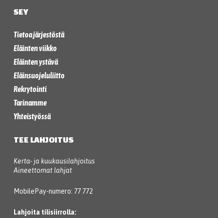
SEY
Tietoa järjestöstä
Eläinten viikko
Eläinten ystävä
Eläinsuojeluliitto
Rekrytointi
Tarinamme
Yhteistyössä
TEE LAHJOITUS
Kerta- ja kuukausilahjoitus
Aineettomat lahjat
MobilePay-numero: 77 772
Lahjoita tilisiirrolla: