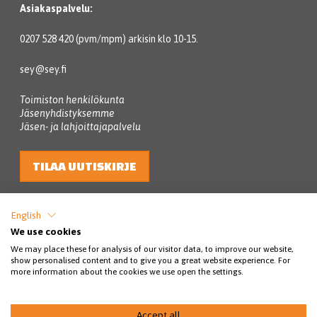
Asiakaspalvelu:
0207 528 420 (pvm/mpm) arkisin klo 10-15.
sey@sey.fi
Toimiston henkilökunta
Jäsenyhdistyksemme
Jäsen- ja lahjoittajapalvelu
TILAA UUTISKIRJE
English
We use cookies
We may place these for analysis of our visitor data, to improve our website,
show personalised content and to give you a great website experience. For
more information about the cookies we use open the settings.
© SEY Suomen eläinsuojelu 2026
Accept all