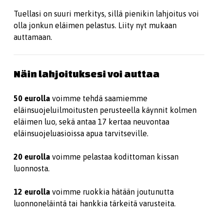
Tuellasi on suuri merkitys, sillä pienikin lahjoitus voi
olla jonkun eläimen pelastus. Liity nyt mukaan
auttamaan.
Näin lahjoituksesi voi auttaa
50 eurolla
voimme tehdä saamiemme
eläinsuojeluilmoitusten perusteella käynnit kolmen
eläimen luo, sekä antaa 17 kertaa neuvontaa
eläinsuojeluasioissa apua tarvitseville.
20 eurolla
voimme pelastaa kodittoman kissan
luonnosta.
12 eurolla
voimme ruokkia hätään joutunutta
luonnoneläintä tai hankkia tärkeitä varusteita.