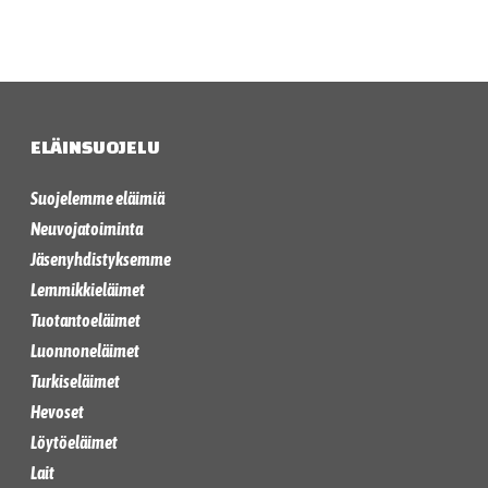
ELÄINSUOJELU
Suojelemme eläimiä
Neuvojatoiminta
Jäsenyhdistyksemme
Lemmikkieläimet
Tuotantoeläimet
Luonnoneläimet
Turkiseläimet
Hevoset
Löytöeläimet
Lait