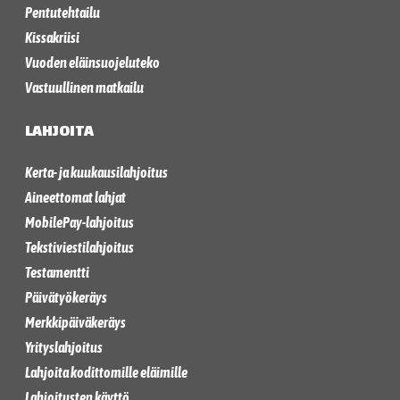
Pentutehtailu
Kissakriisi
Vuoden eläinsuojeluteko
Vastuullinen matkailu
LAHJOITA
Kerta- ja kuukausilahjoitus
Aineettomat lahjat
MobilePay-lahjoitus
Tekstiviestilahjoitus
Testamentti
Päivätyökeräys
Merkkipäiväkeräys
Yrityslahjoitus
Lahjoita kodittomille eläimille
Lahjoitusten käyttö