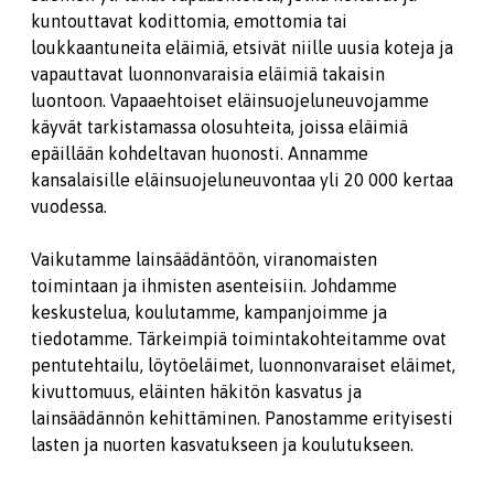
kuntouttavat kodittomia, emottomia tai
loukkaantuneita eläimiä, etsivät niille uusia koteja ja
vapauttavat luonnonvaraisia eläimiä takaisin
luontoon. Vapaaehtoiset eläinsuojeluneuvojamme
käyvät tarkistamassa olosuhteita, joissa eläimiä
epäillään kohdeltavan huonosti. Annamme
kansalaisille eläinsuojeluneuvontaa yli 20 000 kertaa
vuodessa.
Vaikutamme lainsäädäntöön, viranomaisten
toimintaan ja ihmisten asenteisiin. Johdamme
keskustelua, koulutamme, kampanjoimme ja
tiedotamme. Tärkeimpiä toimintakohteitamme ovat
pentutehtailu, löytöeläimet, luonnonvaraiset eläimet,
kivuttomuus, eläinten häkitön kasvatus ja
lainsäädännön kehittäminen. Panostamme erityisesti
lasten ja nuorten kasvatukseen ja koulutukseen.