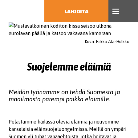
LAHJOITA
HAE
Kuva: Riikka Ala-Hulkko
Suojelemme eläimiä
Meidän työnämme on tehdä Suomesta ja
maailmasta parempi paikka eläimille.
Pelastamme hädässä olevia eläimiä ja neuvomme
kansalaisia eläinsuojeluongelmissa. Meillä on ympäri
Suomen yli tuhat vapaaehtoista, jotka hoitavat ja