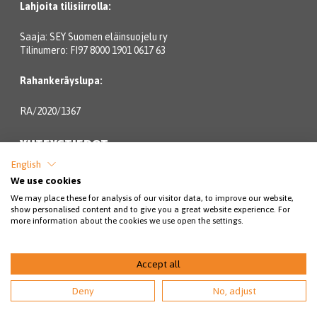
Lahjoita tilisiirrolla:
Saaja: SEY Suomen eläinsuojelu ry
Tilinumero: FI97 8000 1901 0617 63
Rahankeräyslupa:
RA/2020/1367
YHTEYSTIEDOT
English
Lintulahdenkatu 10
We use cookies
00500 Helsinki
We may place these for analysis of our visitor data, to improve our website,
show personalised content and to give you a great website experience. For
Eläinsuojeluneuvonta:
more information about the cookies we use open the settings.
09 3158 6580 (pvm/mpm)
Accept all
arkisin klo 9-18
Deny
No, adjust
(1.6.-31.8. avoinna arkisin kello 9-20).