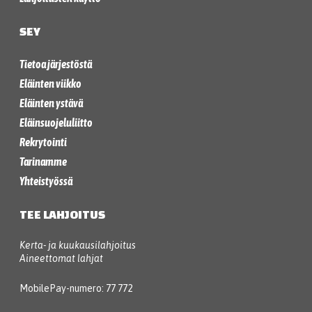
SEY
Tietoa järjestöstä
Eläinten viikko
Eläinten ystävä
Eläinsuojeluliitto
Rekrytointi
Tarinamme
Yhteistyössä
TEE LAHJOITUS
Kerta- ja kuukausilahjoitus
Aineettomat lahjat
MobilePay-numero: 77 772