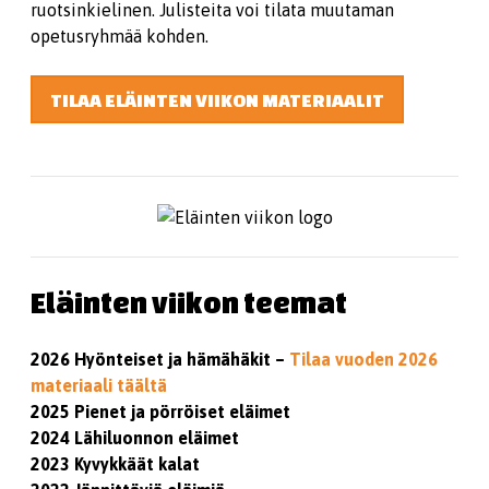
ruotsinkielinen. Julisteita voi tilata muutaman
opetusryhmää kohden.
TILAA ELÄINTEN VIIKON MATERIAALIT
Eläinten viikon teemat
2026 Hyönteiset ja hämähäkit
–
Tilaa vuoden 2026
materiaali täältä
2025 Pienet ja pörröiset eläimet
2024 Lähiluonnon eläimet
2023 Kyvykkäät kalat