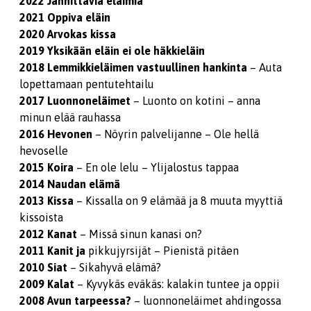
2022 Jännittäviä eläimiä
2021
Oppiva eläin
2020
Arvokas kissa
2019
Yksikään eläin
ei ole häkkieläin
2018
Lemmikkieläimen
vastuullinen hankinta
– Auta
lopettamaan pentutehtailu
2017
Luonnoneläimet
– Luonto on kotini – anna
minun elää rauhassa
2016
Hevonen
– Nöyrin palvelijanne – Ole hellä
hevoselle
2015
Koira
– En ole lelu – Ylijalostus tappaa
2014
Naudan elämä
2013
Kissa
– Kissalla on 9 elämää ja 8 muuta myyttiä
kissoista
2012
Kanat
– Missä sinun kanasi on?
2011
Kanit ja
pikkujyrsijät – Pienistä pitäen
2010
Siat
– Sikahyvä elämä?
2009
Kalat
– Kyvykäs eväkäs: kalakin tuntee ja oppii
2008
Avun
tarpeessa?
– luonnoneläimet ahdingossa