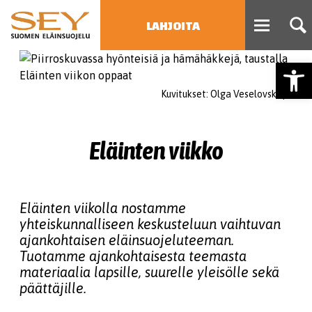
LAHJOITA
Open
HAE
Kuvitukset: Olga Veselovskaya
Type 2 or more characters
for results.
Eläinten viikko
Eläinten viikolla nostamme
yhteiskunnalliseen keskusteluun vaihtuvan
ajankohtaisen eläinsuojeluteeman.
Tuotamme ajankohtaisesta teemasta
materiaalia lapsille, suurelle yleisölle sekä
päättäjille.