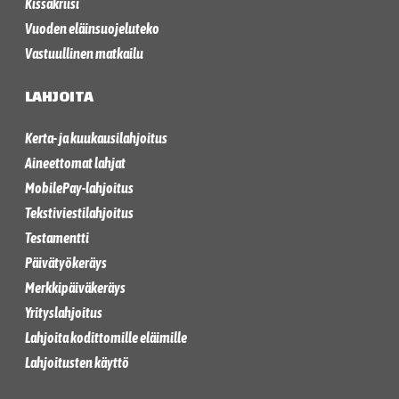
Kissakriisi
Vuoden eläinsuojeluteko
Vastuullinen matkailu
LAHJOITA
Kerta- ja kuukausilahjoitus
Aineettomat lahjat
MobilePay-lahjoitus
Tekstiviestilahjoitus
Testamentti
Päivätyökeräys
Merkkipäiväkeräys
Yrityslahjoitus
Lahjoita kodittomille eläimille
Lahjoitusten käyttö