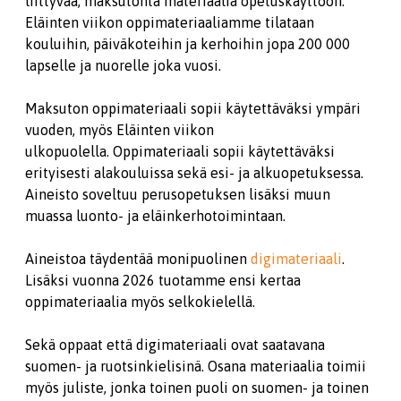
liittyvää, maksutonta materiaalia opetuskäyttöön.
Eläinten viikon oppimateriaaliamme tilataan
kouluihin, päiväkoteihin ja kerhoihin jopa 200 000
lapselle ja nuorelle joka vuosi.
Maksuton oppimateriaali sopii käytettäväksi ympäri
vuoden, myös Eläinten viikon
ulkopuolella. Oppimateriaali sopii käytettäväksi
erityisesti alakouluissa sekä esi- ja alkuopetuksessa.
Aineisto soveltuu perusopetuksen lisäksi muun
muassa luonto- ja eläinkerhotoimintaan.
Aineistoa täydentää monipuolinen
digimateriaali
.
Lisäksi vuonna 2026 tuotamme ensi kertaa
oppimateriaalia myös selkokielellä.
Sekä oppaat että digimateriaali ovat saatavana
suomen- ja ruotsinkielisinä. Osana materiaalia toimii
myös juliste, jonka toinen puoli on suomen- ja toinen