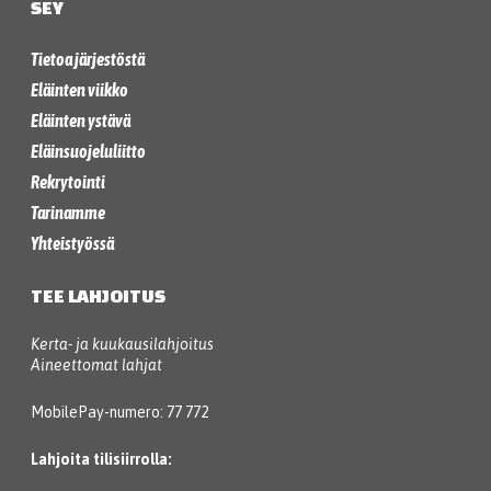
SEY
Tietoa järjestöstä
Eläinten viikko
Eläinten ystävä
Eläinsuojeluliitto
Rekrytointi
Tarinamme
Yhteistyössä
TEE LAHJOITUS
Kerta- ja kuukausilahjoitus
Aineettomat lahjat
MobilePay-numero: 77 772
Lahjoita tilisiirrolla: