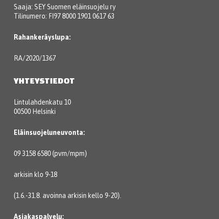
Saaja: SEY Suomen eläinsuojelu ry
Tilinumero: FI97 8000 1901 0617 63
Rahankeräyslupa:
RA/2020/1367
YHTEYSTIEDOT
Lintulahdenkatu 10
00500 Helsinki
Eläinsuojeluneuvonta:
09 3158 6580 (pvm/mpm)
arkisin klo 9-18
(1.6.-31.8. avoinna arkisin kello 9-20).
Asiakaspalvelu: