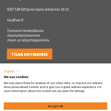
0207 528 420 (pvm/mpm) arkisin klo 10-15.
sey@sey.fi
Toimiston henkilökunta
Jäsenyhdistyksemme
Jäsen- ja lahjoittajapalvelu
TILAA UUTISKIRJE
English
We use cookies
We may place these for analysis of our visitor data, to improve our website,
show personalised content and to give you a great website experience. For
more information about the cookies we use open the settings.
© SEY Suomen eläinsuojelu 2026
Accept all
Tietosuojakäytännöt
Rahankeräyslupa
Saavutettavuus