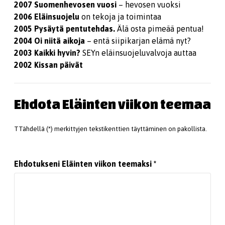
2007
Suomenhevosen
vuosi
– hevosen vuoksi
2006
Eläinsuojelu
on tekoja ja toimintaa
2005
Pysäytä
pentutehdas.
Älä osta pimeää pentua!
2004
Oi niitä
aikoja
– entä siipikarjan elämä nyt?
2003
Kaikki hyvin?
SEYn eläinsuojeluvalvoja auttaa
2002
Kissan päivät
Ehdota Eläinten viikon teemaa
TTähdellä (*) merkittyjen tekstikenttien täyttäminen on pakollista.
Ehdotukseni Eläinten viikon teemaksi