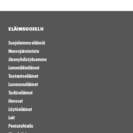
ELÄINSUOJELU
Suojelemme eläimiä
Neuvojatoiminta
Jäsenyhdistyksemme
Lemmikkieläimet
Tuotantoeläimet
Luonnoneläimet
Turkiseläimet
Hevoset
Löytöeläimet
Lait
Pentutehtailu