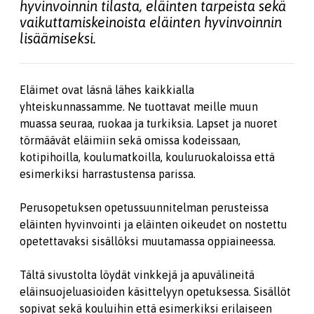
hyvinvoinnin tilasta, eläinten tarpeista sekä
vaikuttamiskeinoista eläinten hyvinvoinnin
lisäämiseksi.
Eläimet ovat läsnä lähes kaikkialla
yhteiskunnassamme. Ne tuottavat meille muun
muassa seuraa, ruokaa ja turkiksia. Lapset ja nuoret
törmäävät eläimiin sekä omissa kodeissaan,
kotipihoilla, koulumatkoilla, kouluruokaloissa että
esimerkiksi harrastustensa parissa.
Perusopetuksen opetussuunnitelman perusteissa
eläinten hyvinvointi ja eläinten oikeudet on nostettu
opetettavaksi sisällöksi muutamassa oppiaineessa.
Tältä sivustolta löydät vinkkejä ja apuvälineitä
eläinsuojeluasioiden käsittelyyn opetuksessa. Sisällöt
sopivat sekä kouluihin että esimerkiksi erilaiseen