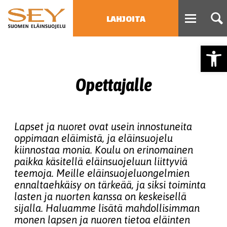
LAHJOITA
Open
HAE
Type 2 or more characters
Opettajalle
for results.
Lapset ja nuoret ovat usein innostuneita
oppimaan eläimistä, ja eläinsuojelu
kiinnostaa monia. Koulu on erinomainen
paikka käsitellä eläinsuojeluun liittyviä
teemoja. Meille eläinsuojeluongelmien
ennaltaehkäisy on tärkeää, ja siksi toiminta
lasten ja nuorten kanssa on keskeisellä
sijalla. Haluamme lisätä mahdollisimman
monen lapsen ja nuoren tietoa eläinten