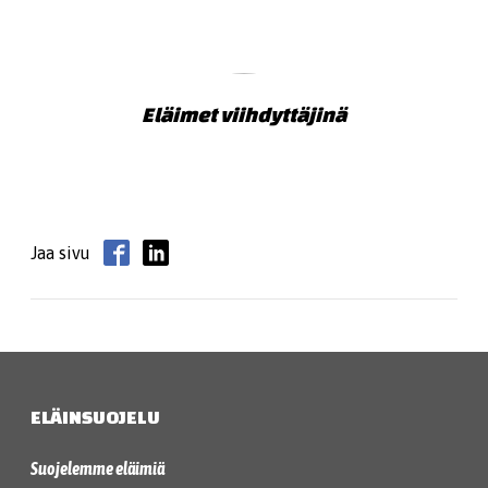
Eläimet viihdyttäjinä
Jaa sivu
ELÄINSUOJELU
Suojelemme eläimiä