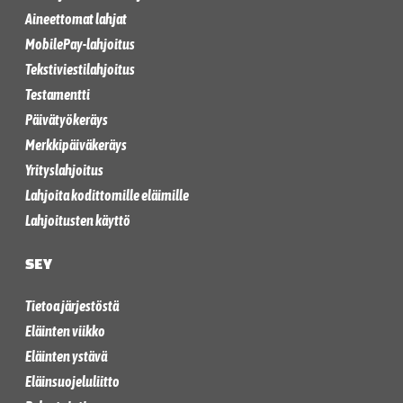
Aineettomat lahjat
MobilePay-lahjoitus
Tekstiviestilahjoitus
Testamentti
Päivätyökeräys
Merkkipäiväkeräys
Yrityslahjoitus
Lahjoita kodittomille eläimille
Lahjoitusten käyttö
SEY
Tietoa järjestöstä
Eläinten viikko
Eläinten ystävä
Eläinsuojeluliitto