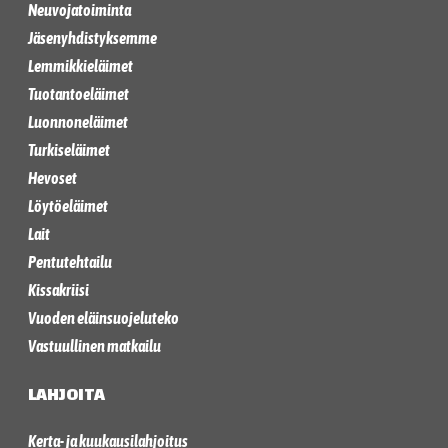
Neuvojatoiminta
Jäsenyhdistyksemme
Lemmikkieläimet
Tuotantoeläimet
Luonnoneläimet
Turkiseläimet
Hevoset
Löytöeläimet
Lait
Pentutehtailu
Kissakriisi
Vuoden eläinsuojeluteko
Vastuullinen matkailu
LAHJOITA
Kerta- ja kuukausilahjoitus