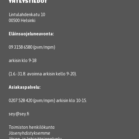
YHTEYSTIEDOT
Lintulahdenkatu 10
00500 Helsinki
Eläinsuojeluneuvonta:
09 3158 6580 (pvm/mpm)
arkisin klo 9-18
(1.6.-31.8. avoinna arkisin kello 9-20).
Asiakaspalvelu:
0207 528 420 (pvm/mpm) arkisin klo 10-15.
sey@sey.fi
Toimiston henkilökunta
Jäsenyhdistyksemme