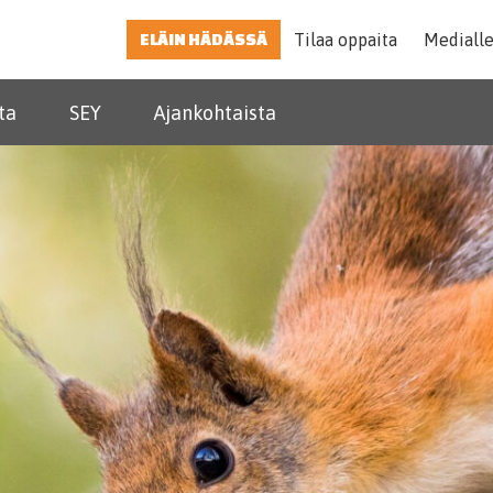
ELÄIN HÄDÄSSÄ
Tilaa oppaita
Mediall
ta
SEY
Ajankohtaista