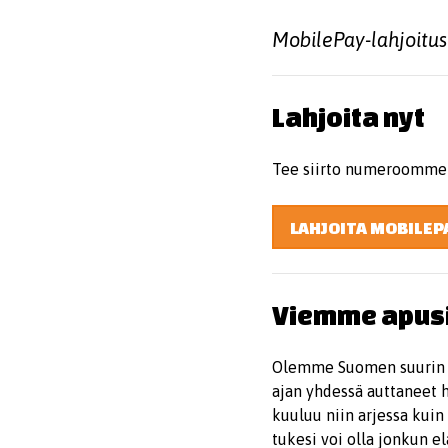
MobilePay-lahjoitus
Lahjoita nyt
Tee siirto numeroomm
LAHJOITA MOBILEP
Viemme apusi 
Olemme Suomen suurin el
ajan yhdessä auttaneet h
kuuluu niin arjessa kuin
tukesi voi olla jonkun e