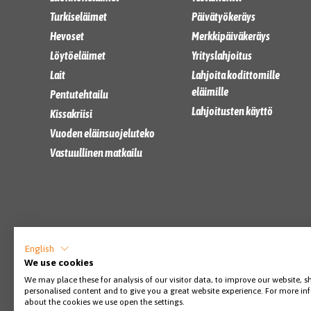
Turkiseläimet
Päivätyökeräys
Hevoset
Merkkipäiväkeräys
Löytöeläimet
Yrityslahjoitus
Lait
Lahjoita kodittomille
eläimille
Pentutehtailu
Lahjoitusten käyttö
Kissakriisi
Vuoden eläinsuojeluteko
Vastuullinen matkailu
English
We use cookies
We may place these for analysis of our visitor data, to improve our website, 
personalised content and to give you a great website experience. For more i
about the cookies we use open the settings.