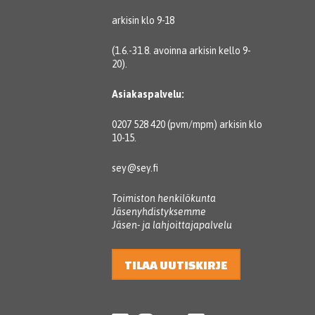
arkisin klo 9-18
(1.6.-31.8. avoinna arkisin kello 9-
20).
Asiakaspalvelu:
0207 528 420 (pvm/mpm) arkisin klo
10-15.
sey@sey.fi
Toimiston henkilökunta
Jäsenyhdistyksemme
Jäsen- ja lahjoittajapalvelu
TILAA UUTISKIRJE