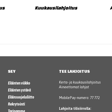
tus
Kuukausilahjoitus
SEY
TEE LAHJOITUS
Kerta- ja kuukausilahjoitus
Eläinten viikko
Aineettomat lahjat
Eläinten ystävä
Eläinsuojeluliitto
MobilePay-numero: 77 772
Rekrytointi
Lahjoita tilisiirrolla:
Tarinamme