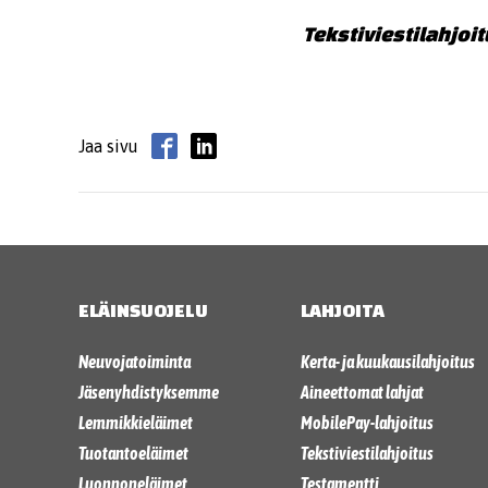
Tekstiviestilahjoi
Jaa sivu
ELÄINSUOJELU
LAHJOITA
Neuvojatoiminta
Kerta- ja kuukausilahjoitus
Jäsenyhdistyksemme
Aineettomat lahjat
Lemmikkieläimet
MobilePay-lahjoitus
Tuotantoeläimet
Tekstiviestilahjoitus
Luonnoneläimet
Testamentti