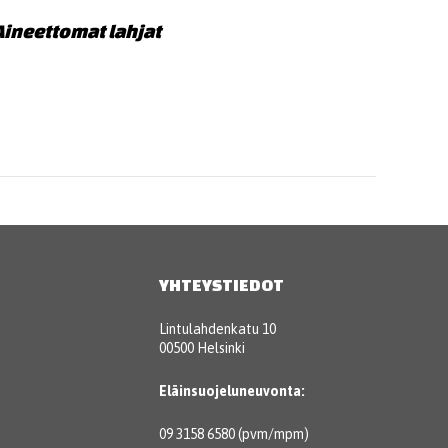
Aineettomat lahjat
YHTEYSTIEDOT
Lintulahdenkatu 10
00500 Helsinki
Eläinsuojeluneuvonta:
09 3158 6580 (pvm/mpm)