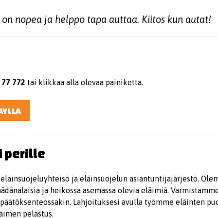
 on nopea ja helppo tapa auttaa. Kiitos kun autat!
e
77 772
tai klikkaa alla olevaa painiketta.
AYLLA
perille
äinsuojeluyhteisö ja eläinsuojelun asiantuntijajärjestö. Ole
ädänalaisia ja heikossa asemassa olevia eläimiä. Varmistamme,
 päätöksenteossakin. Lahjoituksesi avulla työmme eläinten puol
läimen pelastus.