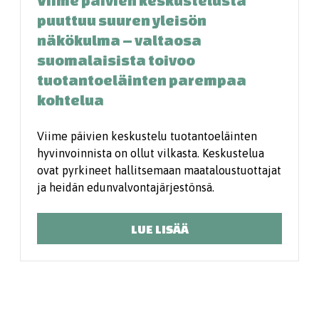
Viime päivien keskustelusta
puuttuu suuren yleisön
näkökulma – valtaosa
suomalaisista toivoo
tuotantoeläinten parempaa
kohtelua
Viime päivien keskustelu tuotantoeläinten
hyvinvoinnista on ollut vilkasta. Keskustelua
ovat pyrkineet hallitsemaan maataloustuottajat
ja heidän edunvalvontajärjestönsä.
LUE LISÄÄ