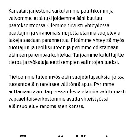
Kansalaisjärjestönä vaikutamme poliitikoihin ja
valvomme, että tukijoidemme ääni kuuluu
päätöksenteossa. Olemme tiiviisti yhteydessä
päättäjiin ja viranomaisiin, jotta eläimiä suojelevia
lakeja saadaan parannettua. Pidämme yhteyttä myös
tuottajiin ja teollisuuteen ja pyrimme edistämään
eläinten parempaa kohtelua. Tarjoamme kuluttajille
tietoa ja työkaluja eettisempien valintojen tueksi.
Tietoomme tulee myös eläinsuojelutapauksia, joissa
tuotantoeläin tarvitsee välitöntä apua. Pyrimme
auttamaan avun tarpeessa olevia eläimiä välittömästi
vapaaehtoisverkostomme avulla yhteistyössä
eläinsuojeluviranomaisten kanssa.