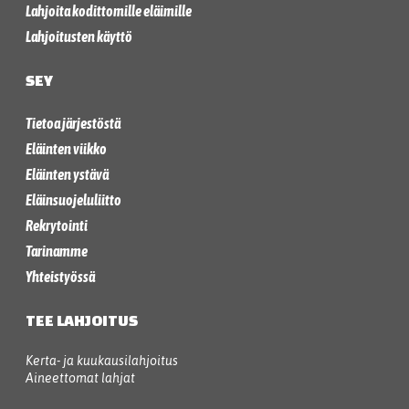
Lahjoita kodittomille eläimille
Lahjoitusten käyttö
SEY
Tietoa järjestöstä
Eläinten viikko
Eläinten ystävä
Eläinsuojeluliitto
Rekrytointi
Tarinamme
Yhteistyössä
TEE LAHJOITUS
Kerta- ja kuukausilahjoitus
Aineettomat lahjat