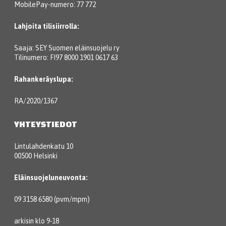
MobilePay-numero: 77 772
Lahjoita tilisiirrolla:
Saaja: SEY Suomen eläinsuojelu ry
Tilinumero: FI97 8000 1901 0617 63
Rahankeräyslupa:
RA/2020/1367
YHTEYSTIEDOT
Lintulahdenkatu 10
00500 Helsinki
Eläinsuojeluneuvonta:
09 3158 6580 (pvm/mpm)
arkisin klo 9-18