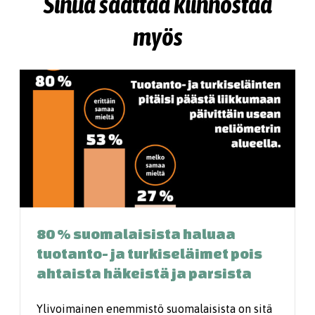
Sinua saattaa kiinnostaa
myös
80 % suomalaisista haluaa
tuotanto- ja turkiseläimet pois
ahtaista häkeistä ja parsista
Ylivoimainen enemmistö suomalaisista on sitä