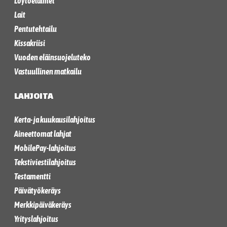
Löytöeläimet
Lait
Pentutehtailu
Kissakriisi
Vuoden eläinsuojeluteko
Vastuullinen matkailu
LAHJOITA
Kerta- ja kuukausilahjoitus
Aineettomat lahjat
MobilePay-lahjoitus
Tekstiviestilahjoitus
Testamentti
Päivätyökeräys
Merkkipäiväkeräys
Yrityslahjoitus