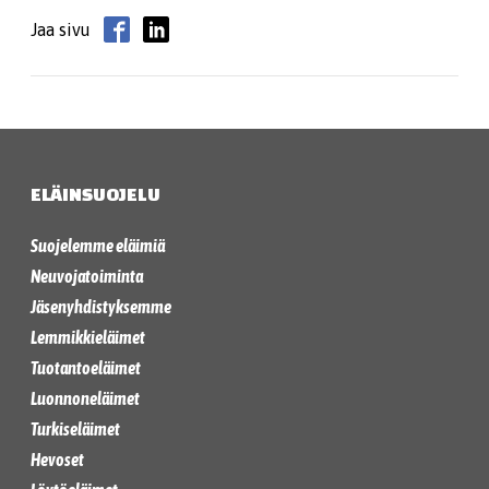
Jaa sivu
ELÄINSUOJELU
Suojelemme eläimiä
Neuvojatoiminta
Jäsenyhdistyksemme
Lemmikkieläimet
Tuotantoeläimet
Luonnoneläimet
Turkiseläimet
Hevoset