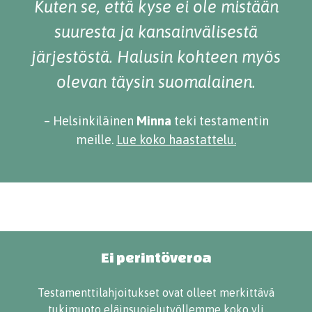
Kuten se, että kyse ei ole mistään
suuresta ja kansainvälisestä
järjestöstä. Halusin kohteen myös
olevan täysin suomalainen.
– Helsinkiläinen
Minna
teki testamentin
meille.
Lue koko haastattelu.
Ei perintöveroa
Testamenttilahjoitukset ovat olleet merkittävä
tukimuoto eläinsuojelutyöllemme koko yli