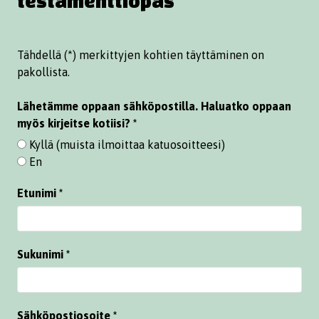
testamenttiopas
Tähdellä (*) merkittyjen kohtien täyttäminen on
pakollista.
Lähetämme oppaan sähköpostilla. Haluatko oppaan
myös kirjeitse kotiisi?
Kyllä (muista ilmoittaa katuosoitteesi)
En
Etunimi
Sukunimi
Sähköpostiosoite