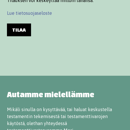
Tilauksen voi keskeyttää milloin tahansa.
Lue tietosuojaseloste
TILAA
Autamme mielellämme
Mikäli sinulla on kysyttävää, tai haluat keskustella
testamentin tekemisestä tai testamenttivarojen
käytöstä, olethan yhteydessä