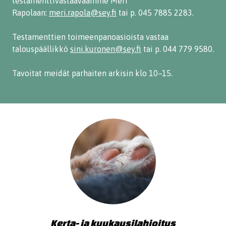
testamenttivastaavaamme Meri
Rapolaan:
meri.rapola@sey.fi
tai p. 045 7885 2283.
Testamenttien toimeenpanoasioista vastaa
talouspäällikkö
sini.kuronen@sey.fi
tai p. 044 779 9580.
Tavoitat meidät parhaiten arkisin klo 10–15.
Kerta- ja kuukausilahjoitus