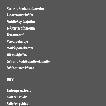
Kerta- ja kuukausilahjoitus
Aineettomat lahjat
MobilePay-lahjoitus
Tekstiviestilahjoitus
Testamentti
Päivätyökeräys
Merkkipäiväkeräys
Yrityslahjoitus
Lahjoita kodittomille eläimille
Lahjoitusten käyttö
SEY
Tietoa järjestöstä
Eläinten viikko
Eläinten ystävä