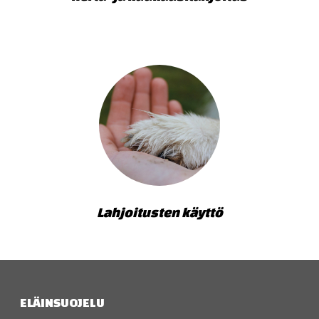
Lahjoitusten käyttö
ELÄINSUOJELU