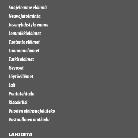
Suojelemme eläimiä
Neuvojatoiminta
Jäsenyhdistyksemme
Lemmikkieläimet
Tuotantoeläimet
Luonnoneläimet
Turkiseläimet
Hevoset
Löytöeläimet
Lait
Pentutehtailu
Kissakriisi
Vuoden eläinsuojeluteko
Vastuullinen matkailu
LAHJOITA