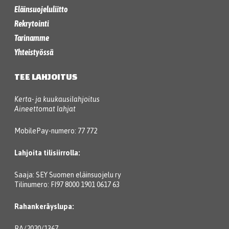
Eläinsuojeluliitto
Rekrytointi
Tarinamme
Yhteistyössä
TEE LAHJOITUS
Kerta- ja kuukausilahjoitus
Aineettomat lahjat
MobilePay-numero: 77 772
Lahjoita tilisiirrolla:
Saaja: SEY Suomen eläinsuojelu ry
Tilinumero: FI97 8000 1901 0617 63
Rahankeräyslupa:
RA/2020/1367