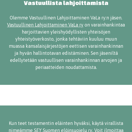
Vastuullista lahjoittamista
Olemme Vastuullinen Lahjoittaminen VaLa ry:n jäsen.
Vastuullinen Lahjoittaminen VaLa ry
on varainhankintaa
harjoittavien yleishyödyllisten yhteisöjen
yhteistyöverkosto, jonka tehtäviin kuuluu muun
muassa kansalaisjärjestöjen eettisen varainhankinnan
ja hyvän hallintotavan edistäminen. Sen jäseniltä
edellytetään vastuullisen varainhankinnan arvojen ja
periaatteiden noudattamista.
Kun teet testamentin eläinten hyväksi, käytä virallista
nimeämme
SEY Suomen eläinsuojelu ry
. Voit ilmoittaa