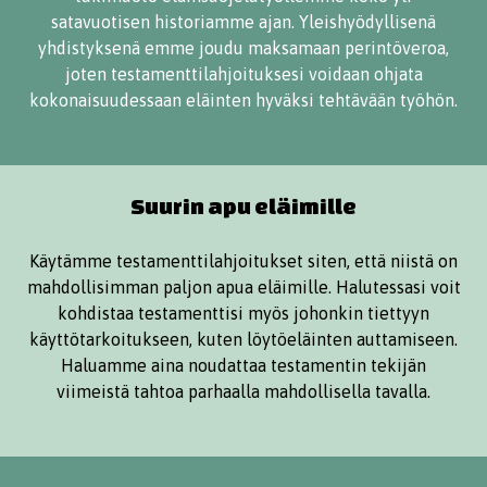
satavuotisen historiamme ajan. Yleishyödyllisenä
yhdistyksenä emme joudu maksamaan perintöveroa,
joten testamenttilahjoituksesi voidaan ohjata
kokonaisuudessaan eläinten hyväksi tehtävään työhön.
Suurin apu eläimille
Käytämme testamenttilahjoitukset siten, että niistä on
mahdollisimman paljon apua eläimille. Halutessasi voit
kohdistaa testamenttisi myös johonkin tiettyyn
käyttötarkoitukseen, kuten löytöeläinten auttamiseen.
Haluamme aina noudattaa testamentin tekijän
viimeistä tahtoa parhaalla mahdollisella tavalla.