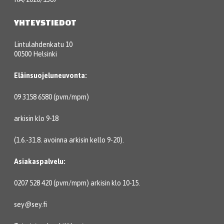
YHTEYSTIEDOT
Lintulahdenkatu 10
00500 Helsinki
Eläinsuojeluneuvonta:
09 3158 6580 (pvm/mpm)
arkisin klo 9-18
(1.6.-31.8. avoinna arkisin kello 9-20).
Asiakaspalvelu:
0207 528 420 (pvm/mpm) arkisin klo 10-15.
sey@sey.fi