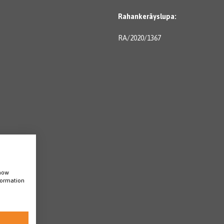
Rahankeräyslupa:
RA/2020/1367
show
nformation