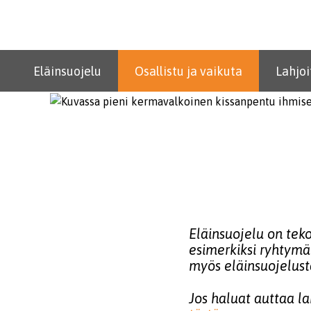
Eläinsuojelu
Osallistu ja vaikuta
Lahjoi
Eläinsuojelu on teko
esimerkiksi ryhtymäl
myös eläinsuojelusta
Jos haluat auttaa l