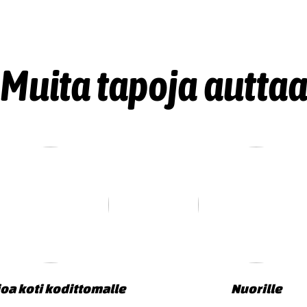
Muita tapoja autta
joa koti kodittomalle
Nuorille