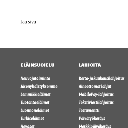
Jaa sivu
ELÄINSUOJELU
LAHJOITA
Neuvojatoiminta
Kerta- ja kuukausilahjoitus
Jäsenyhdistyksemme
Aineettomat lahjat
Lemmikkieläimet
MobilePay-lahjoitus
Tuotantoeläimet
Tekstiviestilahjoitus
Luonnoneläimet
Testamentti
Turkiseläimet
Päivätyökeräys
Hevoset
Merkkipäiväkeräys