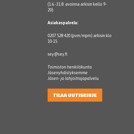
(1.6.-31.8. avoinna arkisin kello 9-
20).
Asiakaspalvelu:
0207 528 420 (pvm/mpm) arkisin klo
10-15.
sey@sey.fi
Toimiston henkilökunta
Jäsenyhdistyksemme
Jäsen- ja lahjoittajapalvelu
TILAA UUTISKIRJE