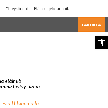
SEY Suomen el
e
Yhteystiedot
Eläinsuojelutarinoita
LAHJOITA
HAE
Open
taa eläimiä
ltamme löytyy tietoa
isesta klikkaamalla