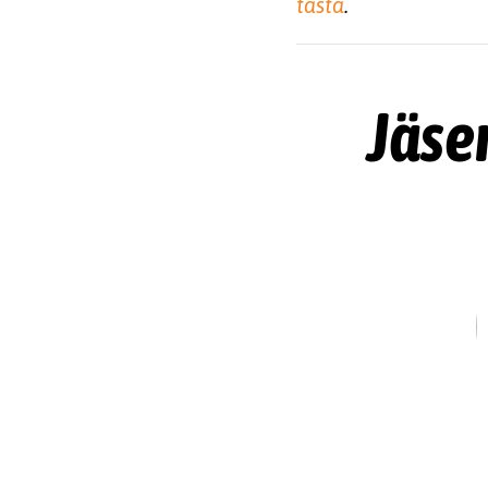
täst
ä
.
Jäse