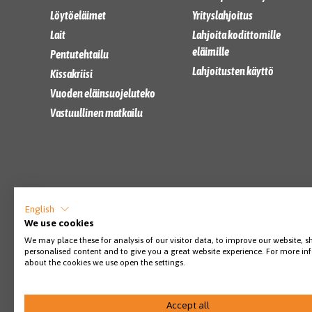
Löytöeläimet
Yrityslahjoitus
Lait
Lahjoita kodittomille
eläimille
Pentutehtailu
Lahjoitusten käyttö
Kissakriisi
Vuoden eläinsuojeluteko
Vastuullinen matkailu
English
We use cookies
We may place these for analysis of our visitor data, to improve our website, 
personalised content and to give you a great website experience. For more i
about the cookies we use open the settings.
Accept all