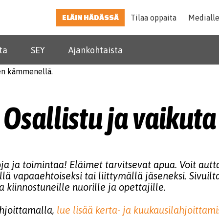
ELÄIN HÄDÄSSÄ
Tilaa oppaita
Mediall
ta
SEY
Ajankohtaista
Osallistu ja vaikuta
ja ja toimintaa! Eläimet tarvitsevat apua. Voit aut
lä vapaaehtoiseksi tai liittymällä jäseneksi. Sivui
 kiinnostuneille nuorille ja opettajille.
ahjoittamalla,
lue lisää kerta- ja kuukausilahjoittam