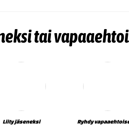
neksi tai vapaaehtoi
Liity jäseneksi
Ryhdy vapaaehtois