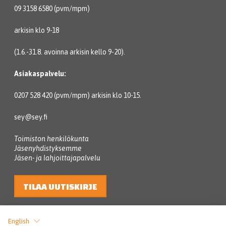
09 3158 6580 (pvm/mpm)
arkisin klo 9-18
(1.6.-31.8. avoinna arkisin kello 9-20).
Asiakaspalvelu:
0207 528 420 (pvm/mpm) arkisin klo 10-15.
sey@sey.fi
Toimiston henkilökunta
Jäsenyhdistyksemme
Jäsen- ja lahjoittajapalvelu
TILAA UUTISKIRJE
English