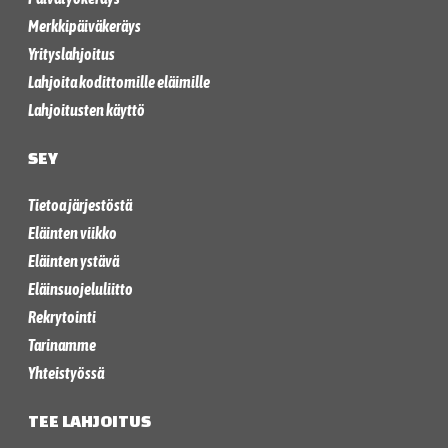
Merkkipäiväkeräys
Yrityslahjoitus
Lahjoita kodittomille eläimille
Lahjoitusten käyttö
SEY
Tietoa järjestöstä
Eläinten viikko
Eläinten ystävä
Eläinsuojeluliitto
Rekrytointi
Tarinamme
Yhteistyössä
TEE LAHJOITUS