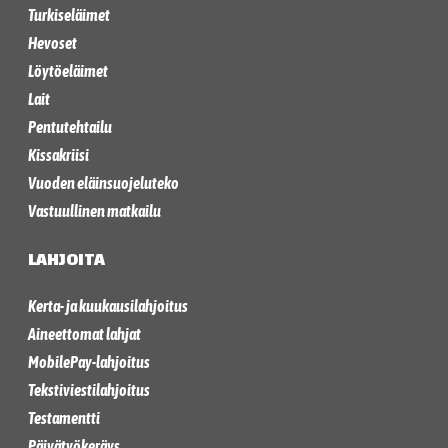
Turkiseläimet
Hevoset
Löytöeläimet
Lait
Pentutehtailu
Kissakriisi
Vuoden eläinsuojeluteko
Vastuullinen matkailu
LAHJOITA
Kerta- ja kuukausilahjoitus
Aineettomat lahjat
MobilePay-lahjoitus
Tekstiviestilahjoitus
Testamentti
Päivätyökeräys