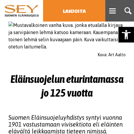
LAHJOITA
Open
HAE
Type 2 or more characters
for results.
Kuva: Art Aalto
Eläinsuojelun eturintamassa
jo 125 vuotta
Suomen Eläinsuojeluyhdistys syntyi vuonna
1901 vastustamaan vivisektiota eli eläinten
elävältä leikkaamista tieteen nimissä.