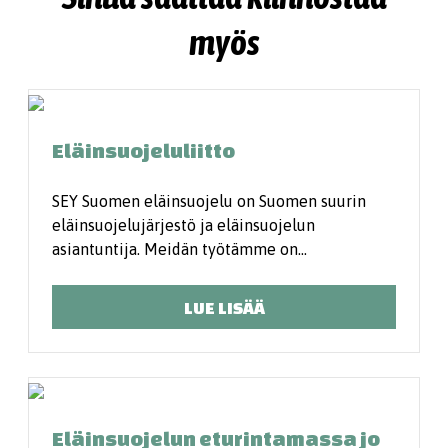
myös
Eläinsuojeluliitto
SEY Suomen eläinsuojelu on Suomen suurin
eläinsuojelujärjestö ja eläinsuojelun
asiantuntija. Meidän työtämme on…
LUE LISÄÄ
Eläinsuojelun eturintamassa jo