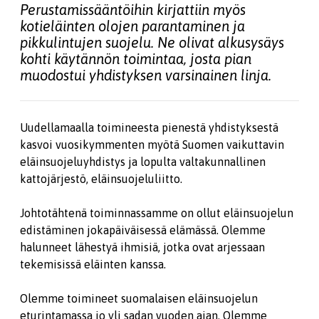
Perustamissääntöihin kirjattiin myös
kotieläinten olojen parantaminen ja
pikkulintujen suojelu. Ne olivat alkusysäys
kohti käytännön toimintaa, josta pian
muodostui yhdistyksen varsinainen linja.
Uudellamaalla toimineesta pienestä yhdistyksestä
kasvoi vuosikymmenten myötä Suomen vaikuttavin
eläinsuojeluyhdistys ja lopulta valtakunnallinen
kattojärjestö, eläinsuojeluliitto.
Johtotähtenä toiminnassamme on ollut eläinsuojelun
edistäminen jokapäiväisessä elämässä. Olemme
halunneet lähestyä ihmisiä, jotka ovat arjessaan
tekemisissä eläinten kanssa.
Olemme toimineet suomalaisen eläinsuojelun
eturintamassa jo yli sadan vuoden ajan. Olemme