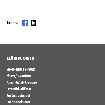
Jaa sivu
ELÄINSUOJELU
Suojelemme eläimiä
Neuvojatoiminta
Jäsenyhdistyksemme
Lemmikkieläimet
Tuotantoeläimet
Luonnoneläimet