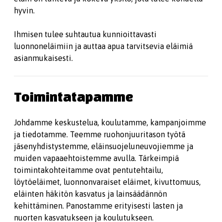
hyvin.
Ihmisen tulee suhtautua kunnioittavasti
luonnoneläimiin ja auttaa apua tarvitsevia eläimiä
asianmukaisesti.
Toimintatapamme
Johdamme keskustelua, koulutamme, kampanjoimme
ja tiedotamme. Teemme ruohonjuuritason työtä
jäsenyhdistystemme, eläinsuojeluneuvojiemme ja
muiden vapaaehtoistemme avulla. Tärkeimpiä
toimintakohteitamme ovat pentutehtailu,
löytöeläimet, luonnonvaraiset eläimet, kivuttomuus,
eläinten häkitön kasvatus ja lainsäädännön
kehittäminen. Panostamme erityisesti lasten ja
nuorten kasvatukseen ja koulutukseen.