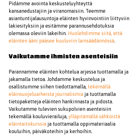
Pidämme avointa keskusteluyhteyttä
kansanedustajiin ja viranomaisiin. Teemme
asiantuntijalausuntoja eläinten hyvinvointiin liittyviin
lakiesityksiin ja esitämme parannusehdotuksia
olemassa oleviin lakeihin.
Huolehdimme siitä, että
eläinten ääni pääsee kuuluviin lainsäädännössä
.
Vaikutamme ihmisten asenteisiin
Parannamme eläinten kohtelua arjessa tuottamalla ja
jakamalla tietoa. Johdamme keskustelua ja
osallistumme siihen tiedottamalla,
tekemällä
eläinsuojeluaiheista journalismia
ja tuottamalla
tietopaketteja eläinten hankinnasta ja pidosta.
Vaikutamme tulevien sukupolvien asenteisiin
tekemällä kouluvierailuja,
ylläpitämällä sähköistä
eläintaitokurssia
ja tuottamalla oppimateriaalia
kouluihin, päiväkoteihin ja kerhoihin.