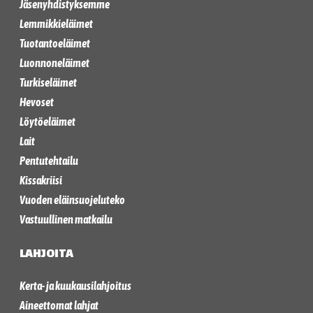
Jäsenyhdistyksemme
Lemmikkieläimet
Tuotantoeläimet
Luonnoneläimet
Turkiseläimet
Hevoset
Löytöeläimet
Lait
Pentutehtailu
Kissakriisi
Vuoden eläinsuojeluteko
Vastuullinen matkailu
LAHJOITA
Kerta- ja kuukausilahjoitus
Aineettomat lahjat