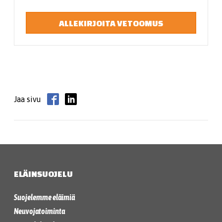
ALLEKIRJOITA VETOOMUS
Jaa sivu
ELÄINSUOJELU
Suojelemme eläimiä
Neuvojatoiminta