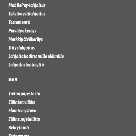
MobilePay-lahjoitus
Tekstiviestilahjoitus
Testamentti
Päivätyökeräys
Merkkipäiväkeräys
Yrityslahjoitus
Lahjoita kodittomille eläimille
Lahjoitusten käyttö
SEY
Tietoa järjestöstä
Eläinten viikko
Eläinten ystävä
Eläinsuojeluliitto
Rekrytointi