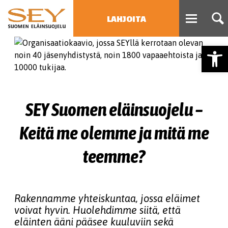
LAHJOITA
Open
HAE
Type 2 or more characters
for results.
SEY Suomen eläinsuojelu –
Keitä me olemme ja mitä me
teemme?
Rakennamme yhteiskuntaa, jossa eläimet
voivat hyvin. Huolehdimme siitä, että
eläinten ääni pääsee kuuluviin sekä