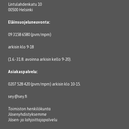
Lintulahdenkatu 10
00500 Helsinki
Eläinsuojeluneuvonta:
09 3158 6580 (pvm/mpm)
arkisin klo 9-18
(1.6.-31.8. avoinna arkisin kello 9-20).
Asiakaspalvelu:
0207 528 420 (pvm/mpm) arkisin klo 10-15.
sey@sey.fi
Toimiston henkilökunta
Jäsenyhdistyksemme
Jäsen- ja lahjoittajapalvelu