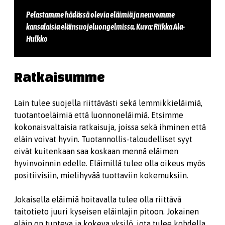
Pelastamme hädässä olevia eläimiä ja neuvomme
kansalaisia eläinsuojeluongelmissa. Kuva: Riikka Ala-
Hulkko
Ratkaisumme
Lain tulee suojella riittävästi sekä lemmikkieläimiä,
tuotantoeläimiä että luonnoneläimiä. Etsimme
kokonaisvaltaisia ratkaisuja, joissa sekä ihminen että
eläin voivat hyvin. Tuotannollis-taloudelliset syyt
eivät kuitenkaan saa koskaan mennä eläimen
hyvinvoinnin edelle. Eläimillä tulee olla oikeus myös
positiivisiin, mielihyvää tuottaviin kokemuksiin.
Jokaisella eläimiä hoitavalla tulee olla riittävä
taitotieto juuri kyseisen eläinlajin pitoon. Jokainen
eläin on tunteva ja kokeva yksilö, jota tulee kohdella