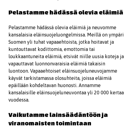
Pelastamme hädässä olevia eläimiä
Pelastamme hädässä olevia eläimiä ja neuvomme
kansalaisia eläinsuojeluongelmissa. Meillä on ympäri
Suomen yli tuhat vapaaehtoista, jotka hoitavat ja
kuntouttavat kodittomia, emottomia tai
loukkaantuneita eläimiä, etsivät niille uusia koteja ja
vapauttavat luonnonvaraisia eläimiä takaisin
luontoon. Vapaaehtoiset eläinsuojeluneuvojamme
käyvät tarkistamassa olosuhteita, joissa eläimiä
epäillään kohdeltavan huonosti. Annamme
kansalaisille eläinsuojeluneuvontaa yli 20 000 kertaa
vuodessa.
Vaikutamme lainsäädäntöön ja
viranomaisten toimintaan