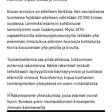
Kissan arvostus on edelleen heikkoa. Sen seurauksena
Suomessa hylätään edelleen vähintään 20 000 kissaa
vuodessa. Lemmikkieläimiin kohdistuvat
laiminlyönnit ovat lisääntyneet. Myös SEYn
vapaaehtoisille eläinsuojeluneuvojille tehdään yhä
enemmän ilmoituksia eläinten huonosta kohtelusta.
Koiria koulutetaan yhä pelolla ja kivulla.
Tuotantoeläimiä saa pitää ahtaissa, liikkumisen
estävissä rakenteissa. Nämä rakenteet estävät
tehokkaasti lajityypillistä käyttäytymistä ja tuottavat
eläimille stressiä. Kivunlievitys kipua tuottavien
toimenpiteiden yhteydessä on usein riittämätöntä.