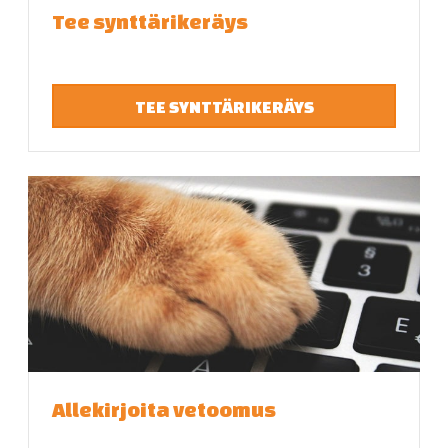
Tee synttärikeräys
TEE SYNTTÄRIKERÄYS
Allekirjoita vetoomus