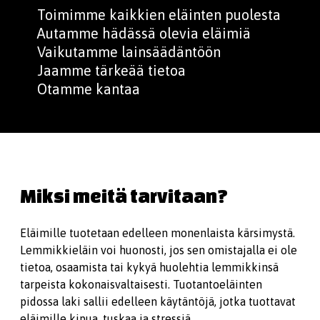
Toimimme kaikkien eläinten puolesta
Autamme hädässä olevia eläimiä
Vaikutamme lainsäädäntöön
Jaamme tärkeää tietoa
Otamme kantaa
Miksi meitä tarvitaan?
Eläimille tuotetaan edelleen monenlaista kärsimystä.
Lemmikkieläin voi huonosti, jos sen omistajalla ei ole
tietoa, osaamista tai kykyä huolehtia lemmikkinsä
tarpeista kokonaisvaltaisesti. Tuotantoeläinten
pidossa laki sallii edelleen käytäntöjä, jotka tuottavat
eläimille kipua, tuskaa ja stressiä.