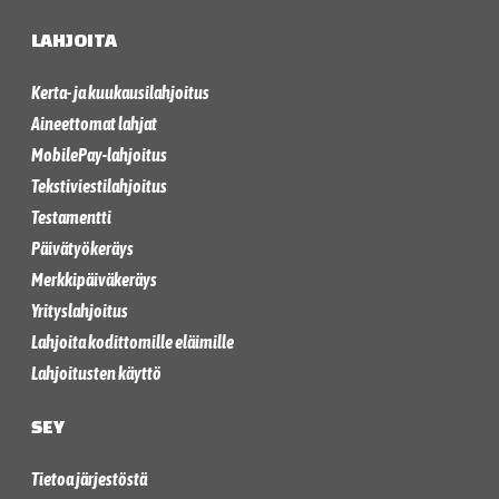
LAHJOITA
Kerta- ja kuukausilahjoitus
Aineettomat lahjat
MobilePay-lahjoitus
Tekstiviestilahjoitus
Testamentti
Päivätyökeräys
Merkkipäiväkeräys
Yrityslahjoitus
Lahjoita kodittomille eläimille
Lahjoitusten käyttö
SEY
Tietoa järjestöstä