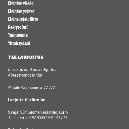
Eläinten viikko
Eläinten ystävä
Eläinsuojeluliitto
Rekrytointi
Tarinamme
Yhteistyössä
TEE LAHJOITUS
Kerta- ja kuukausilahjoitus
Aineettomat lahjat
MobilePay-numero: 77 772
Lahjoita tilisiirrolla:
Saaja: SEY Suomen eläinsuojelu ry
Tilinumero: FI97 8000 1901 0617 63