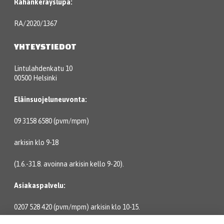
Rahankeräyslupa:
RA/2020/1367
YHTEYSTIEDOT
Lintulahdenkatu 10
00500 Helsinki
Eläinsuojeluneuvonta:
09 3158 6580 (pvm/mpm)
arkisin klo 9-18
(1.6.-31.8. avoinna arkisin kello 9-20).
Asiakaspalvelu:
0207 528 420 (pvm/mpm) arkisin klo 10-15.