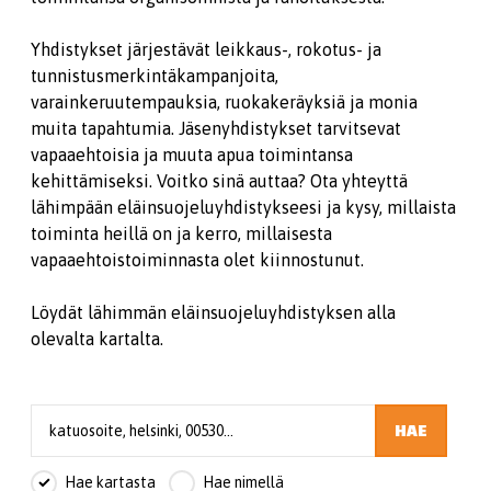
Yhdistykset järjestävät leikkaus-, rokotus- ja
tunnistusmerkintäkampanjoita,
varainkeruutempauksia, ruokakeräyksiä ja monia
muita tapahtumia. Jäsenyhdistykset tarvitsevat
vapaaehtoisia ja muuta apua toimintansa
kehittämiseksi. Voitko sinä auttaa? Ota yhteyttä
lähimpään eläinsuojeluyhdistykseesi ja kysy, millaista
toiminta heillä on ja kerro, millaisesta
vapaaehtoistoiminnasta olet kiinnostunut.
Löydät lähimmän eläinsuojeluyhdistyksen alla
olevalta kartalta.
HAE
Hae kartasta
Hae nimellä