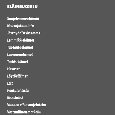
ELÄINSUOJELU
Suojelemme eläimiä
Neuvojatoiminta
Jäsenyhdistyksemme
Lemmikkieläimet
Tuotantoeläimet
Luonnoneläimet
Turkiseläimet
Hevoset
Löytöeläimet
Lait
Pentutehtailu
Kissakriisi
Vuoden eläinsuojeluteko
Vastuullinen matkailu