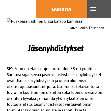
LAHJOITA
HAE
Kuva: Jouko Torssonen
Jäsenyhdistykset
SEY Suomen eläinsuojeluun kuuluu 38 eri puolilla
Suomea sijaitsevaa jäsenyhdistystä. Jäsenyhdistykset
ovat itsenäisiä yhdistyksiä ja oman alueensa
eläinsuojeluasiantuntijoita. Useimmat tekevät töitä
löytö- ja kodittomien eläinten sekä luonnonvaraisten
eläinten hyväksi ja monilla yhdistyksillä on oma
löytöeläintalo. Jäsenyhdistykset vastaavat oman
toimintansa organisoinnista ja rahoituksesta.