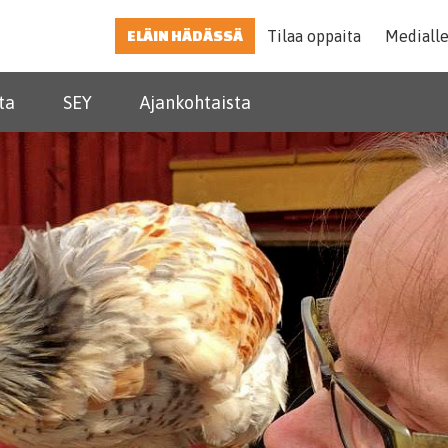
ELÄIN HÄDÄSSÄ
Tilaa oppaita
Mediall
ta
SEY
Ajankohtaista