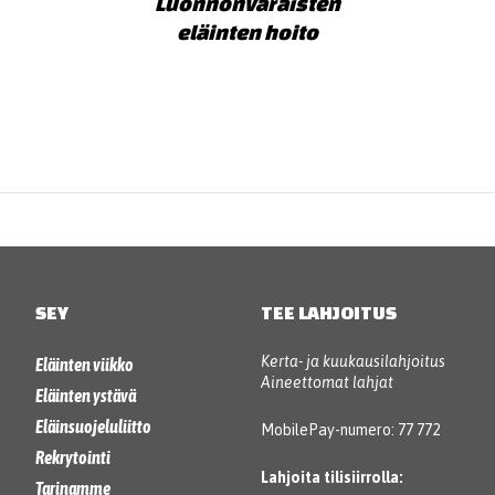
Luonnonvaraisten
eläinten hoito
SEY
TEE LAHJOITUS
Kerta- ja kuukausilahjoitus
Eläinten viikko
Aineettomat lahjat
Eläinten ystävä
Eläinsuojeluliitto
MobilePay-numero: 77 772
Rekrytointi
Lahjoita tilisiirrolla:
Tarinamme