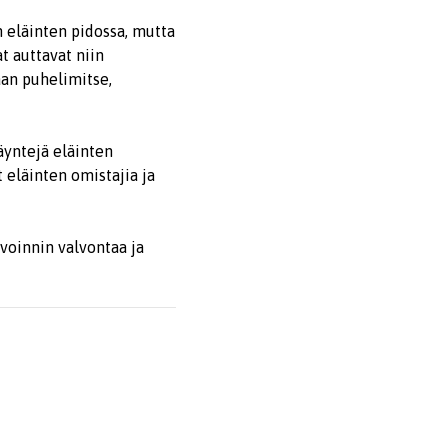
 eläinten pidossa, mutta
t auttavat niin
aan puhelimitse,
äyntejä eläinten
t eläinten omistajia ja
voinnin valvontaa ja