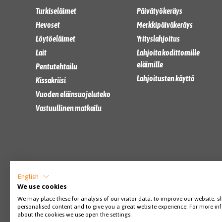
Turkiseläimet
Päivätyökeräys
Hevoset
Merkkipäiväkeräys
Löytöeläimet
Yrityslahjoitus
Lait
Lahjoita kodittomille
eläimille
Pentutehtailu
Lahjoitusten käyttö
Kissakriisi
Vuoden eläinsuojeluteko
Vastuullinen matkailu
English
We use cookies
We may place these for analysis of our visitor data, to improve our website, 
personalised content and to give you a great website experience. For more i
about the cookies we use open the settings.