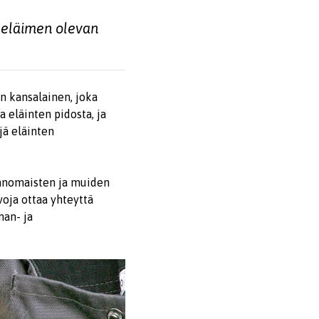
t eläimen olevan
n kansalainen, joka
 eläinten pidosta, ja
jä eläinten
ranomaisten ja muiden
voja ottaa yhteyttä
nan- ja