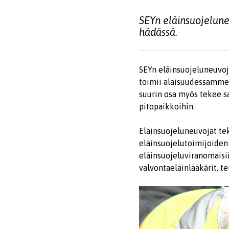
SEYn eläinsuojelune
hädässä.
SEYn eläinsuojeluneuvoja
toimii alaisuudessamme 
suurin osa myös tekee s
pitopaikkoihin.
Eläinsuojeluneuvojat te
eläinsuojelutoimijoiden 
eläinsuojeluviranomaisii
valvontaeläinlääkärit, ter