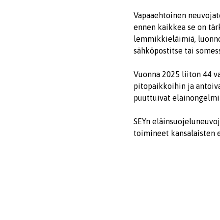
Vapaaehtoinen neuvojato
ennen kaikkea se on tär
lemmikkieläimiä, luonno
sähköpostitse tai somes
Vuonna 2025 liiton 44 va
pitopaikkoihin ja antoiva
puuttuivat eläinongelmi
SEYn eläinsuojeluneuvoja
toimineet kansalaisten e