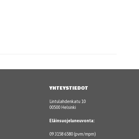
YHTEYSTIEDOT
Lintulahdenkatu 10
00500 Helsinki
Eläinsuojeluneuvonta:
09 3158 6580 (pvm/mpm)