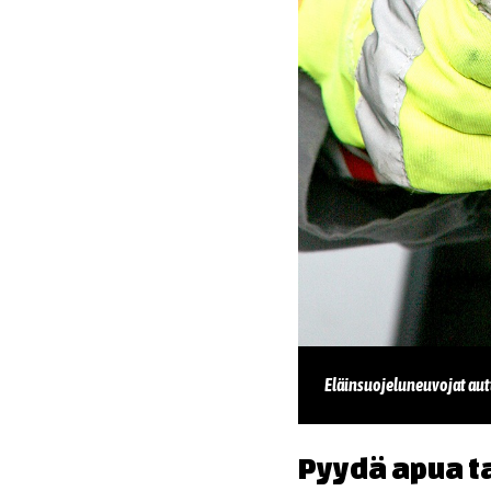
Eläinsuojeluneuvojat aut
Pyydä apua t