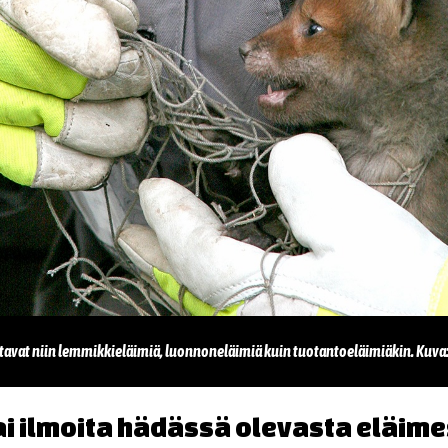
tavat niin lemmikkieläimiä, luonnoneläimiä kuin tuotantoeläimiäkin. Kuva:
ai ilmoita hädässä olevasta eläim