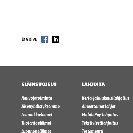
Jaa sivu
ELÄINSUOJELU
LAHJOITA
Neuvojatoiminta
Kerta- ja kuukausilahjoitus
Jäsenyhdistyksemme
Aineettomat lahjat
Lemmikkieläimet
MobilePay-lahjoitus
Tuotantoeläimet
Tekstiviestilahjoitus
Luonnoneläimet
Testamentti