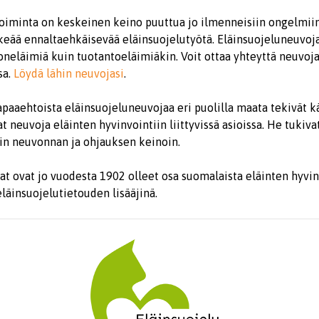
iminta on keskeinen keino puuttua jo ilmenneisiin ongelmiin
keää ennaltaehkäisevää eläinsuojelutyötä. Eläinsuojeluneuvoja
neläimiä kuin tuotantoeläimiäkin. Voit ottaa yhteyttä neuvoj
sa.
Löydä lähin neuvojasi
.
paaehtoista eläinsuojeluneuvojaa eri puolilla maata tekivät k
t neuvoja eläinten hyvinvointiin liittyvissä asioissa. He tukiva
in neuvonnan ja ohjauksen keinoin.
t ovat jo vuodesta 1902 olleet osa suomalaista eläinten hyvin
läinsuojelutietouden lisääjinä.