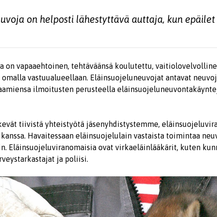
uvoja on helposti lähestyttävä auttaja, kun epäile
 on vapaaehtoinen, tehtäväänsä koulutettu, vaitiolovelvolline
omalla vastuualueellaan. Eläinsuojeluneuvojat antavat neuvoja
aamiensa ilmoitusten perusteella eläinsuojeluneuvontakäynte
kevät tiivistä yhteistyötä jäsenyhdistystemme, eläinsuojeluvi
kanssa. Havaitessaan eläinsuojelulain vastaista toimintaa neu
n. Eläinsuojeluviranomaisia ovat virkaeläinlääkärit, kuten kun
veystarkastajat ja poliisi.