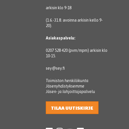
arkisin klo 9-18
(1.6.-31.8. avoinna arkisin kello 9-
20).
Asiakaspalvelu:
0207 528 420 (pvm/mpm) arkisin klo
10-15.
sey@sey.fi
Toimiston henkilökunta
Jäsenyhdistyksemme
Jäsen- ja lahjoittajapalvelu
TILAA UUTISKIRJE