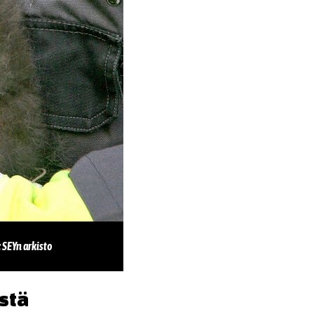
 SEYn arkisto
estä