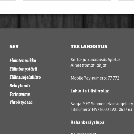
SEY
TEE LAHJOITUS
Kerta- ja kuukausilahjoitus
Eläinten viikko
Aineettomat lahjat
Eläinten ystävä
Eläinsuojeluliitto
MobilePay-numero: 77 772
Rekrytointi
Lahjoita tilisiirrolla:
Tarinamme
Yhteistyössä
Saaja: SEY Suomen eläinsuojelu ry
Tilinumero: FI97 8000 1901 0617 63
Rahankeräyslupa: