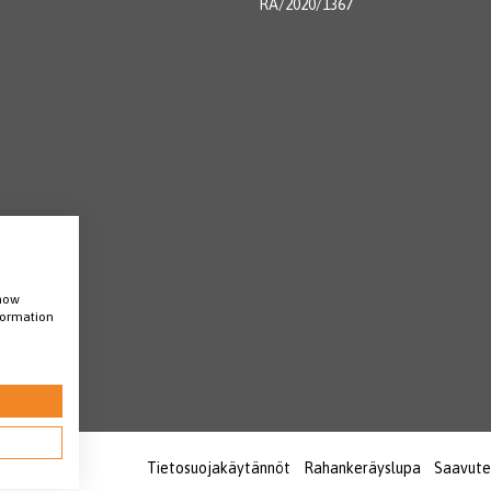
RA/2020/1367
show
nformation
Tietosuojakäytännöt
Rahankeräyslupa
Saavute