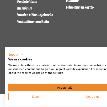
eläimille
Pentutehtailu
Lahjoitusten käyttö
Kissakriisi
Vuoden eläinsuojeluteko
Vastuullinen matkailu
English
We use cookies
We may place these for analysis of our visitor data, to improve our website, 
personalised content and to give you a great website experience. For more i
about the cookies we use open the settings.
Accept all
Deny
No, adjust
© SEY Suomen eläinsuojelu 2026