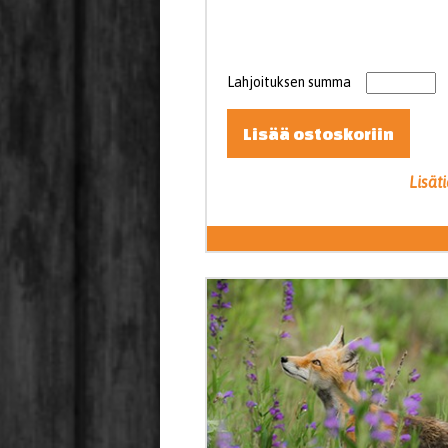
Lahjoituksen summa
Lisää ostoskoriin
Lisät