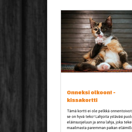
Onneksi olkoon! -
kissakortti
Tämä kortti ei ole pelkkä onnentoivot
se on hyvä teko! Lahjoita ystäväsi puo
eläinsuojeluun ja anna lahja, joka tek
maailmasta paremman paikan eläimill