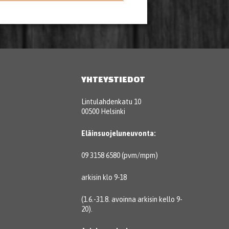
YHTEYSTIEDOT
Lintulahdenkatu 10
00500 Helsinki
Eläinsuojeluneuvonta:
09 3158 6580 (pvm/mpm)
arkisin klo 9-18
(1.6.-31.8. avoinna arkisin kello 9-
20).