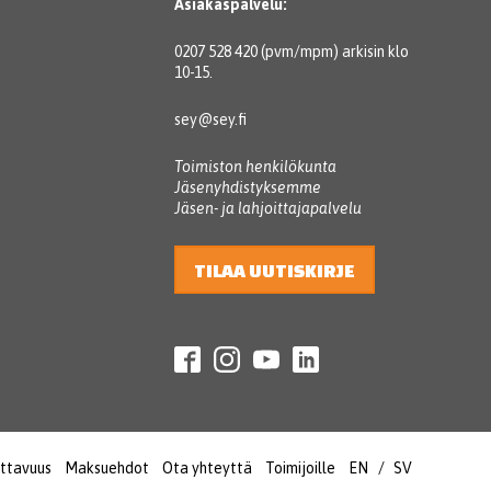
Asiakaspalvelu:
0207 528 420 (pvm/mpm) arkisin klo
10-15.
sey@sey.fi
Toimiston henkilökunta
Jäsenyhdistyksemme
Jäsen- ja lahjoittajapalvelu
TILAA UUTISKIRJE
ttavuus
Maksuehdot
Ota yhteyttä
Toimijoille
EN
SV