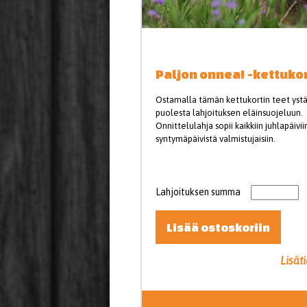
Paljon onnea! -kettukor
Ostamalla tämän kettukortin teet ystä
puolesta lahjoituksen eläinsuojeluun.
Onnittelulahja sopii kaikkiin juhlapäivii
syntymäpäivistä valmistujaisiin.
Lahjoituksen summa
Lisää ostoskoriin
Lisät