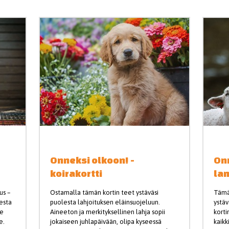
Onneksi olkoon! -
Onn
koirakortti
la
us –
Ostamalla tämän kortin teet ystäväsi
Tämä 
lesta
puolesta lahjoituksen eläinsuojeluun.
ystäv
ee
Aineeton ja merkityksellinen lahja sopii
korti
e.
jokaiseen juhlapäivään, olipa kyseessä
kaikki