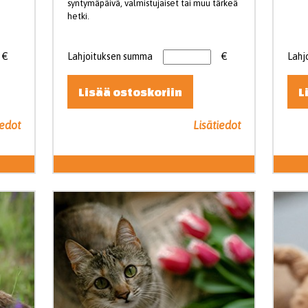
syntymäpäivä, valmistujaiset tai muu tärkeä
hetki.
€
Lahjoituksen summa
€
Lahj
Lisää ostoskoriin
L
iedot
Lisätiedot