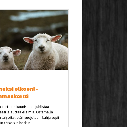
eksi olkoon! -
mmaskortti
kortti on kaunis tapa juhlistaa
ääsi ja auttaa eläimiä. Ostamalla
n lahjoitat eläinsuojeluun. Lahja sopii
in tärkeisiin hetkiin.