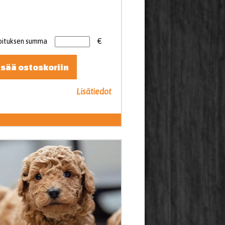
oituksen summa
€
isää ostoskoriin
Lisätiedot