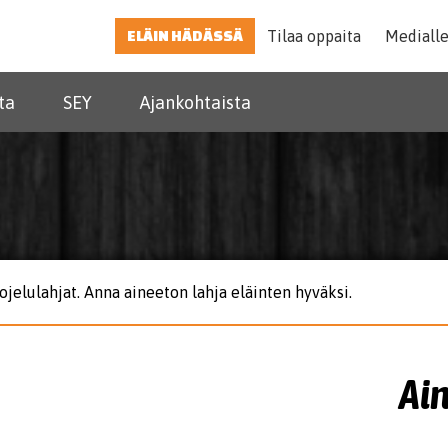
ELÄIN HÄDÄSSÄ
Tilaa oppaita
Mediall
ta
SEY
Ajankohtaista
ojelulahjat. Anna aineeton lahja eläinten hyväksi.
Ain