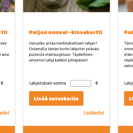
tti
Paljon onnea! -kissakortti
Pal
väsi
Haluatko antaa merkityksellisen lahjan?
Tämä
Ostamalla tämän kortin lahjoitat ystäväsi
onnen
n aina
puolesta eläinsuojeluun. Täydellinen
eläin
aineeton lahja kaikkiin juhlapäiviin!
täyde
valmi
€
Lahjoituksen summa
€
Lahj
Lisää ostoskoriin
L
iedot
Lisätiedot