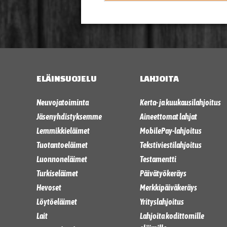
ELÄINSUOJELU
LAHJOITA
Neuvojatoiminta
Kerta- ja kuukausilahjoitus
Jäsenyhdistyksemme
Aineettomat lahjat
Lemmikkieläimet
MobilePay-lahjoitus
Tuotantoeläimet
Tekstiviestilahjoitus
Luonnoneläimet
Testamentti
Turkiseläimet
Päivätyökeräys
Hevoset
Merkkipäiväkeräys
Löytöeläimet
Yrityslahjoitus
Lait
Lahjoita kodittomille