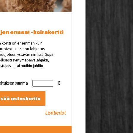
jon onnea! -koirakortti
 kortti on enemmän kuin
toivotus – se on lahjoitus
suojeluun ystäväsi nimissä. Sopii
llisesti syntymäpäivälahjaksi,
stujaisiin tai muihin juhliin.
oituksen summa
€
isää ostoskoriin
Lisätiedot