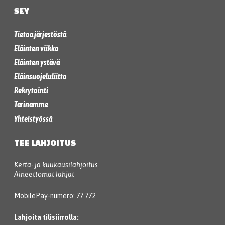
SEY
Tietoa järjestöstä
Eläinten viikko
Eläinten ystävä
Eläinsuojeluliitto
Rekrytointi
Tarinamme
Yhteistyössä
TEE LAHJOITUS
Kerta- ja kuukausilahjoitus
Aineettomat lahjat
MobilePay-numero: 77 772
Lahjoita tilisiirrolla: