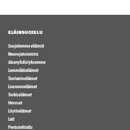
ELÄINSUOJELU
Suojelemme eläimiä
Neuvojatoiminta
Jäsenyhdistyksemme
Lemmikkieläimet
Tuotantoeläimet
Luonnoneläimet
Turkiseläimet
Hevoset
Löytöeläimet
Lait
Pentutehtailu