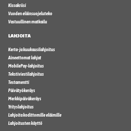
Kissakriisi
Vuoden eläinsuojeluteko
Vastuullinen matkailu
LAHJOITA
Kerta- ja kuukausilahjoitus
Aineettomat lahjat
MobilePay-lahjoitus
Tekstiviestilahjoitus
Testamentti
Päivätyökeräys
Merkkipäiväkeräys
Yrityslahjoitus
Lahjoita kodittomille eläimille
Lahjoitusten käyttö