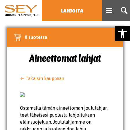
LAHJOITA
Open
HAE
0 tuotetta
Type 2 or more characters
for results.
Aineettomat lahjat
← Takaisin kauppaan
Ostamalla tämän aineettoman joululahjan
teet läheisesi puolesta lahjoituksen
eläinsuojeluun. Joululahjamme on
rakkauden ja huolenpidon lahja.