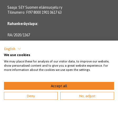
Saaja: SEY Suomen eläinsuojelu ry
Tilinumero: FI97 8000 1901 0617 63
Rahankeräyslupa:
RA/2020/1367
YHTEYSTIEDOT
English
We use cookies
Lintulahdenkatu 10
We may place these for analysis of our visitor data, to improve our website,
00500 Helsinki
show personalised content and to give you a great website experience. For
more information about the cookies we use open the settings.
Eläinsuojeluneuvonta:
Accept all
09 3158 6580 (pvm/mpm)
Deny
No, adjust
arkisin klo 9-18
(1.6.-31.8. avoinna arkisin kello 9-20).