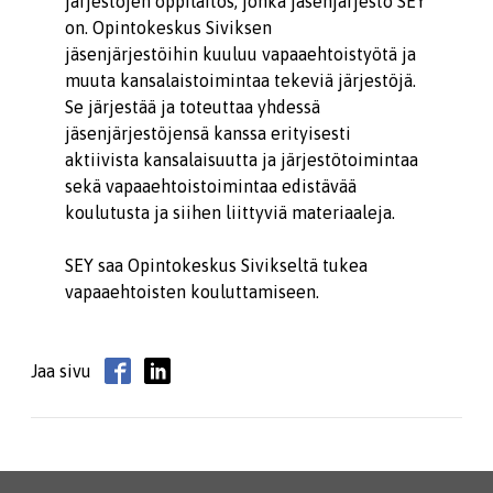
järjestöjen oppilaitos, jonka jäsenjärjestö SEY
on. Opintokeskus Siviksen
jäsenjärjestöihin kuuluu vapaaehtoistyötä ja
muuta kansalaistoimintaa tekeviä järjestöjä.
Se järjestää ja toteuttaa yhdessä
jäsenjärjestöjensä kanssa erityisesti
aktiivista kansalaisuutta ja järjestötoimintaa
sekä vapaaehtoistoimintaa edistävää
koulutusta ja siihen liittyviä materiaaleja.
SEY saa Opintokeskus Sivikseltä tukea
vapaaehtoisten kouluttamiseen.
Jaa sivu