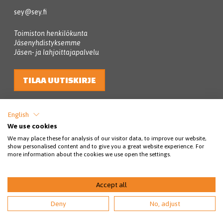
sey@sey.fi
Toimiston henkilökunta
Jäsenyhdistyksemme
Jäsen- ja lahjoittajapalvelu
TILAA UUTISKIRJE
English
We use cookies
We may place these for analysis of our visitor data, to improve our website,
show personalised content and to give you a great website experience. For
more information about the cookies we use open the settings.
© SEY Suomen eläinsuojelu 2026
Accept all
Tietosuojakäytännöt
Rahankeräyslupa
Saavutettavuus
Deny
No, adjust
Maksuehdot
Ota yhteyttä
Toimijoille
EN
SV