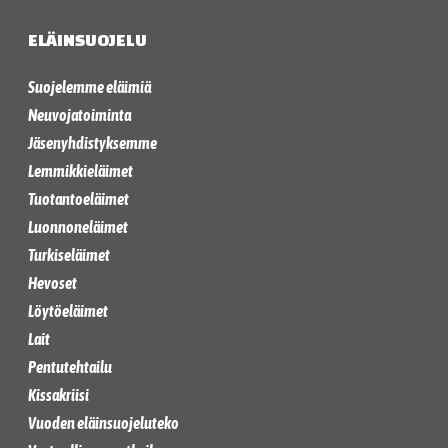
ELÄINSUOJELU
Suojelemme eläimiä
Neuvojatoiminta
Jäsenyhdistyksemme
Lemmikkieläimet
Tuotantoeläimet
Luonnoneläimet
Turkiseläimet
Hevoset
Löytöeläimet
Lait
Pentutehtailu
Kissakriisi
Vuoden eläinsuojeluteko