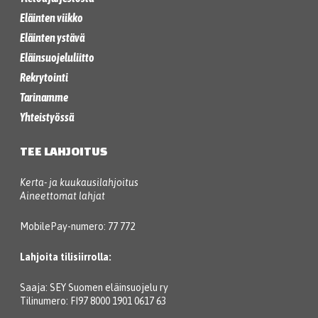
Eläinten viikko
Eläinten ystävä
Eläinsuojeluliitto
Rekrytointi
Tarinamme
Yhteistyössä
TEE LAHJOITUS
Kerta- ja kuukausilahjoitus
Aineettomat lahjat
MobilePay-numero: 77 772
Lahjoita tilisiirrolla:
Saaja: SEY Suomen eläinsuojelu ry
Tilinumero: FI97 8000 1901 0617 63