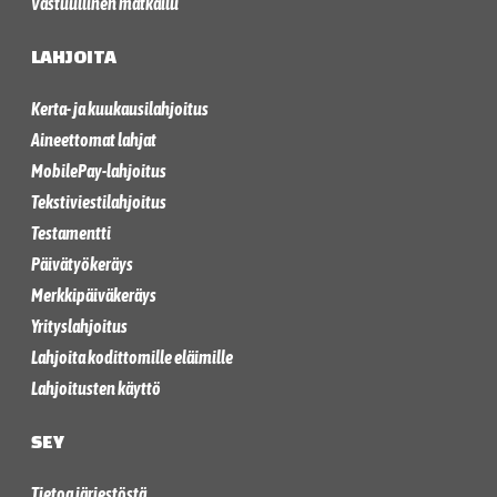
Vastuullinen matkailu
LAHJOITA
Kerta- ja kuukausilahjoitus
Aineettomat lahjat
MobilePay-lahjoitus
Tekstiviestilahjoitus
Testamentti
Päivätyökeräys
Merkkipäiväkeräys
Yrityslahjoitus
Lahjoita kodittomille eläimille
Lahjoitusten käyttö
SEY
Tietoa järjestöstä