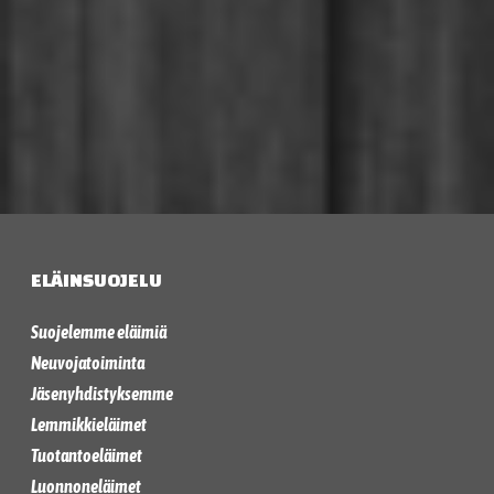
ELÄINSUOJELU
Suojelemme eläimiä
Neuvojatoiminta
Jäsenyhdistyksemme
Lemmikkieläimet
Tuotantoeläimet
Luonnoneläimet