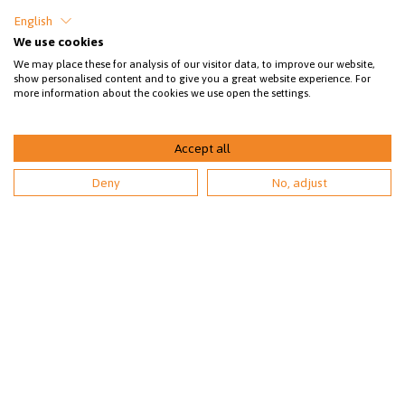
English
09 3158 6580 (pvm/mpm)
We use cookies
arkisin klo 9-18
We may place these for analysis of our visitor data, to improve our website,
show personalised content and to give you a great website experience. For
more information about the cookies we use open the settings.
(1.6.-31.8. avoinna arkisin kello 9-20).
Asiakaspalvelu:
Accept all
0207 528 420 (pvm/mpm) arkisin klo 10-15.
Deny
No, adjust
sey@sey.fi
Toimiston henkilökunta
Jäsenyhdistyksemme
Jäsen- ja lahjoittajapalvelu
TILAA UUTISKIRJE