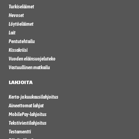
Turkiseläimet
Hevoset
Löytöeläimet
Lait
Pentutehtailu
Kissakriisi
Vuoden eläinsuojeluteko
Vastuullinen matkailu
LAHJOITA
Kerta- ja kuukausilahjoitus
Aineettomat lahjat
MobilePay-lahjoitus
Tekstiviestilahjoitus
Testamentti