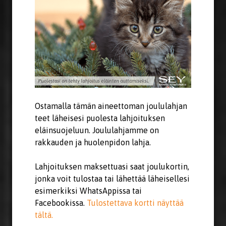
Ostamalla tämän aineettoman joululahjan
teet läheisesi puolesta lahjoituksen
eläinsuojeluun. Joululahjamme on
rakkauden ja huolenpidon lahja.
Lahjoituksen maksettuasi saat joulukortin,
jonka voit tulostaa tai lähettää läheisellesi
esimerkiksi WhatsAppissa tai
Facebookissa.
Tulostettava kortti näyttää
tältä.