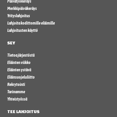
Päivätyökeräys
Merkkipäiväkeräys
Yrityslahjoitus
Lahjoita kodittomille eläimille
Lahjoitusten käyttö
SEY
Tietoa järjestöstä
Eläinten viikko
Eläinten ystävä
Eläinsuojeluliitto
Rekrytointi
Tarinamme
Yhteistyössä
TEE LAHJOITUS