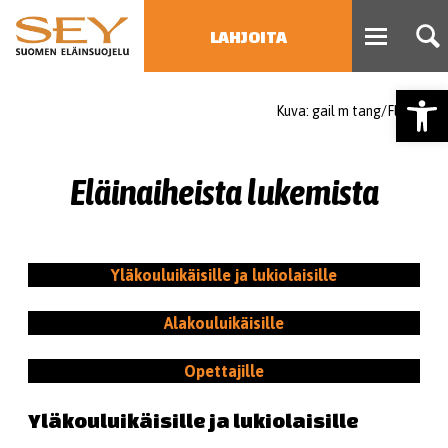
LAHJOITA
Open
Kuva: gail m tang/Flickr
HAE
Type 2 or more characters
for results.
Eläinaiheista lukemista
Yläkouluikäisille ja lukiolaisille
Alakouluikäisille
Opettajille
Yläkouluikäisille ja lukiolaisille