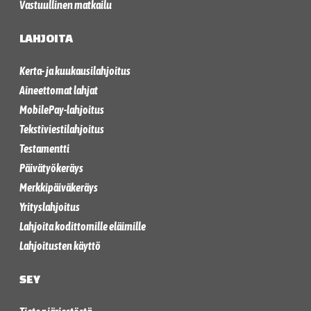
Vastuullinen matkailu
LAHJOITA
Kerta- ja kuukausilahjoitus
Aineettomat lahjat
MobilePay-lahjoitus
Tekstiviestilahjoitus
Testamentti
Päivätyökeräys
Merkkipäiväkeräys
Yrityslahjoitus
Lahjoita kodittomille eläimille
Lahjoitusten käyttö
SEY