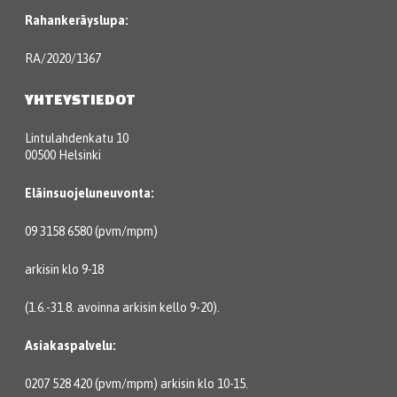
Rahankeräyslupa:
RA/2020/1367
YHTEYSTIEDOT
Lintulahdenkatu 10
00500 Helsinki
Eläinsuojeluneuvonta:
09 3158 6580 (pvm/mpm)
arkisin klo 9-18
(1.6.-31.8. avoinna arkisin kello 9-20).
Asiakaspalvelu:
0207 528 420 (pvm/mpm) arkisin klo 10-15.