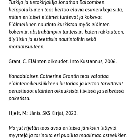
Tutkija ja tietokirjailija Jonathan Balcomben
helppolukuinen teos kertoo eläviä esimerkkejä siitä,
miten erilaiset eläimet tuntevat ja kokevat.
Eläimellinen nautinto kurkistaa myös eläinten
kokemiin abstraktimpiin tunteisiin, kuten rakkauteen,
älyllisiin ja esteettisiin nautintoihin sekä
moraalisuuteen.
Grant, C. Eläinten oikeudet. Into Kustannus, 2006.
Kanadalaisen Catherine Grantin teos valottaa
eläintenoikeusliikkeen historiaa ja kertoo tarvittavat
perustiedot eläinten oikeuksista tiiviissä ja selkeässä
paketissa.
Hjelt, M.: Jänis. SKS Kirjat, 2023.
Marjut Hjeltin teos avaa erilaisia jäniksiin liittyviä
myyttejä ja tarinoita eri puolilta maailmaa asteekkien