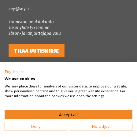
sey@sey.fi
Toimiston henkilökunta
Jäsenyhdistyksemme
Jäsen- ja lahjoittajapalvelu
TILAA UUTISKIRJE
English
We use cookies
We may place these for analysis of our visitor data, to improve our website,
show personalised content and to give you a great website experience. For
more information about the cookies we use open the settings.
© SEY Suomen eläinsuojelu 2026
Accept all
Tietosuojakäytännöt
Rahankeräyslupa
Saavutettavuus
Deny
No, adjust
Maksuehdot
Ota yhteyttä
Toimijoille
EN
SV