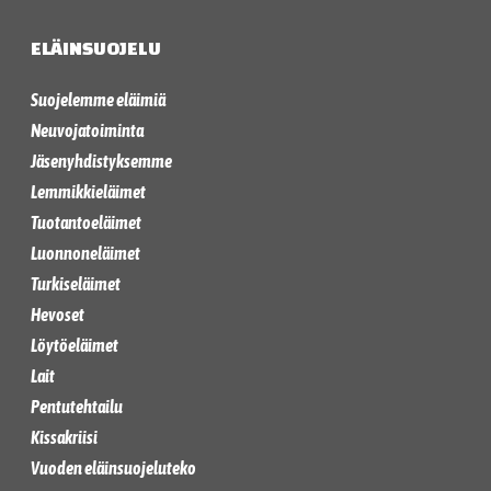
ELÄINSUOJELU
Suojelemme eläimiä
Neuvojatoiminta
Jäsenyhdistyksemme
Lemmikkieläimet
Tuotantoeläimet
Luonnoneläimet
Turkiseläimet
Hevoset
Löytöeläimet
Lait
Pentutehtailu
Kissakriisi
Vuoden eläinsuojeluteko