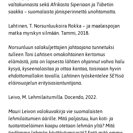
valtakunnasta sekä Afrikasta Siperiaan ja Tiibetiin
saakka – suomalaista jänisperinnettä unohtamatta.
Lahtinen, T. Norsunluukoira Rokka – ja maalaispojan
matka myrskyn silmään. Tammi, 2018.
Norsunluun salakuljettajien jahtaajana tunnetuksi
tulleen Toni Lahtisen omakohtainen kertomus
elämästä, jota on lapsesta lähtien ohjannut vahva halu
kysyä, kyseenalaistaa ja ottaa kantaa, toisinaan hyvin
ehdottomallakin tavalla. Lahtinen työskentelee SEYssä
eläinsuojelun erityisasiantuntijana.
Leivo, M. Lehmilaitumilla. Docendo, 2022.
Mauri Leivon valokuvakirja vie suomalaisten
lehmilaitumien äärille. Mitä paljastuu, kun koti- ja
tuotantoeläimen kaapu otetaan lehmän yltä? Mitä
tiedämme lehmän käyttäytymisestä? Entä mitä emme