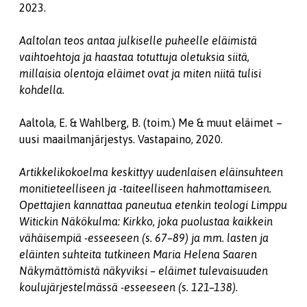
2023.
Aaltolan teos antaa julkiselle puheelle eläimistä
vaihtoehtoja ja haastaa totuttuja oletuksia siitä,
millaisia olentoja eläimet ovat ja miten niitä tulisi
kohdella.
Aaltola, E. & Wahlberg, B. (toim.) Me & muut eläimet –
uusi maailmanjärjestys. Vastapaino, 2020.
Artikkelikokoelma keskittyy uudenlaisen eläinsuhteen
monitieteelliseen ja -taiteelliseen hahmottamiseen.
Opettajien kannattaa paneutua etenkin teologi Limppu
Witickin Näkökulma: Kirkko, joka puolustaa kaikkein
vähäisempiä -esseeseen (s. 67–89) ja mm. lasten ja
eläinten suhteita tutkineen Maria Helena Saaren
Näkymättömistä näkyviksi – eläimet tulevaisuuden
koulujärjestelmässä -esseeseen (s. 121–138).