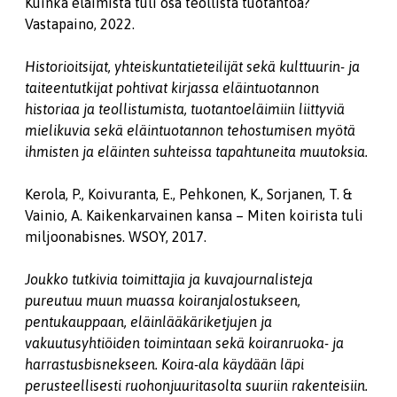
Kuinka eläimistä tuli osa teollista tuotantoa?
Vastapaino, 2022.
Historioitsijat, yhteiskuntatieteilijät sekä kulttuurin- ja
taiteentutkijat pohtivat kirjassa eläintuotannon
historiaa ja teollistumista, tuotantoeläimiin liittyviä
mielikuvia sekä eläintuotannon tehostumisen myötä
ihmisten ja eläinten suhteissa tapahtuneita muutoksia.
Kerola, P., Koivuranta, E., Pehkonen, K., Sorjanen, T. &
Vainio, A. Kaikenkarvainen kansa – Miten koirista tuli
miljoonabisnes. WSOY, 2017.
Joukko tutkivia toimittajia ja kuvajournalisteja
pureutuu muun muassa koiranjalostukseen,
pentukauppaan, eläinlääkäriketjujen ja
vakuutusyhtiöiden toimintaan sekä koiranruoka- ja
harrastusbisnekseen. Koira-ala käydään läpi
perusteellisesti ruohonjuuritasolta suuriin rakenteisiin.