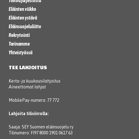
Tietoa järjestöstä
Eläinten viikko
Eläinten ystävä
Eläinsuojeluliitto
Rekrytointi
Tarinamme
Yhteistyössä
TEE LAHJOITUS
Kerta- ja kuukausilahjoitus
Aineettomat lahjat
MobilePay-numero: 77 772
Lahjoita tilisiirrolla:
Saaja: SEY Suomen eläinsuojelu ry
Tilinumero: FI97 8000 1901 0617 63