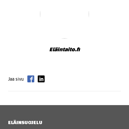
Eläintaito.fi
Jaa sivu
ELÄINSUOJELU