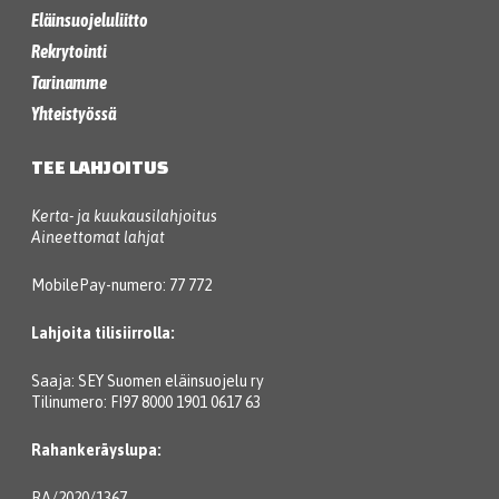
Eläinsuojeluliitto
Rekrytointi
Tarinamme
Yhteistyössä
TEE LAHJOITUS
Kerta- ja kuukausilahjoitus
Aineettomat lahjat
MobilePay-numero: 77 772
Lahjoita tilisiirrolla:
Saaja: SEY Suomen eläinsuojelu ry
Tilinumero: FI97 8000 1901 0617 63
Rahankeräyslupa:
RA/2020/1367