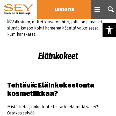
LAHJOITA
Open
HAE
Type 2 or more characters
for results.
Eläinkokeet
Tehtävä: Eläinkokeetonta
kosmetiikkaa?
Mistä tietää, onko tuote testattu eläimillä vai ei?
Ottakaa selvää.