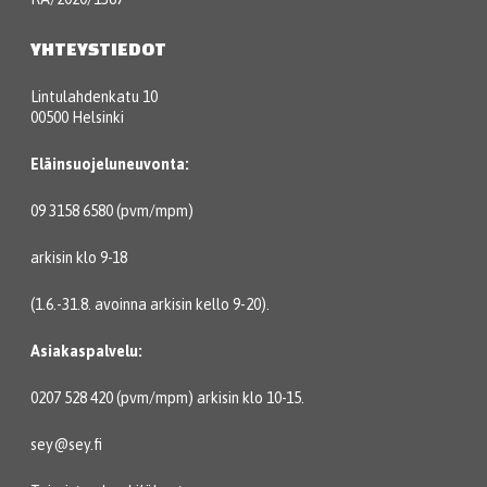
YHTEYSTIEDOT
Lintulahdenkatu 10
00500 Helsinki
Eläinsuojeluneuvonta:
09 3158 6580 (pvm/mpm)
arkisin klo 9-18
(1.6.-31.8. avoinna arkisin kello 9-20).
Asiakaspalvelu:
0207 528 420 (pvm/mpm) arkisin klo 10-15.
sey@sey.fi