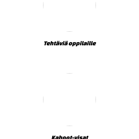
Tehtäviä oppilaille
Kahoot-visat