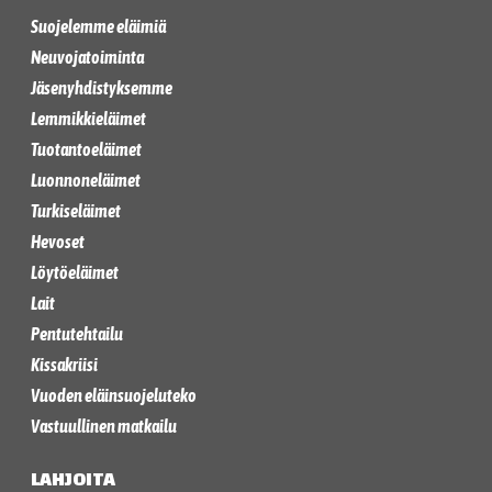
Suojelemme eläimiä
Neuvojatoiminta
Jäsenyhdistyksemme
Lemmikkieläimet
Tuotantoeläimet
Luonnoneläimet
Turkiseläimet
Hevoset
Löytöeläimet
Lait
Pentutehtailu
Kissakriisi
Vuoden eläinsuojeluteko
Vastuullinen matkailu
LAHJOITA