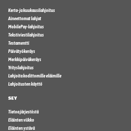
Kerta- ja kuukausilahjoitus
Aineettomat lahjat
MobilePay-lahjoitus
Tekstiviestilahjoitus
Testamentti
Päivätyökeräys
Merkkipäiväkeräys
Yrityslahjoitus
Lahjoita kodittomille eläimille
Lahjoitusten käyttö
SEY
Tietoa järjestöstä
Eläinten viikko
Eläinten ystävä