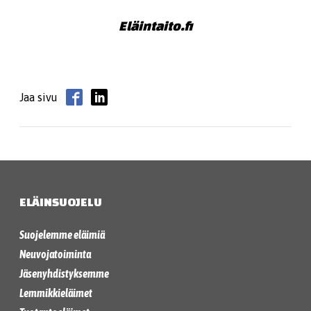
Eläintaito.fi
Jaa sivu
ELÄINSUOJELU
Suojelemme eläimiä
Neuvojatoiminta
Jäsenyhdistyksemme
Lemmikkieläimet