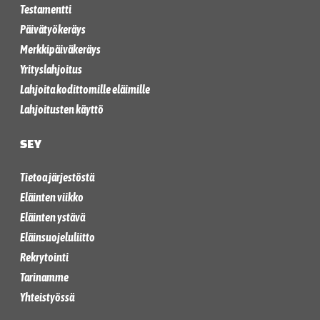
Testamentti
Päivätyökeräys
Merkkipäiväkeräys
Yrityslahjoitus
Lahjoita kodittomille eläimille
Lahjoitusten käyttö
SEY
Tietoa järjestöstä
Eläinten viikko
Eläinten ystävä
Eläinsuojeluliitto
Rekrytointi
Tarinamme
Yhteistyössä