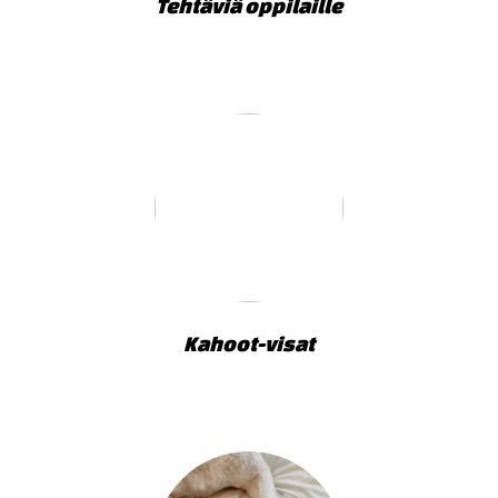
Tehtäviä oppilaille
Kahoot-visat