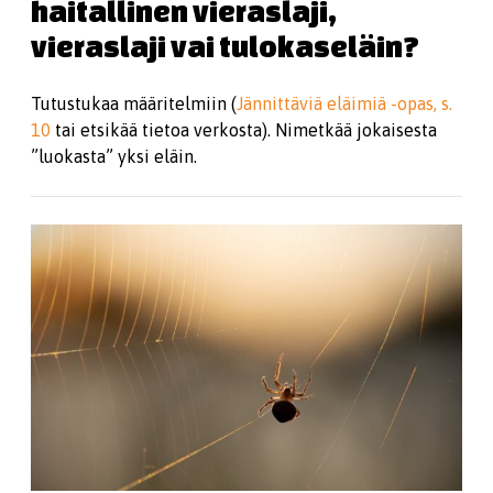
haitallinen vieraslaji,
vieraslaji vai tulokaseläin?
Tutustukaa määritelmiin (
Jännittäviä eläimiä -opas, s.
10
tai etsikää tietoa verkosta). Nimetkää jokaisesta
”luokasta” yksi eläin.