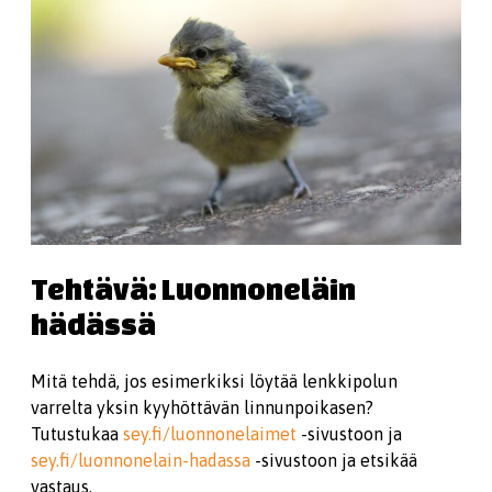
Tehtävä: Luonnoneläin
hädässä
Mitä tehdä, jos esimerkiksi löytää lenkkipolun
varrelta yksin kyyhöttävän linnunpoikasen?
Tutustukaa
sey.fi/luonnonelaimet
-sivustoon ja
sey.fi/luonnonelain-hadassa
-sivustoon ja etsikää
vastaus.