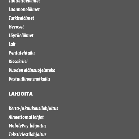
Tuotantoeläimet
Luonnoneläimet
Turkiseläimet
Hevoset
Löytöeläimet
Lait
Pentutehtailu
Kissakriisi
Vuoden eläinsuojeluteko
Vastuullinen matkailu
LAHJOITA
Kerta- ja kuukausilahjoitus
Aineettomat lahjat
MobilePay-lahjoitus
Tekstiviestilahjoitus