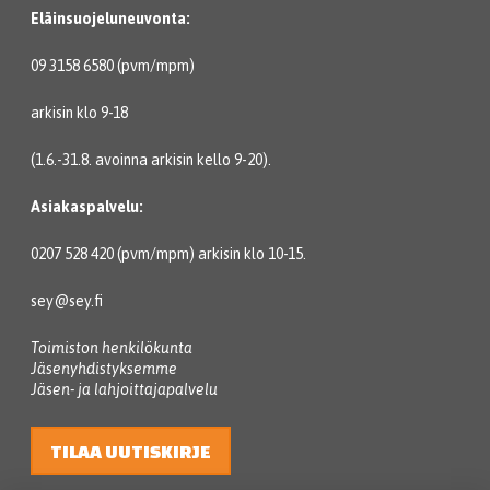
Eläinsuojeluneuvonta:
09 3158 6580 (pvm/mpm)
arkisin klo 9-18
(1.6.-31.8. avoinna arkisin kello 9-20).
Asiakaspalvelu:
0207 528 420 (pvm/mpm) arkisin klo 10-15.
sey@sey.fi
Toimiston henkilökunta
Jäsenyhdistyksemme
Jäsen- ja lahjoittajapalvelu
TILAA UUTISKIRJE