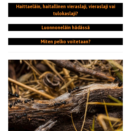
Haittaeläin, haitallinen vieraslaji, vieraslaji vai
tulokaslaji?
Luonnoneläin hädässä
Miten pelko voitetaan?