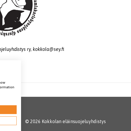
eluyhdistys ry, kokkola@sey.fi
show
nformation
© 2026 Kokkolan eläinsuojeluyhdistys