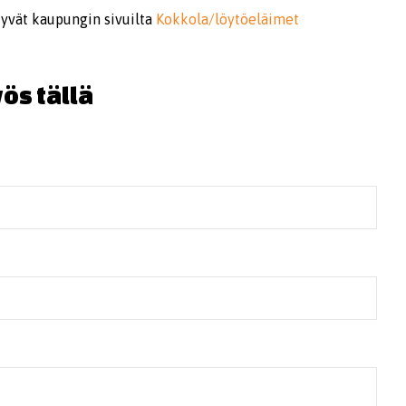
tyvät kaupungin sivuilta
Kokkola/löytöeläimet
ös tällä