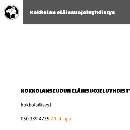
Kokkolan eläinsuojeluyhdistys
KOKKOLANSEUDUN ELÄINSUOJELUYHDIST
kokkola@sey.fi
050 339 4735
Whatsapp