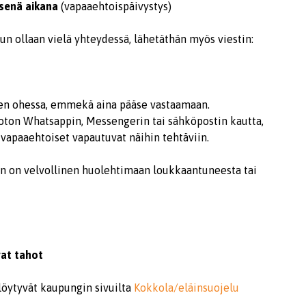
isenä aikana
(vapaaehtoispäivystys)
un ollaan vielä yhteydessä, lähetäthän myös viestin:
en ohessa, emmekä aina pääse vastaamaan.
noton Whatsappin, Messengerin tai sähköpostin kautta,
vapaaehtoiset vapautuvat näihin tehtäviin.
en on velvollinen huolehtimaan loukkaantuneesta tai
vat tahot
löytyvät kaupungin sivuilta
Kokkola/eläinsuojelu