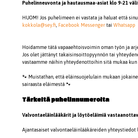
Puhelinneuvonta ja hautausmaa-asiat klo 9-21 väl
HUOM! Jos puhelimeen ei vastata ja haluat että sinu
kokkola@sey.fi
,
Facebook Messenger
tai
Whatsapp
Hoidamme tätä vapaaehtoisvoimin oman työn ja arj
Jos olet jättänyt takaisinsoittopyynnön tai yhteyde
vastaamme näihin yhteydenottoihin sitä mukaa kun 
🐾 Muistathan, että eläinsuojelulain mukaan jokain
sairaasta eläimestä 🐾
Tärkeitä puhelinnumeroita
Valvontaeläinlääkärit ja löytöeläimiä vastaanotta
Ajantasaiset valvontaeläinlääkäreiden yhteystiedot 