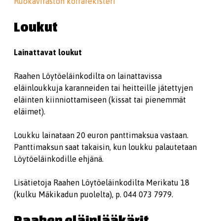
Ruokaviraston koirarekisteri
Loukut
Lainattavat loukut
Raahen Löytöeläinkodilta on lainattavissa
eläinloukkuja karanneiden tai heitteille jätettyjen
eläinten kiinniottamiseen (kissat tai pienemmät
eläimet).
Loukku lainataan 20 euron panttimaksua vastaan.
Panttimaksun saat takaisin, kun loukku palautetaan
Löytöeläinkodille ehjänä.
Lisätietoja Raahen Löytöeläinkodilta Merikatu 18
(kulku Mäkikadun puolelta), p. 044 073 7979.
Raahen eläinlääkärit