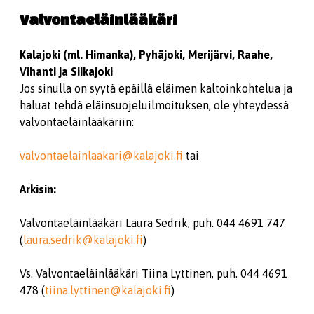
Valvontaeläinlääkäri
Kalajoki (ml. Himanka), Pyhäjoki, Merijärvi, Raahe,
Vihanti ja Siikajoki
Jos sinulla on syytä epäillä eläimen kaltoinkohtelua ja
haluat tehdä eläinsuojeluilmoituksen, ole yhteydessä
valvontaeläinlääkäriin:
valvontaelainlaakari@kalajoki.fi
tai
Arkisin:
Valvontaeläinlääkäri Laura Sedrik, puh. 044 4691 747
(
laura.sedrik@kalajoki.fi
)
Vs. Valvontaeläinlääkäri Tiina Lyttinen, puh. 044 4691
478 (
tiina.lyttinen@kalajoki.fi
)