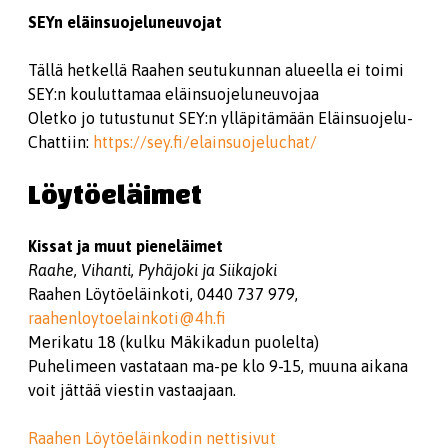
SEYn eläinsuojeluneuvojat
Tällä hetkellä Raahen seutukunnan alueella ei toimi
SEY:n kouluttamaa eläinsuojeluneuvojaa
Oletko jo tutustunut SEY:n ylläpitämään Eläinsuojelu-
Chattiin:
https://sey.fi/elainsuojeluchat/
Löytöeläimet
Kissat ja muut pieneläimet
Raahe, Vihanti, Pyhäjoki ja Siikajoki
Raahen Löytöeläinkoti, 0440 737 979,
raahenloytoelainkoti@4h.fi
Merikatu 18 (kulku Mäkikadun puolelta)
Puhelimeen vastataan ma-pe klo 9-15, muuna aikana
voit jättää viestin vastaajaan.
Raahen Löytöeläinkodin nettisivut