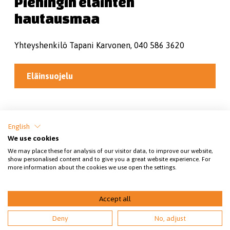
Piehingin eläinten
hautausmaa
Yhteyshenkilö Tapani Karvonen, 040 586 3620
Eläinsuojelu
Jaa sivu
English
We use cookies
We may place these for analysis of our visitor data, to improve our website,
show personalised content and to give you a great website experience. For
more information about the cookies we use open the settings.
Accept all
© 2026 SEY Raahe
Deny
No, adjust