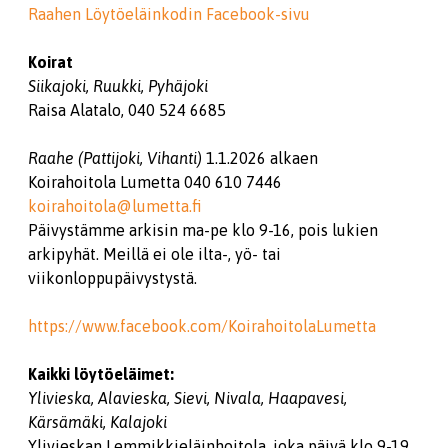
Raahen Löytöeläinkodin Facebook-sivu
Koirat
Siikajoki, Ruukki, Pyhäjoki
Raisa Alatalo, 040 524 6685
Raahe (Pattijoki, Vihanti)
1.1.2026 alkaen
Koirahoitola Lumetta 040 610 7446
koirahoitola@lumetta.fi
Päivystämme arkisin ma-pe klo 9-16, pois lukien
arkipyhät. Meillä ei ole ilta-, yö- tai
viikonloppupäivystystä.
https://www.facebook.com/KoirahoitolaLumetta
Kaikki löytöeläimet:
Ylivieska, Alavieska, Sievi, Nivala, Haapavesi,
Kärsämäki, Kalajoki
Ylivieskan Lemmikkieläinhoitola, joka päivä klo 9-19,