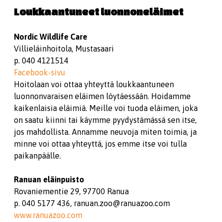
Loukkaantuneet luonnoneläimet
Nordic Wildlife Care
Villieläinhoitola, Mustasaari
p. 040 4121514
Facebook-sivu
Hoitolaan voi ottaa yhteyttä loukkaantuneen
luonnonvaraisen eläimen löytäessään. Hoidamme
kaikenlaisia eläimiä. Meille voi tuoda eläimen, joka
on saatu kiinni tai käymme pyydystämässä sen itse,
jos mahdollista. Annamme neuvoja miten toimia, ja
minne voi ottaa yhteyttä, jos emme itse voi tulla
paikanpäälle.
Ranuan eläinpuisto
Rovaniementie 29, 97700 Ranua
p. 040 5177 436, ranuan.zoo@ranuazoo.com
www.ranuazoo.com