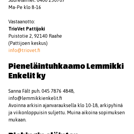
Suureläimet: 0400 230707
Ma-Pe klo 8-16
Vastaanotto:
TrioVet Pattijoki
Puistotie 2, 92140 Raahe
(Pattijoen keskus)
info@triovet.fi
Pieneläintuhkaamo Lemmikki
Enkelit ky
Sanna Fält puh. 045 7876 4848,
info@lemmikkienkelit.fi
Avoinna arkisin ajanvarauksella klo 10-18, arkipyhinä
ja viikonloppuisin suljettu. Muina aikoina sopimuksen
mukaan.