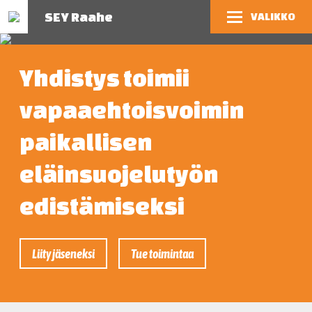
SEY Raahe
VALIKKO
Yhdistys toimii
vapaaehtoisvoimin
paikallisen
eläinsuojelutyön
edistämiseksi
Liity jäseneksi
Tue toimintaa