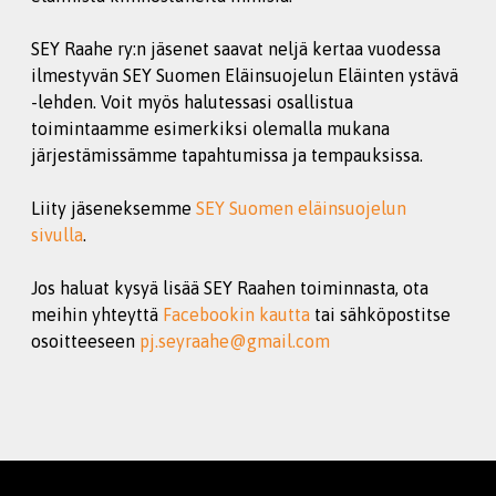
SEY Raahe ry:n jäsenet saavat neljä kertaa vuodessa
ilmestyvän SEY Suomen Eläinsuojelun Eläinten ystävä
-lehden. Voit myös halutessasi osallistua
toimintaamme esimerkiksi olemalla mukana
järjestämissämme tapahtumissa ja tempauksissa.
Liity jäseneksemme
SEY Suomen eläinsuojelun
sivulla
.
Jos haluat kysyä lisää SEY Raahen toiminnasta, ota
meihin yhteyttä
Facebookin kautta
tai sähköpostitse
osoitteeseen
pj.seyraahe@gmail.com