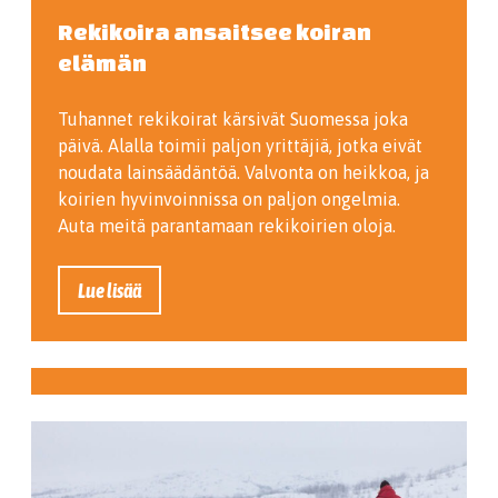
Rekikoira ansaitsee koiran
elämän
Tuhannet rekikoirat kärsivät Suomessa joka
päivä. Alalla toimii paljon yrittäjiä, jotka eivät
noudata lainsäädäntöä. Valvonta on heikkoa, ja
koirien hyvinvoinnissa on paljon ongelmia.
Auta meitä parantamaan rekikoirien oloja.
Lue lisää