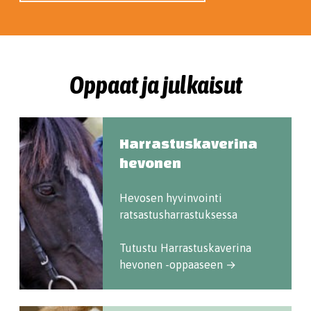
Oppaat ja julkaisut
Harrastuskaverina
hevonen
Hevosen hyvinvointi
ratsastusharrastuksessa
Tutustu Harrastuskaverina
hevonen -oppaaseen →