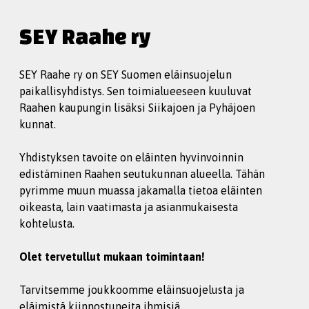
SEY Raahe ry
SEY Raahe ry on SEY Suomen eläinsuojelun
paikallisyhdistys. Sen toimialueeseen kuuluvat
Raahen kaupungin lisäksi Siikajoen ja Pyhäjoen
kunnat.
Yhdistyksen tavoite on eläinten hyvinvoinnin
edistäminen Raahen seutukunnan alueella. Tähän
pyrimme muun muassa jakamalla tietoa eläinten
oikeasta, lain vaatimasta ja asianmukaisesta
kohtelusta.
Olet tervetullut mukaan toimintaan!
Tarvitsemme joukkoomme eläinsuojelusta ja
eläimistä kiinnostuneita ihmisiä.