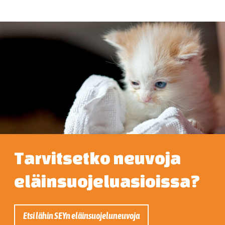
Tarvitsetko neuvoja
eläinsuojeluasioissa?
Etsi lähin SEYn eläinsuojeluneuvoja