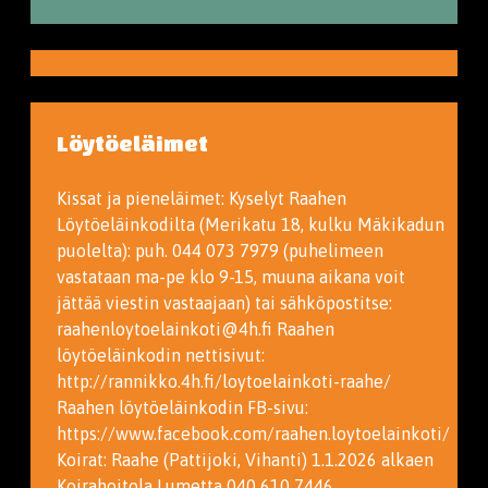
Löytöeläimet
Kissat ja pieneläimet: Kyselyt Raahen
Löytöeläinkodilta (Merikatu 18, kulku Mäkikadun
puolelta): puh. 044 073 7979 (puhelimeen
vastataan ma-pe klo 9-15, muuna aikana voit
jättää viestin vastaajaan) tai sähköpostitse:
raahenloytoelainkoti@4h.fi Raahen
löytöeläinkodin nettisivut:
http://rannikko.4h.fi/loytoelainkoti-raahe/
Raahen löytöeläinkodin FB-sivu:
https://www.facebook.com/raahen.loytoelainkoti/
Koirat: Raahe (Pattijoki, Vihanti) 1.1.2026 alkaen
Koirahoitola Lumetta 040 610 7446