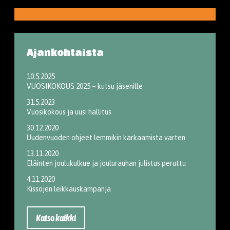
Ajankohtaista
10.5.2025
VUOSIKOKOUS 2025 – kutsu jäsenille
31.5.2023
Vuosikokous ja uusi hallitus
30.12.2020
Uudenvuoden ohjeet lemmikin karkaamista varten
13.11.2020
Eläinten joulukulkue ja joulurauhan julistus peruttu
4.11.2020
Kissojen leikkauskampanja
Katso kaikki