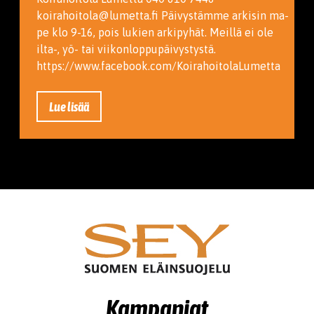
koirahoitola@lumetta.fi Päivystämme arkisin ma-
pe klo 9-16, pois lukien arkipyhät. Meillä ei ole
ilta-, yö- tai viikonloppupäivystystä.
https://www.facebook.com/KoirahoitolaLumetta
Lue lisää
Kampanjat