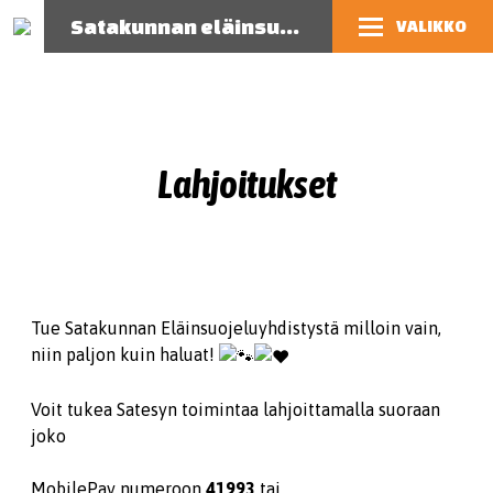
Satakunnan eläinsuojeluyhdistys
VALIKKO
Lahjoitukset
Tue Satakunnan Eläinsuojeluyhdistystä milloin vain,
niin paljon kuin haluat!
Voit tukea Satesyn toimintaa lahjoittamalla suoraan
joko
MobilePay numeroon
41993
tai