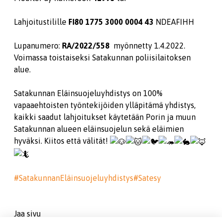
Lahjoitustilille
FI80 1775 3000 0004 43
NDEAFIHH
Lupanumero:
RA/2022/558
myönnetty 1.4.2022.
Voimassa toistaiseksi Satakunnan poliisilaitoksen
alue.
Satakunnan Eläinsuojeluyhdistys on 100%
vapaaehtoisten työntekijöiden ylläpitämä yhdistys,
kaikki saadut lahjoitukset käytetään Porin ja muun
Satakunnan alueen eläinsuojelun sekä eläimien
hyväksi. Kiitos että välität!
#SatakunnanEläinsuojeluyhdistys
#Satesy
Jaa sivu