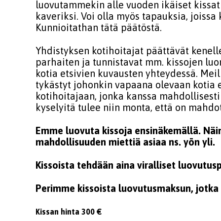
luovutammekin alle vuoden ikäiset kissat 
kaveriksi. Voi olla myös tapauksia, joissa
Kunnioitathan tätä päätöstä.
Yhdistyksen kotihoitajat päättävät kenell
parhaiten ja tunnistavat mm. kissojen luo
kotia etsivien kuvausten yhteydessä. Meill
tykästyt johonkin vapaana olevaan kotia e
kotihoitajaan, jonka kanssa mahdollisesti
kyselyitä tulee niin monta, että on mahdo
Emme luovuta kissoja ensinäkemällä. Näin 
mahdollisuuden miettiä asiaa ns. yön yli.
Kissoista tehdään aina viralliset luovutusp
Perimme kissoista luovutusmaksun, jotka
Kissan hinta 300 €