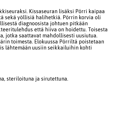
eikkiseuraksi. Kissaseuran lisäksi Pörri kaipaa
ä sekä yöllisiä halihetkiä. Pörrin korvia oli
llisestä diagnoosista johtuen pitkään
teeritulehdus että hiiva on hoidettu. Toisesta
ja, jotka saattavat mahdollisesti uusiutua.
ärin toimesta. Elokuussa Pörriltä poistetaan
is lähtemään uusiin seikkailuihin kohti
, steriloituna ja sirutettuna.