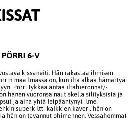
KISSAT
 PÖRRI
6-V
rvostava kissaneiti. Hän rakastaa ihmisen
Pörrin maailmassa on, kun ilta alkaa hämärtyä
yn. Pörri tykkää antaa iltahieronnat/-
 on hänen vuoronsa nautiskella silityksistä ja
upsut ja aina yhtä leipääntynyt ilme.
nkin superkiltti kaikkien kaveri, hän on
oiria hän on tavannut ohimennen. Vessahommat