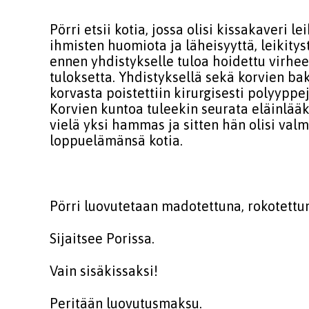
Pörri etsii kotia, jossa olisi kissakaveri l
ihmisten huomiota ja läheisyyttä, leikityst
ennen yhdistykselle tuloa hoidettu virhee
tuloksetta. Yhdistyksellä sekä korvien bak
korvasta poistettiin kirurgisesti polyyppe
Korvien kuntoa tuleekin seurata eläinlääk
vielä yksi hammas ja sitten hän olisi valm
loppuelämänsä kotia.
Pörri luovutetaan madotettuna, rokotettuna
Sijaitsee Porissa.
Vain sisäkissaksi!
Peritään luovutusmaksu.