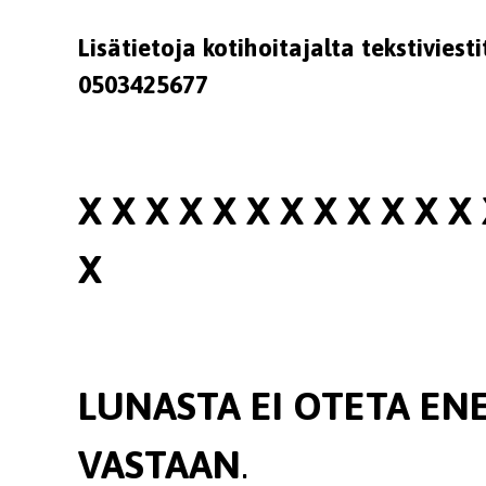
Lisätietoja kotihoitajalta tekstivies
0503425677
X X X X X X X X X X X X 
X
LUNASTA EI OTETA EN
VASTAAN
.