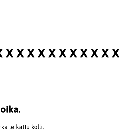
X X X X X X X X X X X X
poika.
ka leikattu kolli.