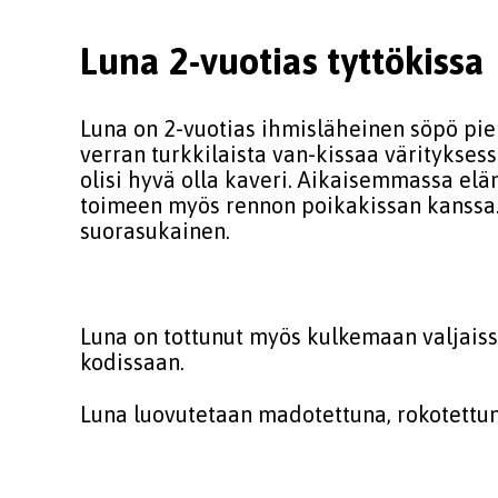
Luna 2-vuotias tyttökissa
Luna on 2-vuotias ihmisläheinen söpö pieni
verran turkkilaista van-kissaa värityksessä
olisi hyvä olla kaveri. Aikaisemmassa eläm
toimeen myös rennon poikakissan kanssa. Se
suorasukainen.
Luna on tottunut myös kulkemaan valjaiss
kodissaan.
Luna luovutetaan madotettuna, rokotettuna,