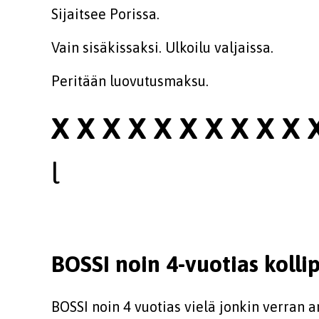
Sijaitsee Porissa.
Vain sisäkissaksi. Ulkoilu valjaissa.
Peritään luovutusmaksu.
X X X X X X X X X X 
l
BOSSI noin 4-vuotias kolli
BOSSI noin 4 vuotias vielä jonkin verran ar