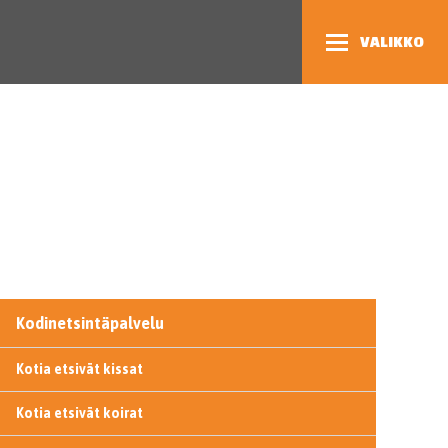
VALIKKO
Kodinetsintäpalvelu
Kotia etsivät kissat
Kotia etsivät koirat