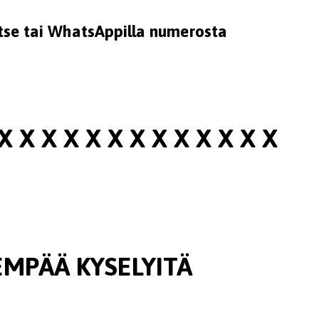
titse tai WhatsAppilla numerosta
X X X X X X X X X X X X X
EMPÄÄ KYSELYITÄ