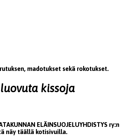
sirutuksen, madotukset sekä rokotukset.
uovuta kissoja
SATAKUNNAN ELÄINSUOJELUYHDISTYS ry:n
 näy täällä kotisivuilla.