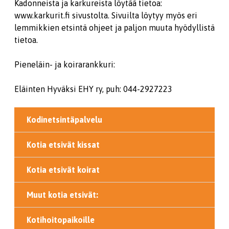
Kadonneista ja karkureista löytää tietoa:
www.karkurit.fi sivustolta. Sivuilta löytyy myös eri
lemmikkien etsintä ohjeet ja paljon muuta hyödyllistä
tietoa.
Pieneläin- ja koirarankkuri:
Eläinten Hyväksi EHY ry, puh: 044-2927223
Kodinetsintäpalvelu
Kotia etsivät kissat
Kotia etsivät koirat
Muut kotia etsivät:
Kotihoitopaikoille