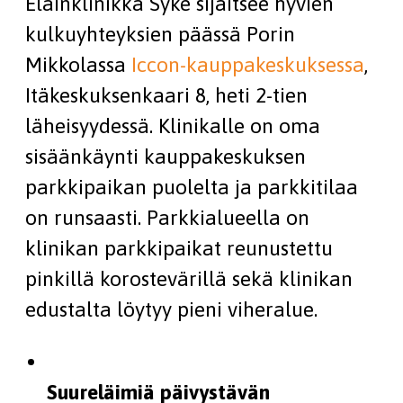
Eläinklinikka Syke sijaitsee hyvien
kulkuyhteyksien päässä Porin
Mikkolassa
Iccon-kauppakeskuksessa
,
Itäkeskuksenkaari 8, heti 2-tien
läheisyydessä. Klinikalle on oma
sisäänkäynti kauppakeskuksen
parkkipaikan puolelta ja parkkitilaa
on runsaasti. Parkkialueella on
klinikan parkkipaikat reunustettu
pinkillä korostevärillä sekä klinikan
edustalta löytyy pieni viheralue.
Suureläimiä päivystävän