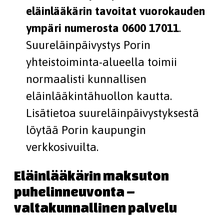
eläinlääkärin tavoitat vuorokauden
ympäri numerosta 0600 17011
.
Suureläinpäivystys Porin
yhteistoiminta-alueella toimii
normaalisti kunnallisen
eläinlääkintähuollon kautta.
Lisätietoa suureläinpäivystyksestä
löytää Porin kaupungin
verkkosivuilta.
Eläinlääkärin maksuton
puhelinneuvonta –
valtakunnallinen palvelu