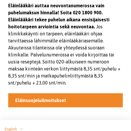
Eläinlääkäri auttaa neuvontanumerossa vain
puhelumaksun hinnalla! Soita 020 1800 900.
Eläinlääkäri tekee puhelun aikana ensisijaisesti
hoitotarpeen arviointia sekä neuvontaa.
Jos
klinikkakäynti on tarpeen, eläinlääkäri ohjaa
tarvittaessa lähimmälle eläinlääkäriasemalle.
Akuuteissa tilanteissa ole yhteydessä suoraan
klinikalle. Palvelunumerossa ei voida kirjoittaa tai
uusia reseptejä. Soitto 020-alkuiseen numeroon
maksaa kiinteän verkon liittymästä 8,35 snt/puhelu +
8,35 snt/min ja matkapuhelinliittymästä 8,35
snt/puhelu + 23,00 snt/min.
Eläinsuojeluilmoitukset
Jaa sivu
English