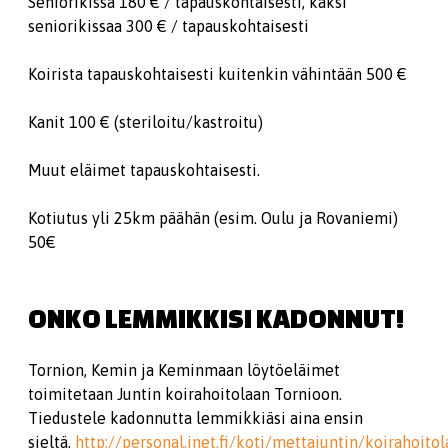
Seniorikissa 180 € / tapauskohtaisesti, kaksi
seniorikissaa 300 € / tapauskohtaisesti
Koirista tapauskohtaisesti kuitenkin vähintään 500 €
Kanit 100 € (steriloitu/kastroitu)
Muut eläimet tapauskohtaisesti.
Kotiutus yli 25km päähän (esim. Oulu ja Rovaniemi)
50€
ONKO LEMMIKKISI KADONNUT!
Tornion, Kemin ja Keminmaan löytöeläimet
toimitetaan Juntin koirahoitolaan Tornioon.
Tiedustele kadonnutta lemmikkiäsi aina ensin
sieltä.
http://personal.inet.fi/koti/mettajuntin/koirahoito