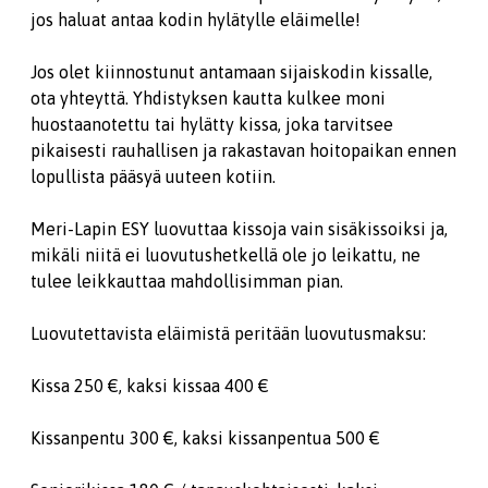
jos haluat antaa kodin hylätylle eläimelle!
Jos olet kiinnostunut antamaan sijaiskodin kissalle,
ota yhteyttä. Yhdistyksen kautta kulkee moni
huostaanotettu tai hylätty kissa, joka tarvitsee
pikaisesti rauhallisen ja rakastavan hoitopaikan ennen
lopullista pääsyä uuteen kotiin.
Meri-Lapin ESY luovuttaa kissoja vain sisäkissoiksi ja,
mikäli niitä ei luovutushetkellä ole jo leikattu, ne
tulee leikkauttaa mahdollisimman pian.
Luovutettavista eläimistä peritään luovutusmaksu:
Kissa 250 €, kaksi kissaa 400 €
Kissanpentu 300 €, kaksi kissanpentua 500 €