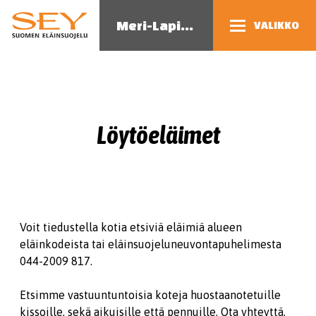
Meri-Lapin eläinsuojeluyhdistys
VALIKKO
Löytöeläimet
Voit tiedustella kotia etsiviä eläimiä alueen
eläinkodeista tai eläinsuojeluneuvontapuhelimesta
044-2009 817.
Etsimme vastuuntuntoisia koteja huostaanotetuille
kissoille, sekä aikuisille että pennuille. Ota yhteyttä,