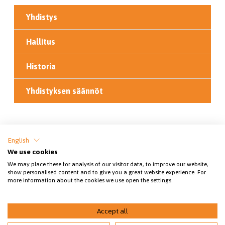
Yhdistys
Hallitus
Historia
Yhdistyksen säännöt
Jaa sivu
English
We use cookies
We may place these for analysis of our visitor data, to improve our website,
show personalised content and to give you a great website experience. For
more information about the cookies we use open the settings.
Accept all
© 2026 Meri-Lapin eläinsuojeluyhdistys