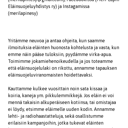
Eläinsuojeluyhdistys ry) ja Instagamissa
(merilapinesy)
Yritämme neuvoa ja antaa ohjeita, kun saamme
ilmoituksia eläinten huonosta kohtelusta ja vasta, kun
emme näin pääse tuloksiin, pyydämme virka-apua.
Toimimme jokamiehenoikeudella ja jos toteamme
että eläinsuojelulaki on rikottu, annamme tapauksen
eläinsuojeluviranomaisten hoidettavaksi.
Kauttamme kulkee vuosittain noin sata kissaa ja
koiria, kaneja ym. pikkulemmikkejä. Jos eläin ei voi
mennä takaisin alkuperäiseen kotiinsa, tai omistajaa
ei löydy, etsimme eläimelle uuden kodin. Annamme
lehti- ja radiohaastatteluja, sekä osallistumme
erilaisiin kampanjoihin, jotka tukevat eläinten