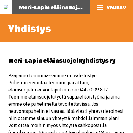
Meri-Lapin eläinsuojeluyhdistys
VALIKKO
Yhdistys
Meri-Lapin eläinsuojeluyhdistys ry
Pääpaino toiminnassamme on valistustyö.
Puhelinneuvontaa teemme päivittäin,
eläinsuojeluneuvontapuh.nro on 044-2009 817.
Teemme eläinsuojelutyötä vapaaehtoistyönä ja aina
emme ole puhelimella tavoitettavissa. Jos
neuvontapuhelin ei vastaa, jätä viesti yhteystietoinesi,
niin otamme sinuun yhteyttä mahdollisimman pian!
Voit ottaa meihin myös yhteyttä sähköpostilla
(merilapin.esy@gmail.com), Facebookissa (Meri-Lapin