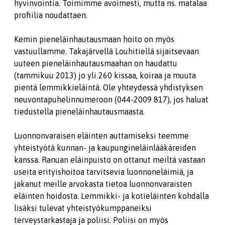
hyvinvointia. Toimimme avoimesti, mutta ns. matalaa
profiilia noudattaen.
Kemin pieneläinhautausmaan hoito on myös
vastuullamme. Takajärvellä Louhitiellä sijaitsevaan
uuteen pieneläinhautausmaahan on haudattu
(tammikuu 2013) jo yli 260 kissaa, koiraa ja muuta
pientä lemmikkieläintä. Ole yhteydessä yhdistyksen
neuvontapuhelinnumeroon (044-2009 817), jos haluat
tiedustella pieneläinhautausmaasta.
Luonnonvaraisen eläinten auttamiseksi teemme
yhteistyötä kunnan- ja kaupungineläinlääkäreiden
kanssa. Ranuan eläinpuisto on ottanut meiltä vastaan
useita erityishoitoa tarvitsevia luonnoneläimiä, ja
jakanut meille arvokasta tietoa luonnonvaraisten
eläinten hoidosta. Lemmikki- ja kotieläinten kohdalla
lisäksi tulevat yhteistyökumppaneiksi
terveystarkastaja ja poliisi. Poliisi on myös