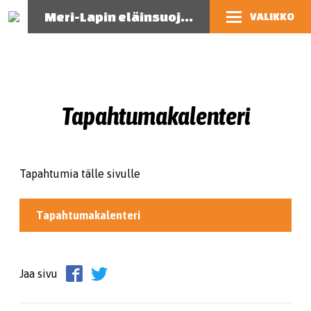
Meri-Lapin eläinsuojeluyhdistys
VALIKKO
Tapahtumakalenteri
Tapahtumia tälle sivulle
Tapahtumakalenteri
Jaa sivu