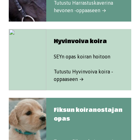
Tutustu Harrastuskaverina
hevonen -oppaaseen →
Hyvinvoiva koira
SEYn opas koiran hoitoon
Tutustu Hyvinvoiva koira -
oppaaseen →
Fiksun koiranostajan
opas