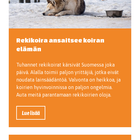
Rekikoira ansaitsee koiran
elämän
Tuhannet rekikoirat kärsivät Suomessa joka
päivä. Alalla toimii paljon yrittäjiä, jotka eivät
noudata lainsäädäntöä. Valvonta on heikkoa, ja
koirien hyvinvoinnissa on paljon ongelmia.
Auta meitä parantamaan rekikoirien oloja.
Lue lisää