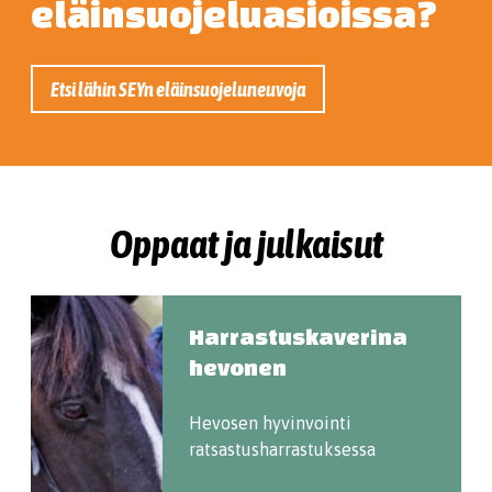
eläinsuojeluasioissa?
Etsi lähin SEYn eläinsuojeluneuvoja
Oppaat ja julkaisut
Harrastuskaverina
hevonen
Hevosen hyvinvointi
ratsastusharrastuksessa