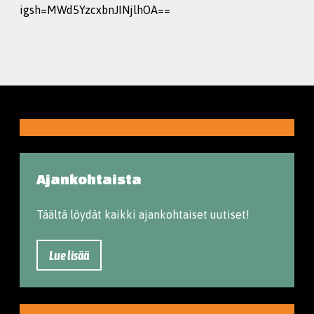
igsh=MWd5YzcxbnJINjlhOA==
Ajankohtaista
Täältä löydät kaikki ajankohtaiset uutiset!
Lue lisää