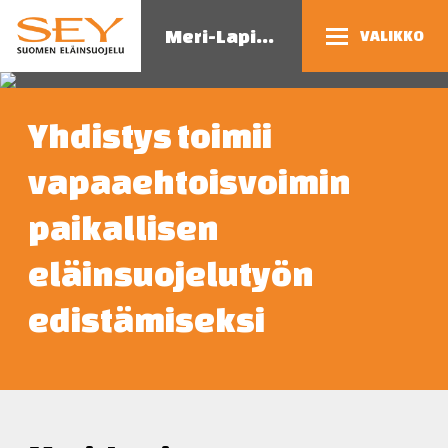
Meri-Lapin eläinsuojeluyhdistys
VALIKKO
Yhdistys toimii
vapaaehtoisvoimin
paikallisen
eläinsuojelutyön
edistämiseksi