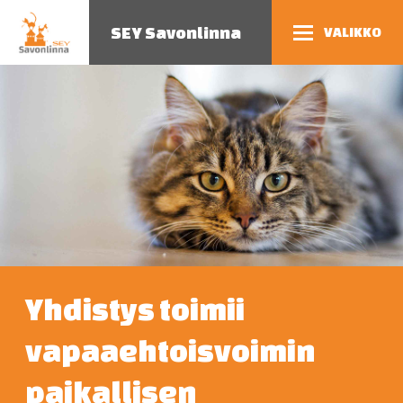
SEY Savonlinna
VALIKKO
Yhdistys toimii
vapaaehtoisvoimin
paikallisen