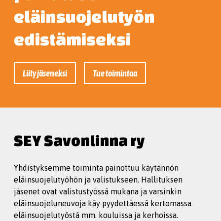
eläinsuojelutyön
edistämiseksi
Liity jäseneksi
Tue toimintaa
SEY Savonlinna ry
Yhdistyksemme toiminta painottuu käytännön
eläinsuojelutyöhön ja valistukseen. Hallituksen
jäsenet ovat valistustyössä mukana ja varsinkin
eläinsuojeluneuvoja käy pyydettäessä kertomassa
eläinsuojelutyöstä mm. kouluissa ja kerhoissa.