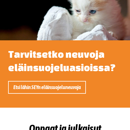
Tarvitsetko neuvoja
eläinsuojeluasioissa?
Etsi lähin SEYn eläinsuojeluneuvoja
Oppaat ja julkaisut