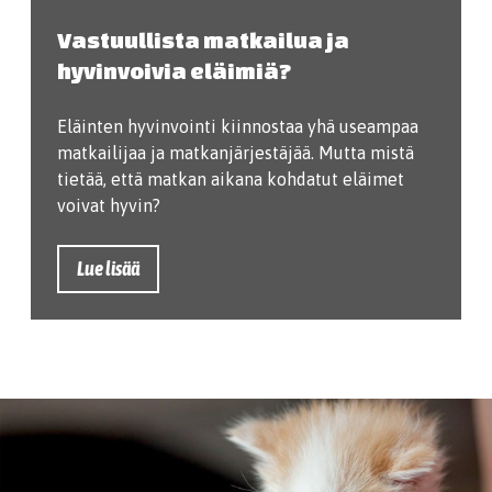
Vastuullista matkailua ja
hyvinvoivia eläimiä?
Eläinten hyvinvointi kiinnostaa yhä useampaa
matkailijaa ja matkanjärjestäjää. Mutta mistä
tietää, että matkan aikana kohdatut eläimet
voivat hyvin?
Lue lisää