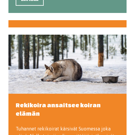
Rekikoira ansaitsee koiran
elämän
Tuhannet rekikoirat kärsivät Suomessa joka