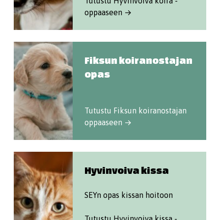
Tutustu Hyvinvoiva koira -
oppaaseen →
Fiksun koiranostajan
opas
Tutustu Fiksun koiranostajan
oppaaseen →
Hyvinvoiva kissa
SEYn opas kissan hoitoon
Tutustu Hyvinvoiva kissa -