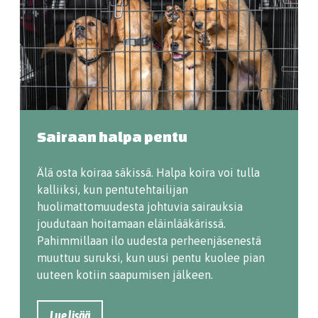
Sairaan halpa pentu
Älä osta koiraa säkissä. Halpa koira voi tulla
kalliiksi, kun pentutehtailijan
huolimattomuudesta johtuvia sairauksia
joudutaan hoitamaan eläinlääkärissä.
Pahimmillaan ilo uudesta perheenjäsenestä
muuttuu suruksi, kun uusi pentu kuolee pian
uuteen kotiin saapumisen jälkeen.
Lue lisää