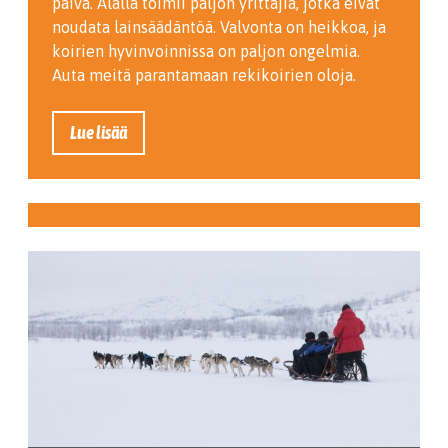
päivä. Alalla toimii paljon yrittäjiä, jotka eivät
noudata lainsäädäntöä. Valvonta on heikkoa, ja
koirien hyvinvoinnissa on paljon ongelmia.
Auta meitä parantamaan rekikoirien oloja.
Lue lisää