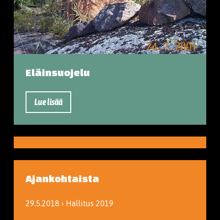
Eläinsuojelu
Lue lisää
Ajankohtaista
29.5.2018 › Hallitus 2019