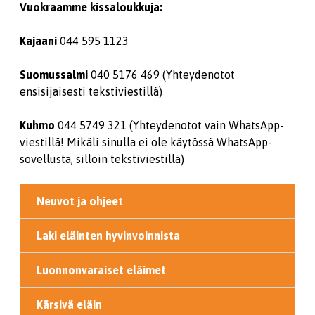
Vuokraamme kissaloukkuja:
Kajaani
044 595 1123
Suomussalmi
040 5176 469 (Yhteydenotot
ensisijaisesti tekstiviestillä)
Kuhmo
044 5749 321 (Yhteydenotot vain WhatsApp-
viestillä! Mikäli sinulla ei ole käytössä WhatsApp-
sovellusta, silloin tekstiviestillä)
Neuvot ja ohjeet
Laki eläinten hyvinvoinnista
Luonnonvaraiset eläimet
Kärsivä eläin