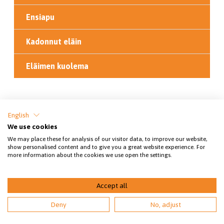
Ensiapu
Kadonnut eläin
Eläimen kuolema
Jaa sivu
English
We use cookies
We may place these for analysis of our visitor data, to improve our website,
show personalised content and to give you a great website experience. For
more information about the cookies we use open the settings.
Accept all
© 2026 Kainuun eläinsuojeluyhdistys
Deny
No, adjust