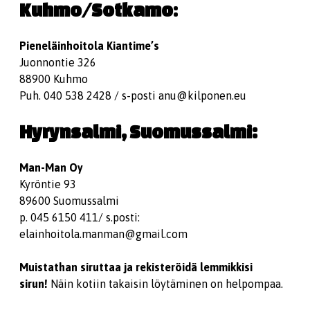
Kuhmo/Sotkamo
:
P
ieneläinhoitola Kiantime’s
Juonnontie 326
88900 Kuhmo
Puh. 040 538 2428 / s-posti anu@kilponen.eu
Hyrynsalmi, Suomussalmi:
Man-Man Oy
Kyröntie 93
89600 Suomussalmi
p. 045 6150 411/ s.posti:
elainhoitola.manman@gmail.com
Muistathan siruttaa ja rekisteröidä lemmikkisi
sirun!
Näin kotiin takaisin löytäminen on helpompaa.