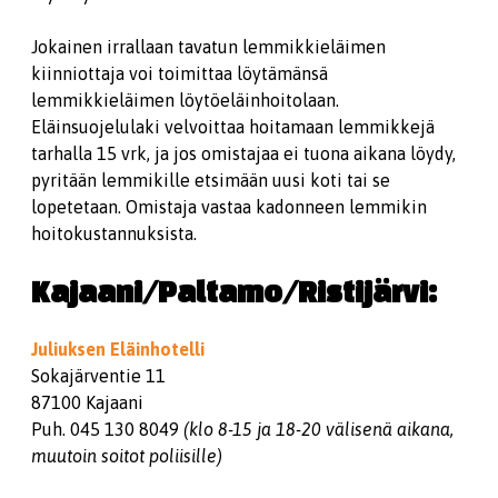
Jokainen irrallaan tavatun lemmikkieläimen
kiinniottaja voi toimittaa löytämänsä
lemmikkieläimen löytöeläinhoitolaan.
Eläinsuojelulaki velvoittaa hoitamaan lemmikkejä
tarhalla 15 vrk, ja jos omistajaa ei tuona aikana löydy,
pyritään lemmikille etsimään uusi koti tai se
lopetetaan. Omistaja vastaa kadonneen lemmikin
hoitokustannuksista.
Kajaani/Paltamo/Ristijärvi:
Juliuksen Eläinhotelli
Sokajärventie 11
87100 Kajaani
Puh. 045 130 8049
(klo 8-15 ja 18-20 välisenä aikana,
muutoin soitot poliisille)