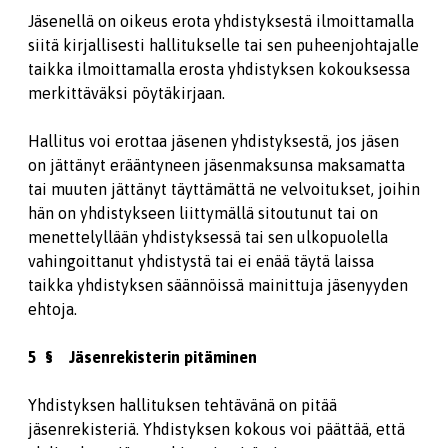
Jäsenellä on oikeus erota yhdistyksestä ilmoittamalla
siitä kirjallisesti hallitukselle tai sen puheenjohtajalle
taikka ilmoittamalla erosta yhdistyksen kokouksessa
merkittäväksi pöytäkirjaan.
Hallitus voi erottaa jäsenen yhdistyksestä, jos jäsen
on jättänyt erääntyneen jäsenmaksunsa maksamatta
tai muuten jättänyt täyttämättä ne velvoitukset, joihin
hän on yhdistykseen liittymällä sitoutunut tai on
menettelyllään yhdistyksessä tai sen ulkopuolella
vahingoittanut yhdistystä tai ei enää täytä laissa
taikka yhdistyksen säännöissä mainittuja jäsenyyden
ehtoja.
5 § Jäsenrekisterin pitäminen
Yhdistyksen hallituksen tehtävänä on pitää
jäsenrekisteriä. Yhdistyksen kokous voi päättää, että