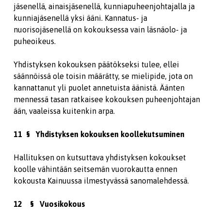
jäsenellä, ainaisjäsenellä, kunniapuheenjohtajalla ja
kunniajäsenellä yksi ääni. Kannatus- ja
nuorisojäsenellä on kokouksessa vain läsnäolo- ja
puheoikeus.
Yhdistyksen kokouksen päätökseksi tulee, ellei
säännöissä ole toisin määrätty, se mielipide, jota on
kannattanut yli puolet annetuista äänistä. Äänten
mennessä tasan ratkaisee kokouksen puheenjohtajan
ään, vaaleissa kuitenkin arpa.
11 § Yhdistyksen kokouksen koollekutsuminen
Hallituksen on kutsuttava yhdistyksen kokoukset
koolle vähintään seitsemän vuorokautta ennen
kokousta Kainuussa ilmestyvässä sanomalehdessä.
12 § Vuosikokous