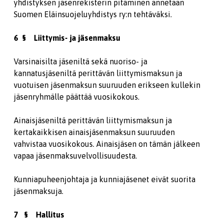
yhdistyksen jäsenrekisterin pitäminen annetaan
Suomen Eläinsuojeluyhdistys ry:n tehtäväksi.
6 § Liittymis- ja jäsenmaksu
Varsinaisilta jäseniltä sekä nuoriso- ja
kannatusjäseniltä perittävän liittymismaksun ja
vuotuisen jäsenmaksun suuruuden erikseen kullekin
jäsenryhmälle päättää vuosikokous.
Ainaisjäseniltä perittävän liittymismaksun ja
kertakaikkisen ainaisjäsenmaksun suuruuden
vahvistaa vuosikokous. Ainaisjäsen on tämän jälkeen
vapaa jäsenmaksuvelvollisuudesta.
Kunniapuheenjohtaja ja kunniajäsenet eivät suorita
jäsenmaksuja.
7 § Hallitus