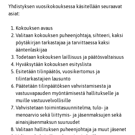
Yhdistyksen vuosikokouksessa käsitellään seuraavat
asiat:
Kokouksen avaus
Valitaan kokouksen puheenjohtaja, sihteeri, kaksi
pöytäkirjan tarkastajaa ja tarvittaessa kaksi
ääntenlaskijaa
Todetaan kokouksen laillisuus ja päätösvaltaisuus
Hyväksytään kokouksen esityslista
Esitetään tilinpäätös, vuosikertomus ja
tilintarkastajien lausunto
Päätetään tilinpäätöksen vahvistamisesta ja
vastuuvapauden myöntämisestä hallitukselle ja
muille vastuuvelvollisille
Vahvistetaan toimintasuunnitelma, tulo- ja
menoarvio sekä liittymis- ja jäsenmaksujen sekä
ainaisjäsenmaksun suuruudet
Valitaan hallituksen puheenjohtaja ja muut jäsenet