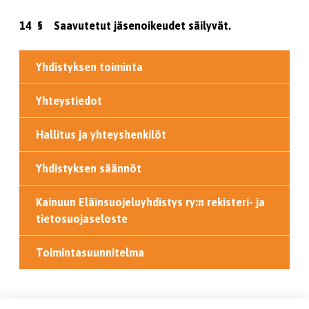
14 § Saavutetut jäsenoikeudet säilyvät.
Yhdistyksen toiminta
Yhteystiedot
Hallitus ja yhteyshenkilöt
Yhdistyksen säännöt
Kainuun Eläinsuojeluyhdistys ry:n rekisteri- ja
tietosuojaseloste
Toimintasuunnitelma