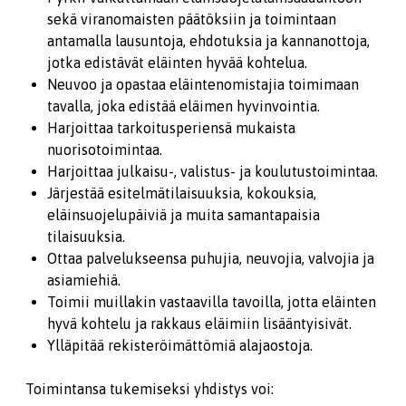
sekä viranomaisten päätöksiin ja toimintaan
antamalla lausuntoja, ehdotuksia ja kannanottoja,
jotka edistävät eläinten hyvää kohtelua.
Neuvoo ja opastaa eläintenomistajia toimimaan
tavalla, joka edistää eläimen hyvinvointia.
Harjoittaa tarkoitusperiensä mukaista
nuorisotoimintaa.
Harjoittaa julkaisu-, valistus- ja koulutustoimintaa.
Järjestää esitelmätilaisuuksia, kokouksia,
eläinsuojelupäiviä ja muita samantapaisia
tilaisuuksia.
Ottaa palvelukseensa puhujia, neuvojia, valvojia ja
asiamiehiä.
Toimii muillakin vastaavilla tavoilla, jotta eläinten
hyvä kohtelu ja rakkaus eläimiin lisääntyisivät.
Ylläpitää rekisteröimättömiä alajaostoja.
Toimintansa tukemiseksi yhdistys voi: