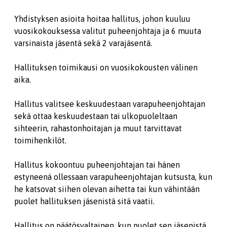
Yhdistyksen asioita hoitaa hallitus, johon kuuluu
vuosikokouksessa valitut puheenjohtaja ja 6 muuta
varsinaista jäsentä sekä 2 varajäsentä.
Hallituksen toimikausi on vuosikokousten välinen
aika.
Hallitus valitsee keskuudestaan varapuheenjohtajan
sekä ottaa keskuudestaan tai ulkopuoleltaan
sihteerin, rahastonhoitajan ja muut tarvittavat
toimihenkilöt.
Hallitus kokoontuu puheenjohtajan tai hänen
estyneenä ollessaan varapuheenjohtajan kutsusta, kun
he katsovat siihen olevan aihetta tai kun vähintään
puolet hallituksen jäsenistä sitä vaatii.
Hallitus on päätösvaltainen, kun puolet sen jäsenistä